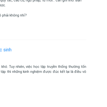
quy tắc, câu cú, ngữ pháp, từ mới… cần ghi nhớ. Bạn
ược.
 phải không nhỉ?
c sinh
 khó. Tuy nhiên, việc học tập truyền thống thường tốn
 tập thì những kinh nghiệm được đúc kết lại là điều vô