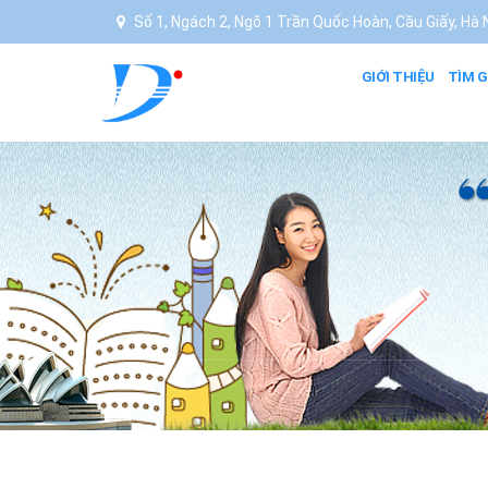
Số 1, Ngách 2, Ngõ 1 Trần Quốc Hoàn, Cầu Giấy, Hà N
GIỚI THIỆU
TÌM G