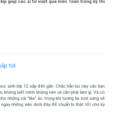
 kíp giúp các sĩ tử vượt qua môn Toán trong kỳ thi
ắp tới
học sinh lớp 12 sắp đến gần. Chắc hẳn lúc này các bạn
n, không biết mình không nên và cần phải làm gì. Và có
ho những cái "like" ảo trong khi tương lai tươi sáng sẽ
ngay những việc dưới đây để chuẩn bị thật tốt cho kỳ