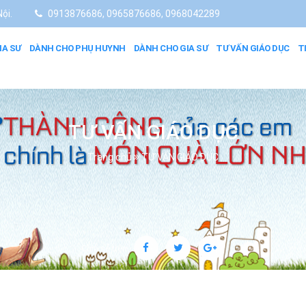
ội.
0913876686, 0965876686, 0968042289
IA SƯ
DÀNH CHO PHỤ HUYNH
DÀNH CHO GIA SƯ
TƯ VẤN GIÁO DỤC
T
TƯ VẤN GIÁO DỤC
Trang chủ
TƯ VẤN GIÁO DỤC
Chia sẻ trên: