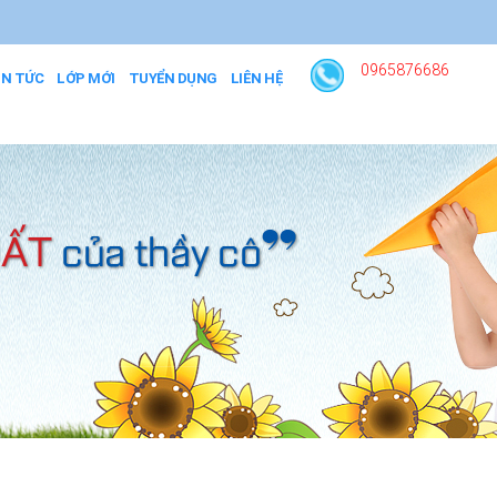
0965876686
IN TỨC
LỚP MỚI
TUYỂN DỤNG
LIÊN HỆ