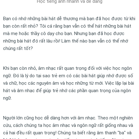
Học tiếng anh nhanh và dễ dàng
Bạn có nhớ những bài hát dễ thương mà bạn đã học được từ khi
bạn còn rất nhỏ? Tôi cá rằng bạn vẫn có thể hát những bài hát
mà mẹ hoặc thầy cô dạy cho bạn. Nhưng bạn đã học được
những bài hát đó rất lâu rồi! Làm thế nào bạn vẫn có thể nhớ
chúng rất tốt?
Khi bạn còn nhỏ, âm nhạc rất quan trọng đối với việc học ngôn
ngữ. Đó là lý do tại sao trẻ em có các bài hát giúp nhớ được số
và chữ, học các nguyên âm và học những từ mới. Việc lặp lại bài
hát và âm nhạc để giúp trẻ nhớ các phần quan trọng của ngôn
ngữ.
Người lớn cũng học dễ dàng hơn với âm nhạc. Theo một nghiên
cứu, cách chúng ta học âm nhạc và ngôn ngữ rất giống nhau và
cả hai đều rất quan trọng! Chúng ta biết rằng âm thanh "ba" và