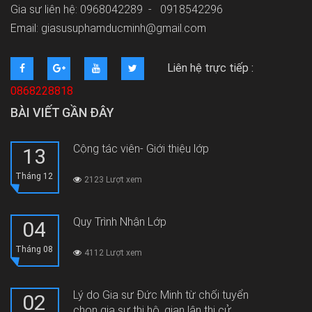
Gia sư liên hệ: 0968042289 -
0918542296
Email: giasusuphamducminh@gmail.com
Liên hệ trực tiếp :
0868228818
BÀI VIẾT GẦN ĐÂY
Cộng tác viên- Giới thiệu lớp
13
Tháng 12
2123 Lượt xem
Quy Trình Nhận Lớp
04
Tháng 08
4112 Lượt xem
Lý do Gia sư Đức Minh từ chối tuyển
02
chọn gia sư thi hộ, gian lận thi cử