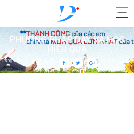
PHƯƠNG PHÁP DẠY VÀ HỌC
HIỆU QUẢ
Trang chủ
TƯ VẤN GIÁO DỤC
PHƯƠNG PHÁP DẠY VÀ HỌC HIỆU QUẢ
Chia sẻ trên: