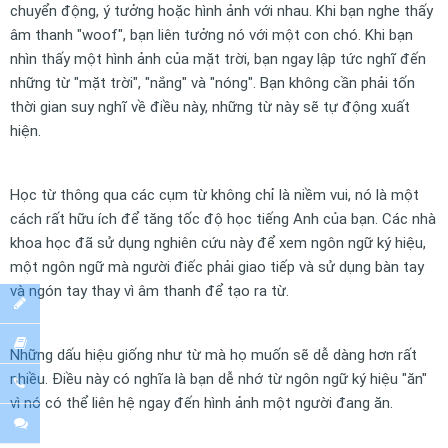
chuyển động, ý tưởng hoặc hình ảnh với nhau. Khi bạn nghe thấy
âm thanh "woof", bạn liên tưởng nó với một con chó. Khi bạn
nhìn thấy một hình ảnh của mặt trời, bạn ngay lập tức nghĩ đến
những từ "mặt trời", "nắng" và "nóng". Bạn không cần phải tốn
thời gian suy nghĩ về điều này, những từ này sẽ tự động xuất
hiện.
Học từ thông qua các cụm từ không chỉ là niềm vui, nó là một
cách rất hữu ích để tăng tốc độ học tiếng Anh của bạn. Các nhà
khoa học đã sử dụng nghiên cứu này để xem ngôn ngữ ký hiệu,
một ngôn ngữ mà người điếc phải giao tiếp và sử dụng bàn tay
và ngón tay thay vì âm thanh để tạo ra từ.
Những dấu hiệu giống như từ mà họ muốn sẽ dễ dàng hơn rất
nhiều. Điều này có nghĩa là bạn dễ nhớ từ ngôn ngữ ký hiệu "ăn"
vì nó có thể liên hệ ngay đến hình ảnh một người đang ăn.