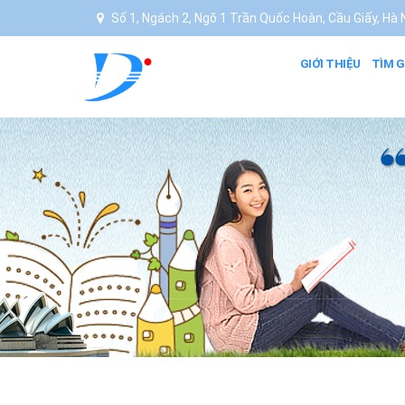
Số 1, Ngách 2, Ngõ 1 Trần Quốc Hoàn, Cầu Giấy, Hà N
GIỚI THIỆU
TÌM G