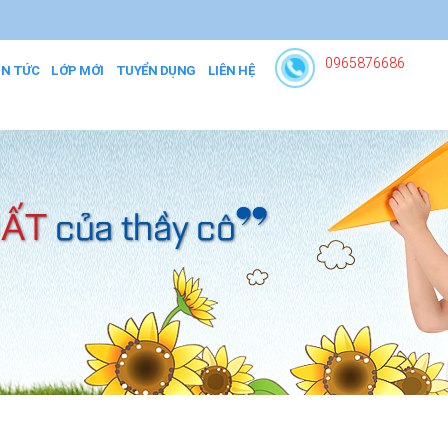
0965876686
IN TỨC
LỚP MỚI
TUYỂN DỤNG
LIÊN HỆ