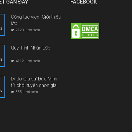
IẾT GẦN ĐÂY
FACEBOOK
Cộng tác viên- Giới thiệu
lớp
12
2123 Lượt xem
Quy Trình Nhận Lớp
08
4112 Lượt xem
Lý do Gia sư Đức Minh
từ chối tuyển chọn gia
06
sư thi hộ, gian lận thi cử
555 Lượt xem