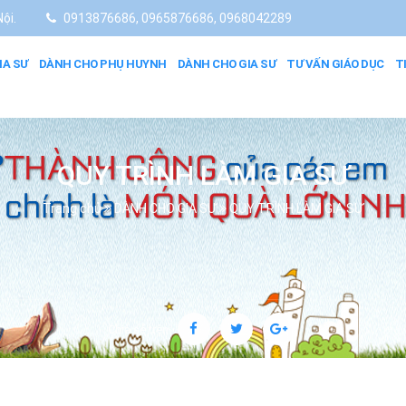
ội.
0913876686, 0965876686, 0968042289
IA SƯ
DÀNH CHO PHỤ HUYNH
DÀNH CHO GIA SƯ
TƯ VẤN GIÁO DỤC
T
QUY TRÌNH LÀM GIA SƯ
Trang chủ
DÀNH CHO GIA SƯ
QUY TRÌNH LÀM GIA SƯ
Chia sẻ trên: