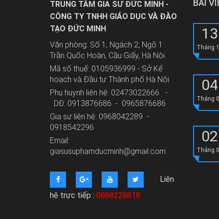
BÀI V
TRUNG TÂM GIA SƯ ĐỨC MINH -
CÔNG TY TNHH GIÁO DỤC VÀ ĐÀO
TẠO ĐỨC MINH
13
Văn phòng: Số 1, Ngách 2, Ngõ 1
Tháng 
Trần Quốc Hoàn, Cầu Giấy, Hà Nội.
Mã số thuế: 0105936999 - Sở Kế
hoạch và Đầu tư Thành phố Hà Nội
04
Phụ huynh liên hệ: 02473022666 -
Tháng 
DĐ: 0913876686 - 0965876686
Gia sư liên hệ: 0968042289 -
0918542296
02
Email:
giasusuphamducminh@gmail.com
Tháng 
Liên
hệ trực tiếp :
0868228818