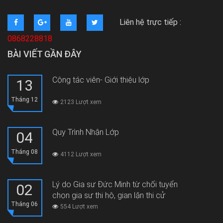
Liên hệ trực tiếp :
0868228818
BÀI VIẾT GẦN ĐÂY
Cộng tác viên- Giới thiệu lớp
13
Tháng 12
2123 Lượt xem
Quy Trình Nhận Lớp
04
Tháng 08
4112 Lượt xem
Lý do Gia sư Đức Minh từ chối tuyển
02
chọn gia sư thi hộ, gian lận thi cử
Tháng 06
554 Lượt xem