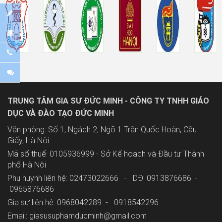
TRUNG TÂM GIA SƯ ĐỨC MINH - CÔNG TY TNHH GIÁO
DỤC VÀ ĐÀO TẠO ĐỨC MINH
Văn phòng: Số 1, Ngách 2, Ngõ 1 Trần Quốc Hoàn, Cầu
Giấy, Hà Nội.
Mã số thuế: 0105936999 - Sở Kế hoạch và Đầu tư Thành
phố Hà Nội
Phụ huynh liên hệ: 02473022666 - DĐ: 0913876686 -
0965876686
Gia sư liên hệ: 0968042289 -
0918542296
Email: giasusuphamducminh@gmail.com