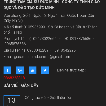
TRUNG TÂM GIA SƯ ĐỨC MINH - CÔNG TY TNHH GIÁO
DỤC VÀ ĐÀO TẠO ĐỨC MINH
Văn phòng: Số 1, Ngách 2, Ngõ 1 Trần Quốc Hoàn, Cầu
Giấy, Hà Nội.
Mã số thuế: 0105936999 - Sở Kế hoạch và Đầu tư Thành
phố Hà Nội
Phụ huynh liên hệ: 02473022666 - DĐ: 0913876686 -
0965876686
Gia sư liên hệ: 0968042289 -
0918542296
Email: giasusuphamducminh@gmail.com
Liên hệ trực tiếp :
0868228818
BÀI VIẾT GẦN ĐÂY
Cộng tác viên- Giới thiệu lớp
13