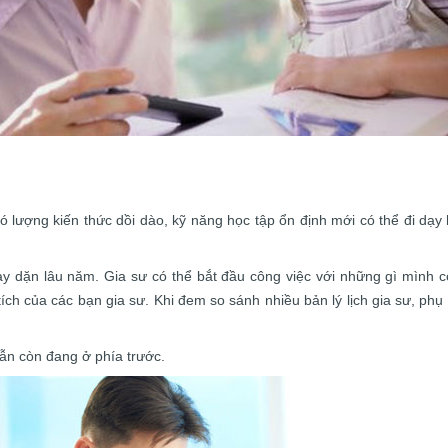
có lượng kiến thức dồi dào, kỹ năng học tập ổn định mới có thể đi dạ
dày dặn lâu năm. Gia sư có thể bắt đầu công việc với những gì mình c
 tích của các bạn gia sư. Khi đem so sánh nhiều bản lý lịch gia sư, p
 vẫn còn đang ở phía trước.