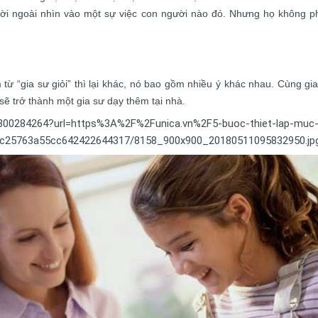
người ngoài nhìn vào một sự việc con người nào đó. Nhưng họ không ph
từ “gia sư giỏi” thì lại khác, nó bao gồm nhiều ý khác nhau. Cùng gi
 sẽ trở thành một gia sư dạy thêm tại nhà.
78800284264?url=https%3A%2F%2Funica.vn%2F5-buoc-thiet-lap-muc-
c25763a55cc642422644317/8158_900x900_20180511095832950.jpg