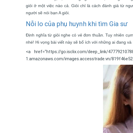
giỏi ở một việc nào cả. Giỏi chỉ là cách đánh giá từ 
người sẽ nói bạn A giỏi.
Nỗi lo của phụ huynh khi tìm Gia sư
Định nghĩa từ giỏi nghe có vẻ đơn thuần. Tuy nhiên cụm 
nhé! Hi vọng bài viết này sẽ bổ ích với những ai đang và
<a href="https://go.isclix.com/deep_link/47779210
1.amazonaws.com/images.accesstrade.vn/819f46e52