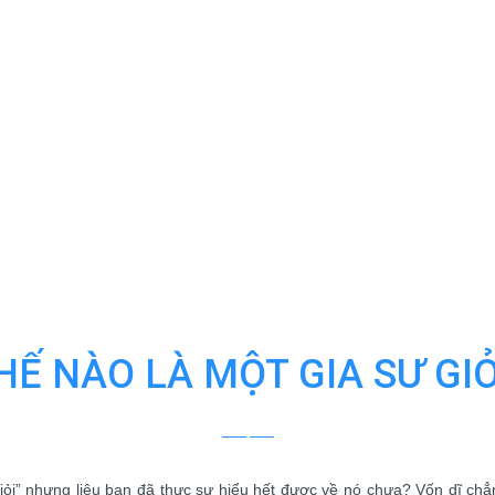
HẾ NÀO LÀ MỘT GIA SƯ GIỎ
ỏi” nhưng liệu bạn đã thực sự hiểu hết được về nó chưa? Vốn dĩ chẳn