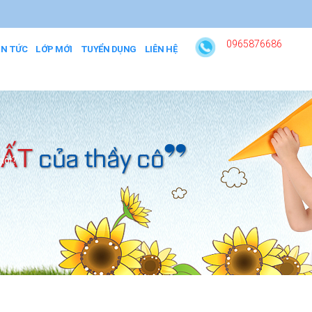
0965876686
IN TỨC
LỚP MỚI
TUYỂN DỤNG
LIÊN HỆ
iỏi?