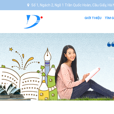
Số 1, Ngách 2, Ngõ 1 Trần Quốc Hoàn, Cầu Giấy, Hà N
GIỚI THIỆU
TÌM G
Tra