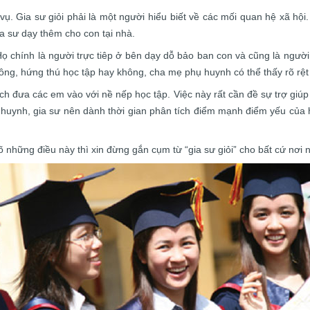
. Gia sư giỏi phải là một người hiểu biết về các mối quan hệ xã hội. 
a sư dạy thêm cho con tại nhà.
ọ chính là người trực tiêp ở bên dạy dỗ bảo ban con và cũng là người 
hông, hứng thú học tập hay không, cha mẹ phụ huynh có thể thấy rõ rệ
ch đưa các em vào với nề nếp học tập. Việc này rất cần đề sự trợ giú
phụ huynh, gia sư nên dành thời gian phân tích điểm mạnh điểm yếu củ
rõ những điều này thì xin đừng gắn cụm từ “gia sư giỏi” cho bất cứ nơi 