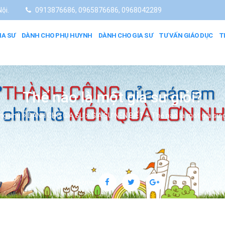
ội.
0913876686, 0965876686, 0968042289
IA SƯ
DÀNH CHO PHỤ HUYNH
DÀNH CHO GIA SƯ
TƯ VẤN GIÁO DỤC
T
Thế nào là một gia sư giỏi?
ng chủ
DÀNH CHO GIA SƯ
GIA SƯ NÊN BIẾT
Thế nào là một gia sư g
Chia sẻ trên: