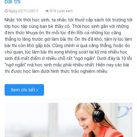
bài thi
Ngày 22/11/2017
510 Lượi xem
Nhắc tới thời học sinh, ta nhắc tới thưở cắp sách tới trường tới
lớp học tập cùng bạn bè thầy cô. Thời học sinh gắn với những
đêm thức khuya ôn thi mỗi lúc đến Rồi cả những lúc căng
thẳng lo lắng trước giờ làm bài thi. Ôn thi đã khó, tâm lý lúc làm
bài thi còn khó gấp bội. Cũng chính vì quá căng thẳng, hoặc do
chủ quan, lúc làm bài thi xong không soát lại kỹ mà nhiều học
sinh đã mất điểm ở nhiều chỗ rất “ngớ ngẩn”. Dưới đây là 10 lỗi
“ngớ ngẩn” mà học sinh mắc phải nhiều nhất. Hiện nay các bài
thi được học làm dưới hình thức trắc nghiệm nhiều
Xem chi tiết