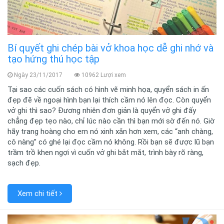
Bí quyết ghi chép bài vở khoa học dễ ghi nhớ và
tạo hứng thú học tập
Ngày 23/11/2017
10962 Lượi xem
Tại sao các cuốn sách có hình vẽ minh họa, quyển sách in ấn
đẹp đẽ về ngoại hình bạn lại thích cầm nó lên đọc. Còn quyển
vở ghi thì sao? Đương nhiên đơn giản là quyển vở ghi đấy
chẳng đẹp tẹo nào, chỉ lúc nào cần thì bạn mới sờ đến nó. Giờ
hãy trang hoàng cho em nó xinh xắn hơn xem, các “anh chàng,
cô nàng” có ghé lại đọc cầm nó không. Rồi bạn sẽ được lũ bạn
trầm trồ khen ngợi vì cuốn vở ghi bắt mắt, trình bày rõ ràng,
sạch đẹp.
Xem chi tiết