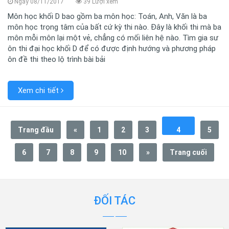
Ngày 08/11/2017
39 Lượi xem
Môn học khối D bao gồm ba môn học: Toán, Anh, Văn là ba
môn học trọng tâm của bất cứ kỳ thi nào. Đây là khối thi mà ba
môn mỗi môn lại một vẻ, chẳng có mối liên hệ nào. Tìm gia sư
ôn thi đại học khối D để có được định hướng và phương pháp
ôn đề thi theo lộ trình bài bải
Xem chi tiết
Trang đầu
«
1
2
3
4
5
6
7
8
9
10
»
Trang cuối
ĐỐI TÁC