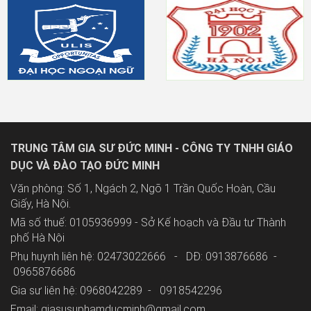
TRUNG TÂM GIA SƯ ĐỨC MINH - CÔNG TY TNHH GIÁO
DỤC VÀ ĐÀO TẠO ĐỨC MINH
Văn phòng: Số 1, Ngách 2, Ngõ 1 Trần Quốc Hoàn, Cầu
Giấy, Hà Nội.
Mã số thuế: 0105936999 - Sở Kế hoạch và Đầu tư Thành
phố Hà Nội
Phụ huynh liên hệ: 02473022666 - DĐ: 0913876686 -
0965876686
Gia sư liên hệ: 0968042289 -
0918542296
Email: giasusuphamducminh@gmail.com