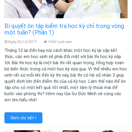
Bí quyết ôn tập kiểm tra học kỳ chỉ trong vòng
một tuần? (Phần 1)
Ngày 02/12/2017
1656 Lượi xem
Tháng 12 lại đến hay nói cách khác một học kỳ lại sắp kết
thúc, các em học sinh sẽ phải đối mặt với bài thi học kỳ sắp
tới. Bài thi học kỳ là một bài thi rất quan trọng, tổng hợp toàn
bộ kiến thức trong cả một học kỳ vừa qua. Vì thế nhiều em học
sinh rất sợ mỗi khi đến kỳ thi này, bài thi có hệ số nhân 3 giúp
quyết định lớn đến điểm thi của cả kỳ học. Làm thế nào để ôn
tập cho có một kết quả tốt nhất, một tâm lý thoải mái để
bước vào phòng thi? Hôm nay Gia Sư Đức Minh sẽ cùng các
em tìm hiểu nhé!
Xem chi tiết