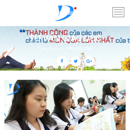
TƯ VẤN GIÁO DỤC
Trang chủ
TƯ VẤN GIÁO DỤC
Chia sẻ trên: