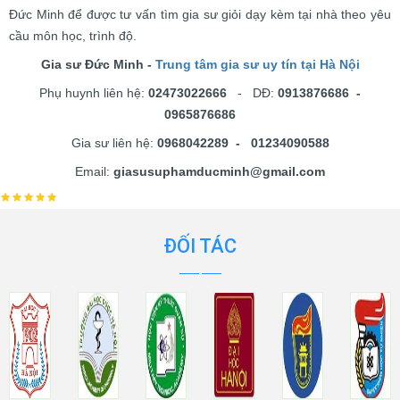
Đức Minh để được tư vấn tìm gia sư giỏi dạy kèm tại nhà theo yêu
cầu môn học, trình độ.
Gia sư Đức Minh -
Trung tâm gia sư uy tín tại Hà Nội
Phụ huynh liên hệ:
02473022666
- DĐ:
0913876686 -
0965876686
Gia sư liên hệ:
0968042289 - 01234090588
Email:
giasusuphamducminh@gmail.com
ĐỐI TÁC