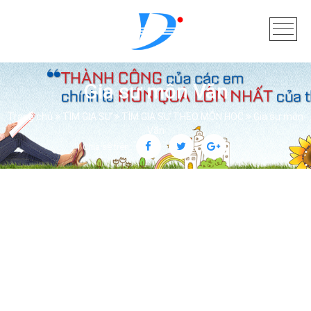
Gia sư môn Văn
Trang chủ
TÌM GIA SƯ
TÌM GIA SƯ THEO MÔN HỌC
Gia sư môn
Văn
Chia sẻ trên: