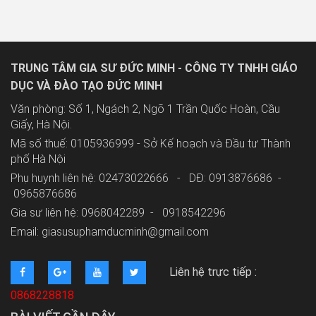
TRUNG TÂM GIA SƯ ĐỨC MINH - CÔNG TY TNHH GIÁO
DỤC VÀ ĐÀO TẠO ĐỨC MINH
Văn phòng: Số 1, Ngách 2, Ngõ 1 Trần Quốc Hoàn, Cầu
Giấy, Hà Nội.
Mã số thuế: 0105936999 - Sở Kế hoạch và Đầu tư Thành
phố Hà Nội
Phụ huynh liên hệ: 02473022666 - DĐ: 0913876686 -
0965876686
Gia sư liên hệ: 0968042289 -
0918542296
Email: giasusuphamducminh@gmail.com
Liên hệ trực tiếp :
0868228818