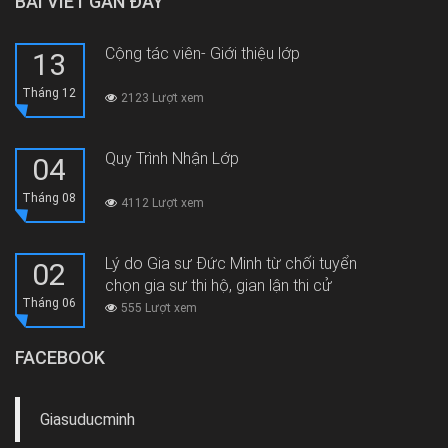
BÀI VIẾT GẦN ĐÂY
Cộng tác viên- Giới thiệu lớp
13
Tháng 12
2123 Lượt xem
Quy Trình Nhận Lớp
04
Tháng 08
4112 Lượt xem
Lý do Gia sư Đức Minh từ chối tuyển
02
chọn gia sư thi hộ, gian lận thi cử
Tháng 06
555 Lượt xem
FACEBOOK
Giasuducminh