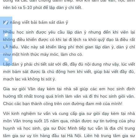
dung và các dẫn chứng đanh thép. Mỗi khi làm bài văn, học sinh
nên bỏ ra 5-10 phút để lập dàn ý chi tiết.
Kỹ năng viết bài bám sát dàn ý
Nhiều học sinh được yêu cầu lập dàn ý nhưng đến khi viên lại
không điều khiển được có khi lại đi lệch ra khỏi quỹ đạo là điều rất
dễ hiểu. Việc này sẽ khiến lãng phí thời gian lập dàn ý, dàn ý chỉ
như một hình thức máy móc, làm cho có.
Lập dàn ý phải chi tiết sát với đề, đầy đủ nội dung như vậy, lúc viết
mới bám sát được là chủ động hơn khi viết, giúp bài viết đầy đủ,
mạch lạc và không bị sót ý.
Gia sư giỏi Văn dạy kèm tại nhà sẽ giúp các em học sinh định
hướng tốt nhất trong quá trình làm văn và đi thi học sinh giỏi văn.
Chúc các bạn thành công trên con đường đam mê của mình!
Với kinh nghiệm tư vấn và cung cấp gia sư giỏi dạy kèm tại nhà
môn Văn trong suốt 15 năm qua, nhận được sự tin tưởng của phụ
huynh và học sinh, gia sư Đức Minh tiếp tục vẫn là địa chỉ trung
tâm gia sư uy tín hàng đầu tại Hà Nội. Liên hệ trung tâm gia sư