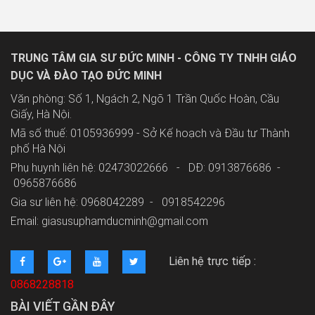
TRUNG TÂM GIA SƯ ĐỨC MINH - CÔNG TY TNHH GIÁO
DỤC VÀ ĐÀO TẠO ĐỨC MINH
Văn phòng: Số 1, Ngách 2, Ngõ 1 Trần Quốc Hoàn, Cầu
Giấy, Hà Nội.
Mã số thuế: 0105936999 - Sở Kế hoạch và Đầu tư Thành
phố Hà Nội
Phụ huynh liên hệ: 02473022666 - DĐ: 0913876686 -
0965876686
Gia sư liên hệ: 0968042289 -
0918542296
Email: giasusuphamducminh@gmail.com
Liên hệ trực tiếp :
0868228818
BÀI VIẾT GẦN ĐÂY