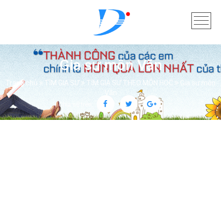
Gia sư môn Văn
Trang chủ
TÌM GIA SƯ
TÌM GIA SƯ THEO MÔN HỌC
Gia sư môn
Văn
Chia sẻ trên: