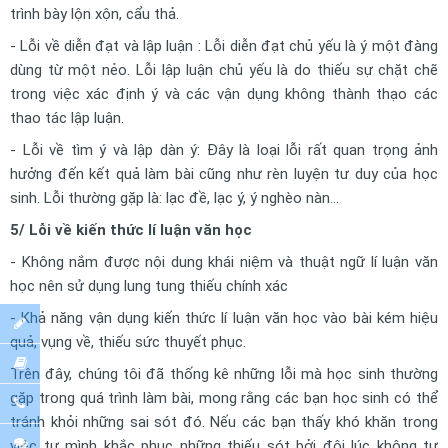
trình bày lộn xộn, cẩu thả.
- Lỗi về diễn đạt và lập luận : Lỗi diễn đạt chủ yếu là ý một đàng
dùng từ một nẻo. Lỗi lập luận chủ yếu là do thiếu sự chặt chẽ
trong việc xác định ý và các vận dụng không thành thạo các
thao tác lập luận.
- Lỗi về tìm ý và lập dàn ý: Đây là loại lỗi rất quan trọng ảnh
hưởng đến kết quả làm bài cũng như rèn luyện tư duy của học
sinh. Lỗi thường gặp là: lạc đề, lạc ý, ý nghèo nàn…
5/ Lỗi về kiến thức lí luận văn học
- Không nắm được nội dung khái niệm và thuật ngữ lí luận văn
học nên sử dụng lung tung thiếu chính xác
- Khả năng vận dụng kiến thức lí luận văn học vào bài kém hiệu
quả, vụng về, thiếu sức thuyết phục.
Trên đây, chúng tôi đã thống kê những lỗi mà học sinh thường
gặp trong quá trình làm bài, mong rằng các bạn học sinh có thể
tránh khỏi những sai sót đó. Nếu các bạn thấy khó khăn trong
việc tự mình khắc phục những thiếu sót bởi đôi lúc không tự