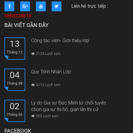
Liên hệ trực tiếp :
0868228818
BÀI VIẾT GẦN ĐÂY
Cộng tác viên- Giới thiệu lớp
13
Tháng 12
2124 Lượt xem
Quy Trình Nhận Lớp
04
Tháng 08
4112 Lượt xem
Lý do Gia sư Đức Minh từ chối tuyển
02
chọn gia sư thi hộ, gian lận thi cử
Tháng 06
555 Lượt xem
FACEBOOK