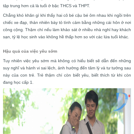
tập trung hơn cả là tuổi ở bậc THCS và THPT.
Chẳng khó khăn gì khi thấy hai cô bé cậu bé ôm nhau khi ngồi trên
chiếc xe đạp, thản nhiên bày tỏ tình cảm bằng những cái hôn ở nơi
công cộng. Thậm chí nếu làm khảo sát ở nhiều nhà nghỉ hay khách
sạn, tỷ lệ học sinh vào không hề thấp hơn so với các lứa tuổi khác.
Hậu quả của việc yêu sớm
Tuy nhiên việc yêu sớm mà không có hiểu biết sẽ dẫn đến những
suy nghĩ và hành vi sai lệch, ảnh hưởng đến tâm lý và tư tưởng sau
này của con trẻ. Trẻ thậm chí còn biết yêu, biết thích từ khi còn
đang học cấp 1.