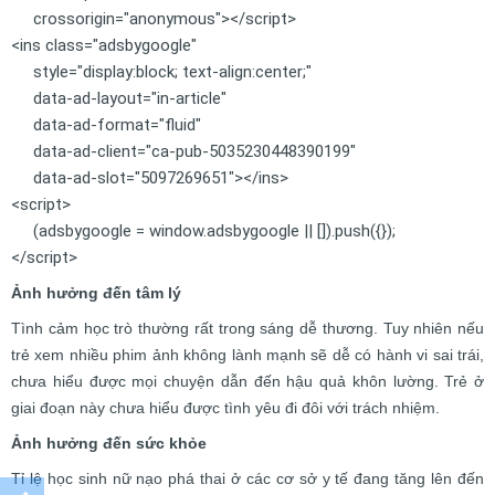
crossorigin="anonymous"></script>
<ins class="adsbygoogle"
style="display:block; text-align:center;"
data-ad-layout="in-article"
data-ad-format="fluid"
data-ad-client="ca-pub-5035230448390199"
data-ad-slot="5097269651"></ins>
<script>
(adsbygoogle = window.adsbygoogle || []).push({});
</script>
Ảnh hưởng đến tâm lý
Tình cảm học trò thường rất trong sáng dễ thương. Tuy nhiên nếu
trẻ xem nhiều phim ảnh không lành mạnh sẽ dễ có hành vi sai trái,
chưa hiểu được mọi chuyện dẫn đến hậu quả khôn lường. Trẻ ở
giai đoạn này chưa hiểu được tình yêu đi đôi với trách nhiệm.
Ảnh hưởng đến sức khỏe
Tỉ lệ học sinh nữ nạo phá thai ở các cơ sở y tế đang tăng lên đến