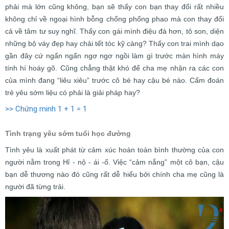
phải mà lớn cũng không, bạn sẽ thấy con bạn thay đổi rất nhiều
không chỉ về ngoại hình bỗng chổng phổng phao mà con thay đổi
cả về tâm tư suy nghĩ. Thấy con gái mình điệu đà hơn, tô son, diện
những bộ váy đẹp hay chải tết tóc kỹ càng? Thấy con trai mình dạo
gần đây cứ ngẩn ngẩn ngơ ngơ ngồi làm gì trước màn hình máy
tính hí hoáy gõ. Cũng chẳng thật khó để cha mẹ nhận ra các con
của mình đang “liêu xiêu” trước cô bé hay cậu bé nào. Cấm đoán
trẻ yêu sớm liệu có phải là giải pháp hay?
>> Chứng minh 1 + 1 = 1
Tình trạng yêu sớm tuổi học đường
Tình yêu là xuất phát từ cảm xúc hoàn toàn bình thường của con
người nằm trong Hỉ - nộ - ái -ố. Việc “cảm nắng” một cô bạn, cậu
bạn dễ thương nào đó cũng rất dễ hiểu bởi chính cha mẹ cũng là
người đã từng trải.