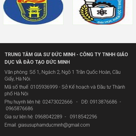
TRUNG TÂM GIA SƯ ĐỨC MINH - CÔNG TY TNHH GIÁO
DỤC VÀ ĐÀO TẠO ĐỨC MINH
Văn phòng: Số 1, Ngách 2, Ngõ 1 Trần Quốc Hoàn, Cầu
Giấy, Hà Nội.
Mã số thuế: 0105936999 - Sở Kế hoạch và Đầu tư Thành
phố Hà Nội
Phụ huynh liên hệ: 02473022666 - DĐ: 0913876686 -
0965876686
Gia sư liên hệ: 0968042289 -
0918542296
Email: giasusuphamducminh@gmail.com