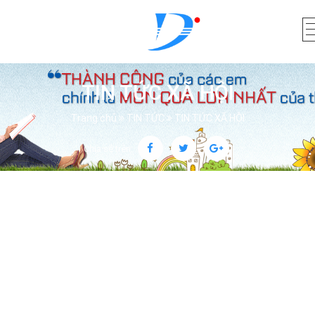
TIN TỨC XÃ HỘI
Trang chủ
TIN TỨC
TIN TỨC XÃ HỘI
Chia sẻ trên: