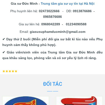
Gia sư Đức Minh -
Trung tâm gia sư uy tín tại Hà Nội
Phụ huynh liên hệ:
02473022666
- DĐ:
0913876686 -
0965876686
Gia sư liên hệ:
0968042289 - 01234090588
Email:
giasusuphamducminh@gmail.com
✔ Dạy thử 2 buổi (Miễn phí đổi gia sư bất kì lúc nào nếu Phụ
huynh cảm thấy không phù hợp).
✔ Giáo viên/sinh viên của Trung tâm Gia sư Đức Minh đều
qua khâu sàng lọc, phỏng vấn và có sơ yếu lý lịch rõ ràng.
ĐỐI TÁC