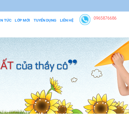
0965876686
IN TỨC
LỚP MỚI
TUYỂN DỤNG
LIÊN HỆ