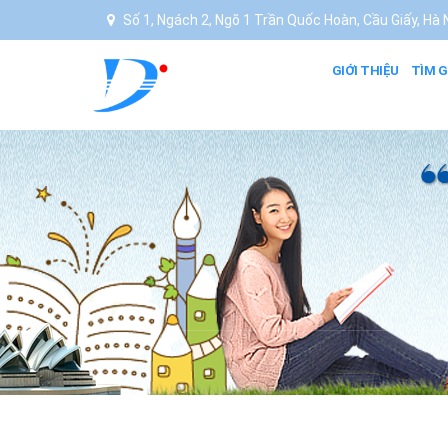
Số 1, Ngách 2, Ngõ 1 Trần Quốc Hoàn, Cầu Giấy, Hà N
GIỚI THIỆU
TÌM G