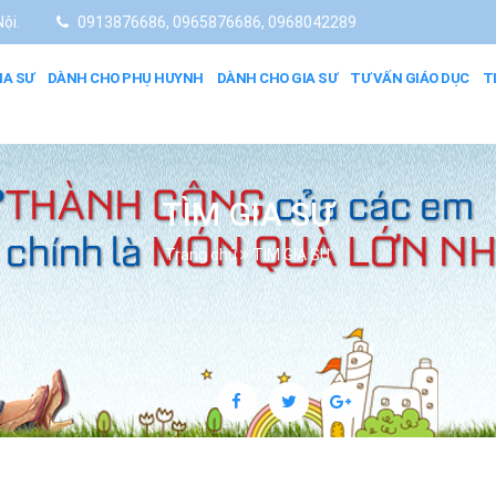
ội.
0913876686, 0965876686, 0968042289
IA SƯ
DÀNH CHO PHỤ HUYNH
DÀNH CHO GIA SƯ
TƯ VẤN GIÁO DỤC
T
TÌM GIA SƯ
Trang chủ
TÌM GIA SƯ
Chia sẻ trên: