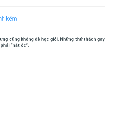
inh kém
hưng cũng không dễ học giỏi. Những thử thách gay
phải “nát óc”.