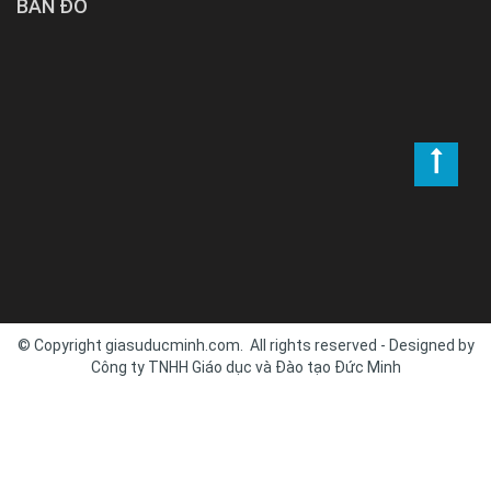
BẢN ĐỒ
© Copyright giasuducminh.com. All rights reserved - Designed by
Công ty TNHH Giáo dục và Đào tạo Đức Minh