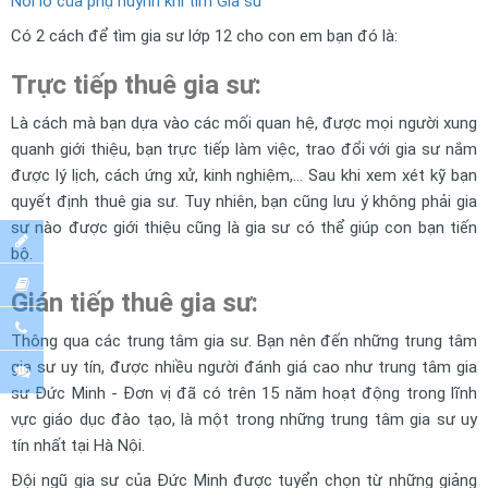
Nỗi lo của phụ huynh khi tìm Gia sư
Có 2 cách để tìm gia sư lớp 12 cho con em bạn đó là:
Trực tiếp thuê gia sư:
Là cách mà bạn dựa vào các mối quan hệ, được mọi người xung
quanh giới thiệu, bạn trực tiếp làm việc, trao đổi với gia sư nắm
được lý lịch, cách ứng xử, kinh nghiệm,... Sau khi xem xét kỹ bạn
quyết định thuê gia sư. Tuy nhiên, bạn cũng lưu ý không phải gia
sư nào được giới thiệu cũng là gia sư có thể giúp con bạn tiến
bộ.
Gián tiếp thuê gia sư:
Thông qua các trung tâm gia sư. Bạn nên đến những trung tâm
gia sư uy tín, được nhiều người đánh giá cao như trung tâm gia
sư Đức Minh - Đơn vị đã có trên 15 năm hoạt động trong lĩnh
vực giáo dục đào tạo, là một trong những trung tâm gia sư uy
tín nhất tại Hà Nội.
Đội ngũ gia sư của Đức Minh được tuyển chọn từ những giảng