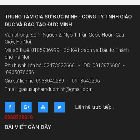
TRUNG TÂM GIA SƯ ĐỨC MINH - CÔNG TY TNHH GIÁO
DỤC VÀ ĐÀO TẠO ĐỨC MINH
Văn phòng: Số 1, Ngách 2, Ngõ 1 Trần Quốc Hoàn, Cầu
Giấy, Hà Nội.
Mã số thuế: 0105936999 - Sở Kế hoạch và Đầu tư Thành
phố Hà Nội
Phụ huynh liên hệ: 02473022666 - DĐ: 0913876686 -
0965876686
Gia sư liên hệ: 0968042289 -
0918542296
Email: giasusuphamducminh@gmail.com
Liên hệ trực tiếp :
0868228818
BÀI VIẾT GẦN ĐÂY