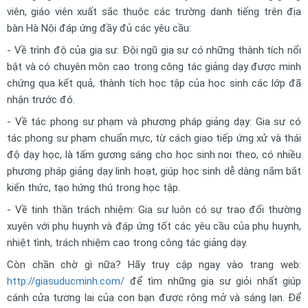
viên, giáo viên xuất sắc thuộc các trường danh tiếng trên địa
bàn Hà Nội đáp ứng đầy đủ các yêu cầu:
- Về trình độ của gia sư: Đội ngũ gia sư có những thành tích nổi
bật và có chuyên môn cao trong công tác giảng dạy được minh
chứng qua kết quả, thành tích học tập của học sinh các lớp đã
nhận trước đó.
- Về tác phong sư phạm và phương pháp giảng dạy: Gia sư có
tác phong sư phạm chuẩn mực, từ cách giao tiếp ứng xử và thái
độ dạy học, là tấm gương sáng cho học sinh noi theo, có nhiều
phương pháp giảng dạy linh hoạt, giúp học sinh dễ dàng nắm bắt
kiến thức, tạo hứng thú trong học tập.
- Về tinh thần trách nhiệm: Gia sư luôn có sự trao đổi thường
xuyên với phụ huynh và đáp ứng tốt các yêu cầu của phụ huynh,
nhiệt tình, trách nhiệm cao trong công tác giảng dạy.
Còn chần chờ gì nữa? Hãy truy cập ngay vào trang web:
http://giasuducminh.com/
để tìm những gia sư giỏi nhất giúp
cánh cửa tương lai của con bạn được rộng mở và sáng lạn. Để