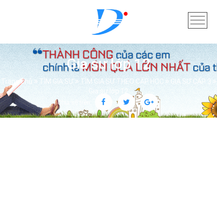
Gia sư lớp 12
Trang chủ
TÌM GIA SƯ
TÌM GIA SƯ THEO CẤP HỌC
GIA SƯ CẤP 3
Gia sư lớp 12
Chia sẻ trên: