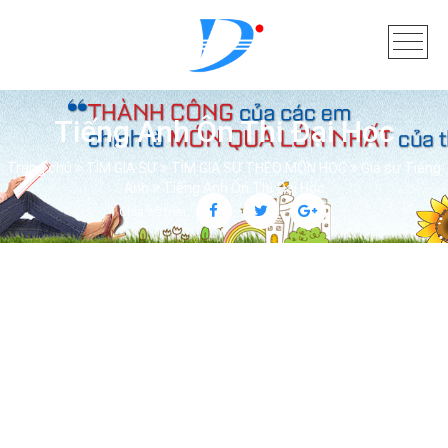
Tiếng Anh Ôn Thi Đại Học
Trang chủ
TÌM GIA SƯ
TÌM GIA SƯ THEO MÔN HỌC
Gia sư Tiếng
Anh
Tiếng Anh Ôn Thi Đại Học
Chia sẻ trên: