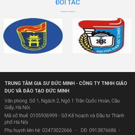
ĐỐI TÁC
TRUNG TÂM GIA SƯ ĐỨC MINH - CÔNG TY TNHH GIÁO
DỤC VÀ ĐÀO TẠO ĐỨC MINH
Văn phòng: Số 1, Ngách 2, Ngõ 1 Trần Quốc Hoàn, Cầu
Giấy, Hà Nội.
Mã số thuế: 0105936999 - Sở Kế hoạch và Đầu tư Thành
phố Hà Nội
Phụ huynh liên hệ: 02473022666 - DĐ: 0913876686 -