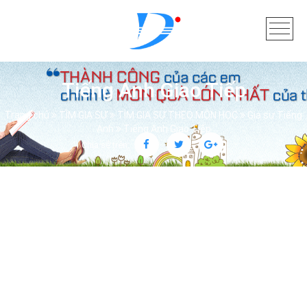
Tiếng Anh Giao Tiếp
Trang chủ
TÌM GIA SƯ
TÌM GIA SƯ THEO MÔN HỌC
Gia sư Tiếng
Anh
Tiếng Anh Giao Tiếp
Chia sẻ trên: