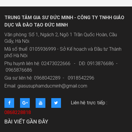
TRUNG TÂM GIA SƯ ĐỨC MINH - CÔNG TY TNHH GIÁO
DỤC VÀ ĐÀO TẠO ĐỨC MINH
Văn phòng: Số 1, Ngách 2, Ngõ 1 Trần Quốc Hoàn, Cầu
Giấy, Hà Nội.
Mã số thuế: 0105936999 - Sở Kế hoạch và Đầu tư Thành
phố Hà Nội
Phụ huynh liên hệ: 02473022666 - DĐ: 0913876686 -
0965876686
Gia sư liên hệ: 0968042289 -
0918542296
Email: giasusuphamducminh@gmail.com
Liên hệ trực tiếp :
0868228818
BÀI VIẾT GẦN ĐÂY