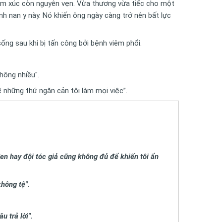
 cảm xúc còn nguyên vẹn. Vừa thương vừa tiếc cho một
nh nan y này. Nó khiến ông ngày càng trở nên bất lực
ống sau khi bị tấn công bởi bệnh viêm phổi.
hông nhiều".
ề những thứ ngăn cản tôi làm mọi việc”.
đen hay đội tóc giả cũng không đủ để khiến tôi ẩn
không tệ".
u trả lời".