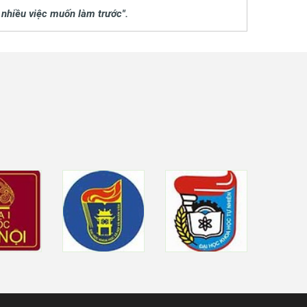
t nhiều việc muốn làm trước".