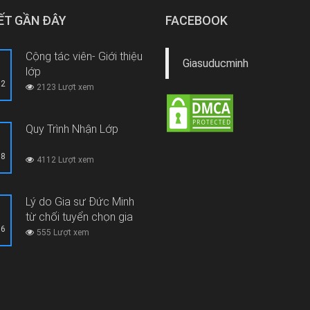
IẾT GẦN ĐÂY
FACEBOOK
Cộng tác viên- Giới thiệu
Giasuducminh
lớp
12
2123 Lượt xem
Quy Trình Nhận Lớp
08
4112 Lượt xem
Lý do Gia sư Đức Minh
từ chối tuyển chọn gia
06
sư thi hộ, gian lận thi cử
555 Lượt xem