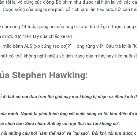
ân tôi lại vô cùng xúc động. Bộ phim như được tái hiện lại với các
Cuộc sống của ông bị chi phối, cả tích cực lẫn tiêu cực, bởi căn bệ
– năm ông 44 tuổi, giọng nói của ông bị tước bỏ để giữ được mạng s
 được đặt trên tay của chiếc xe lăn.
 mắc bệnh ALS (xơ cứng teo cơ)?” – ông từng viết. Câu trả lời là "K
t có thể, không nghĩ nhiều về tình trạng của mình, hay tiếc nuối v
của Stephen Hawking:
ể đi bất cứ nơi đâu trên thế giới này mà không bị nhận ra. Đeo kính 
t của mình. Người ta phải thích ứng với cuộc sống và tôi làm điều đó 
 sẽ chọn làm Siêu nhân. Anh ấy có mọi thứ mà tôi không có".
 hỏi những câu hỏi “làm thế nào” và “tại sao”. Đôi khi, tôi tìm được câ