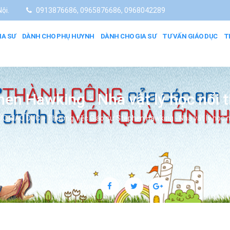
ội.
0913876686, 0965876686, 0968042289
IA SƯ
DÀNH CHO PHỤ HUYNH
DÀNH CHO GIA SƯ
TƯ VẤN GIÁO DỤC
T
en Hawking - Nhà vật lý học nổi 
ỨC GIÁO DỤC
Thương tiếc Giáo sư Stephen Hawking - Nhà vật lý học n
Chia sẻ trên: