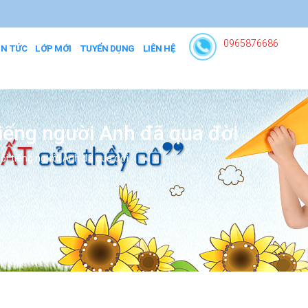
0965876686
IN TỨC
LỚP MỚI
TUYỂN DỤNG
LIÊN HỆ
tiếng người Anh đã qua đời
ổi tiếng người Anh đã qua đời