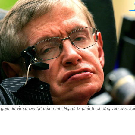
cứ giận dữ về sự tàn tật của mình. Người ta phải thích ứng với cuộc số