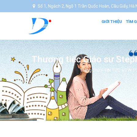
Số 1, Ngách 2, Ngõ 1 Trần Quốc Hoàn, Cầu Giấy, Hà N
GIỚI THIỆU
TÌM G
Thương tiếc Giáo sư Steph
Trang chủ
TIN TỨC
TIN T