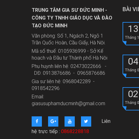
BÀI V
TRUNG TÂM GIA SƯ ĐỨC MINH -
CÔNG TY TNHH GIÁO DỤC VÀ ĐÀO
TẠO ĐỨC MINH
13
Văn phòng: Số 1, Ngách 2, Ngõ 1
Tháng 
Trần Quốc Hoàn, Cầu Giấy, Hà Nội.
Mã số thuế: 0105936999 - Sở Kế
hoạch và Đầu tư Thành phố Hà Nội
04
Phụ huynh liên hệ: 02473022666 -
Tháng 
DĐ: 0913876686 - 0965876686
Gia sư liên hệ: 0968042289 -
0918542296
02
Email:
giasusuphamducminh@gmail.com
Tháng 
Liên
hệ trực tiếp :
0868228818