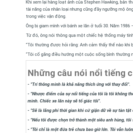
Khi xem lại hàng loạt ảnh của Stephen Hawking, bản th
tài năng của nhân loại nhưng cũng đầy ngưỡng mộ ông. 
trong việc vận động.
Ông bị giam mình với bánh xe lăn ở tuổi 30. Năm 1986 
Từ đó, ông nói thông qua một chiếc hệ thống máy tính
“Tôi thường được hỏi rằng: Anh cảm thấy thế nào khi bị
“Tôi cố gắng điều hướng một cuộc sống bình thường nhấ
Những câu nói nổi tiếng 
- "Trí thông minh là khả năng thích ứng với thay đổi".
- "Nhược điểm của sự nổi tiếng của tôi là tôi không th
mình. Chiếc xe lăn này sẽ tố giác tôi".
- "Sẽ là lãng phí thời gian khi cứ giận dữ về sự tàn tậ
- "Nếu tôi được chọn trở thành một siêu anh hùng, tôi
- "Tôi chỉ là một đứa trẻ chưa bao giờ lớn. Tôi vẫn luôn