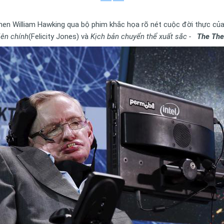
hen William Hawking qua bộ phim khắc họa rõ nét cuộc đời thực của
iên chính
(Felicity Jones) và
Kịch bản chuyển thể xuất sắc -
The Theo