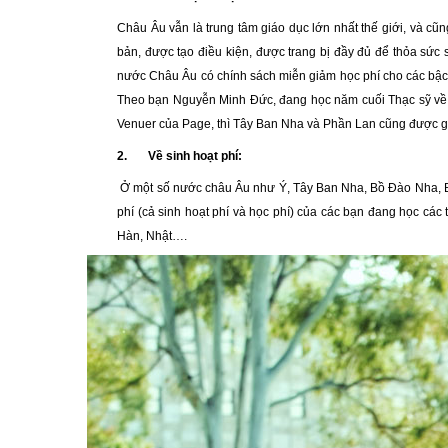
Châu Âu vẫn là trung tâm giáo dục lớn nhất thế giới, và cũ
bản, được tạo điều kiện, được trang bị đầy đủ để thỏa sức
nước Châu Âu có chính sách miễn giảm học phí cho các bậc
Theo bạn Nguyễn Minh Đức, đang học năm cuối Thạc sỹ về c
Venuer của Page, thì Tây Ban Nha và Phần Lan cũng được giả
2.
Về sinh hoạt phí:
Ở một số nước châu Âu như Ý, Tây Ban Nha, Bồ Đào Nha, Ba
phí (cả sinh hoạt phí và học phí) của các bạn đang học các
Hàn, Nhật….