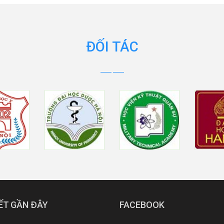
ĐỐI TÁC
IẾT GẦN ĐÂY
FACEBOOK