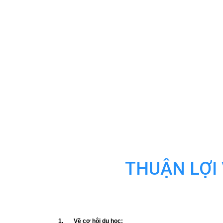
THUẬN LỢI 
1.
Về cơ hội du học: