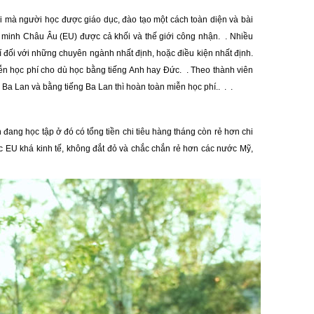
nơi mà người học được giáo dục, đào tạo một cách toàn diện và bài
n minh Châu Âu (EU) được cả khối và thế giới công nhận. . Nhiều
đối với những chuyên ngành nhất định, hoặc điều kiện nhất định.
n học phí cho dù học bằng tiếng Anh hay Đức. . Theo thành viên
a Lan và bằng tiếng Ba Lan thì hoàn toàn miễn học phí.. . .
ng học tập ở đó có tổng tiền chi tiêu hàng tháng còn rẻ hơn chi
ước EU khá kinh tế, không đắt đỏ và chắc chắn rẻ hơn các nước Mỹ,