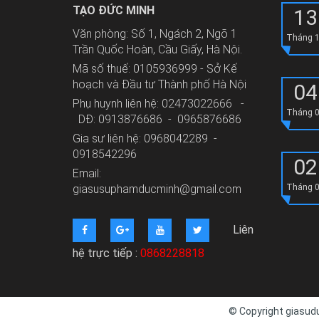
TẠO ĐỨC MINH
13
Văn phòng: Số 1, Ngách 2, Ngõ 1
Tháng 
Trần Quốc Hoàn, Cầu Giấy, Hà Nội.
Mã số thuế: 0105936999 - Sở Kế
hoạch và Đầu tư Thành phố Hà Nội
04
Phụ huynh liên hệ: 02473022666 -
Tháng 
DĐ: 0913876686 - 0965876686
Gia sư liên hệ: 0968042289 -
0918542296
02
Email:
giasusuphamducminh@gmail.com
Tháng 
Liên
hệ trực tiếp :
0868228818
© Copyright giasudu