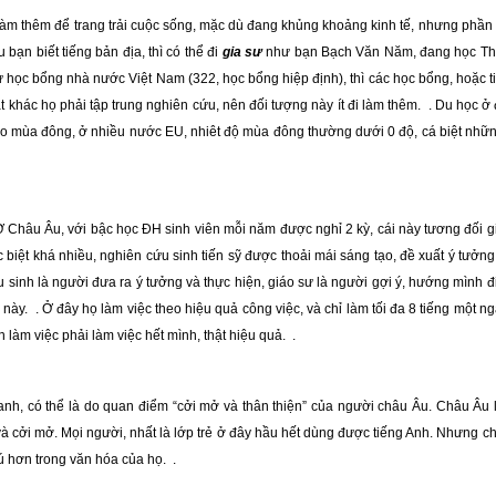
i làm thêm để trang trải cuộc sống, mặc dù đang khủng khoảng kinh tế, nhưng phầ
ạn biết tiếng bản địa, thì có thể đi
gia sư
như bạn Bạch Văn Năm, đang học Thạc
trừ học bổng nhà nước Việt Nam (322, học bổng hiệp định), thì các học bổng, hoặc
t khác họ phải tập trung nghiên cứu, nên đối tượng này ít đi làm thêm. . Du học ở
 vào mùa đông, ở nhiều nước EU, nhiêt độ mùa đông thường dưới 0 độ, cá biệt nhữ
Ở Châu Âu, với bậc học ĐH sinh viên mỗi năm được nghỉ 2 kỳ, cái này tương đối 
c biệt khá nhiều, nghiên cứu sinh tiến sỹ được thoải mái sáng tạo, đề xuất ý tưở
sinh là người đưa ra ý tưởng và thực hiện, giáo sư là người gợi ý, hướng mình đi 
ày. . Ở đây họ làm việc theo hiệu quả công việc, và chỉ làm tối đa 8 tiếng một ng
n làm việc phải làm việc hết mình, thật hiệu quả. .
nh, có thể là do quan điểm “cởi mở và thân thiện” của người châu Âu. Châu Âu 
à cởi mở. Mọi người, nhất là lớp trẻ ở đây hầu hết dùng được tiếng Anh. Nhưng ch
ú hơn trong văn hóa của họ. .