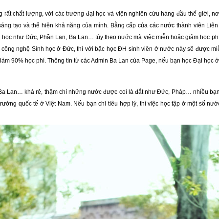
ng rất chất lượng, với các trường đại học và viện nghiên cứu hàng đầu thế giới, 
 sáng tạo và thể hiện khả năng của mình. Bằng cấp của các nước thành viên Liê
 học như Đức, Phần Lan, Ba Lan… tùy theo nước mà việc miễn hoặc giảm học phí 
ông nghệ Sinh học ở Đức, thì với bậc học ĐH sinh viên ở nước này sẽ được miễ
m 90% học phí. Thông tin từ các Admin Ba Lan của Page, nếu bạn học Đại học ở B
 Lan… khá rẻ, thậm chí những nước được coi là đắt như Đức, Pháp… nhiều bạn đa
 trường quốc tế ở Việt Nam. Nếu bạn chi tiêu hợp lý, thì việc học tập ở một số n