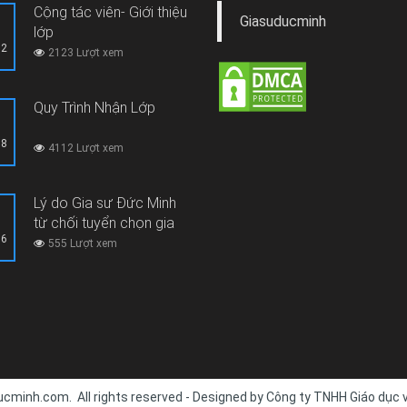
Cộng tác viên- Giới thiệu
Giasuducminh
lớp
12
2123 Lượt xem
Quy Trình Nhận Lớp
08
4112 Lượt xem
Lý do Gia sư Đức Minh
từ chối tuyển chọn gia
06
sư thi hộ, gian lận thi cử
555 Lượt xem
cminh.com. All rights reserved - Designed by Công ty TNHH Giáo dục