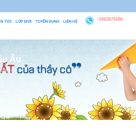
0965876686
IN TỨC
LỚP MỚI
TUYỂN DỤNG
LIÊN HỆ
hâu Âu
c châu Âu