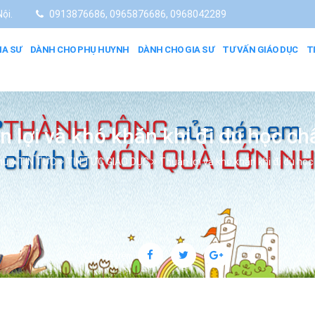
ội.
0913876686, 0965876686, 0968042289
IA SƯ
DÀNH CHO PHỤ HUYNH
DÀNH CHO GIA SƯ
TƯ VẤN GIÁO DỤC
T
 lợi và khó khăn khi đi du học c
hủ
TIN TỨC
TIN TỨC GIÁO DỤC
Thuận lợi và khó khăn khi đi du họ
Chia sẻ trên: