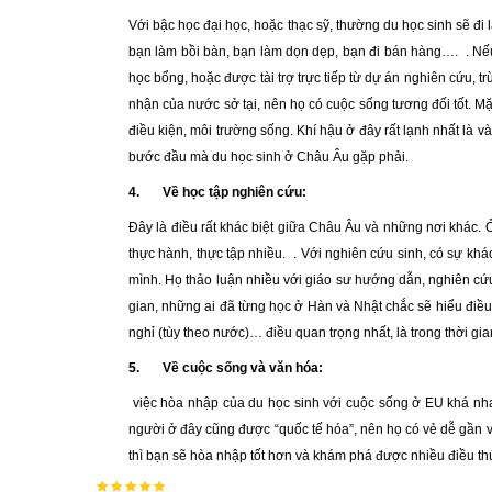
Với bậc học đại học, hoặc thạc sỹ, thường du học sinh sẽ đ
bạn làm bồi bàn, bạn làm dọn dẹp, bạn đi bán hàng…. . Nếu b
học bổng, hoặc được tài trợ trực tiếp từ dự án nghiên cứu, 
nhận của nước sở tại, nên họ có cuộc sống tương đối tốt. Mặ
điều kiện, môi trường sống. Khí hậu ở đây rất lạnh nhất là
bước đầu mà du học sinh ở Châu Âu gặp phải.
4.
Về học tập nghiên cứu:
Đây là điều rất khác biệt giữa Châu Âu và những nơi khác. 
thực hành, thực tập nhiều. . Với nghiên cứu sinh, có sự khá
mình. Họ thảo luận nhiều với giáo sư hướng dẫn, nghiên cứu 
gian, những ai đã từng học ở Hàn và Nhật chắc sẽ hiểu điều n
nghỉ (tùy theo nước)… điều quan trọng nhất, là trong thời gia
5.
Về cuộc sống và văn hóa:
việc hòa nhập của du học sinh với cuộc sống ở EU khá nha
người ở đây cũng được “quốc tế hóa”, nên họ có vẻ dễ gần v
thì bạn sẽ hòa nhập tốt hơn và khám phá được nhiều điều th