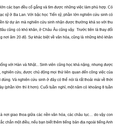
n lớn các bạn đều cố gắng và tìm được những việc làm phù hợp. Có
 sỹ ở Ba Lan. Với bậc học Tiến sỹ, phần lớn nghiên cứu sinh có
 tiền từ dự án mà nghiên cứu sinh nhận được thường khá so với thu
 đâu cũng có khó khăn, ở Châu Âu cũng vậy. Trước tiên là thay đổi
ng nơi âm 20 độ. Sự khác biệt về văn hóa, cũng là những khó khăn
giống với Hàn và Nhật... Sinh viên cũng học khá nặng, nhưng được
ng, nghiên cứu, được chủ động mọi thứ liên quan đến công việc của
đúng. Và nghiên cứu sinh ở đây có thể nói là rất thoải mái về thời
ày (phần lớn thì ít hơn). Cuối tuần nghỉ, một năm có khoảng 8 tuần
là nơi giao thoa giữa các nền văn hóa, các châu lục… do vậy con
ắc chắn một điều, nếu bạn biết thêm tiếng bản địa ngoài tiếng Anh