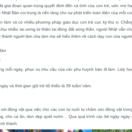
à giai đoạn quan trọng quyết định đến cá tính của con trẻ, ước mơ ha
 Nhật Bản coi trọng là nền tảng cho sự phát triển toàn diện của mỗi co
 tâm và có nhiều phương pháp giáo dục con trẻ cực kỳ thú vị. Chẳng 
hịu nhiều tai ương từ thiên tai động đất sóng thần, người Nhật vẫn ch
ở thành người làm cha làm mẹ sẽ hiểu thêm về cách dạy con của ngườ
Bản
:
tiếng mỗi ngày, phục vụ nhu cầu của các phụ huynh bận đi làm. Lớp h
gày và thời gian giữ trẻ tối thiểu là 39 tuần/ năm.
 với động vật qua việc cho các con tự nuôi tự chăm sóc động vật trong 
ưng, cho cá ăn, dọn dẹp quét vườn… Qua quá trình các bé ngày ngày c
ình thành.