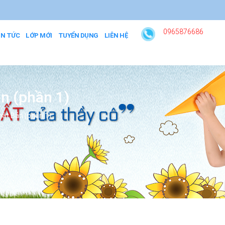
0965876686
IN TỨC
LỚP MỚI
TUYỂN DỤNG
LIÊN HỆ
n (phần 1)
ật Bản (phần 1)