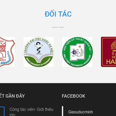
ĐỐI TÁC
IẾT GẦN ĐÂY
FACEBOOK
Cộng tác viên- Giới thiệu
Giasuducminh
lớp