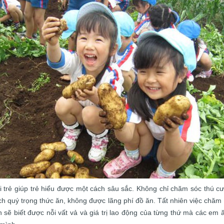
ới trẻ giúp trẻ hiểu được một cách sâu sắc. Không chỉ chăm sóc thú c
ch quý trọng thức ăn, không được lãng phí đồ ăn. Tất nhiên việc chă
h sẽ biết được nỗi vất vả và giá trị lao động của từng thứ mà các em