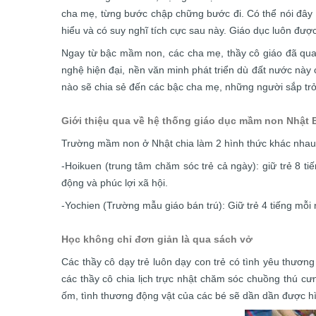
cha mẹ, từng bước chập chững bước đi. Có thể nói đây l
hiểu và có suy nghĩ tích cực sau này. Giáo dục luôn được
Ngay từ bậc mầm non, các cha mẹ, thầy cô giáo đã quan
nghệ hiện đại, nền văn minh phát triển dù đất nước này c
nào sẽ chia sẻ đến các bậc cha mẹ, những người sắp tr
Giới thiệu qua về hệ thống giáo dục mầm non Nhật 
Trường mầm non ở Nhật chia làm 2 hình thức khác nhau
-Hoikuen (trung tâm chăm sóc trẻ cả ngày): giữ trẻ 8 
động và phúc lợi xã hội.
-Yochien (Trường mẫu giáo bán trú): Giữ trẻ 4 tiếng mỗi n
Học không chỉ đơn giản là qua sách vở
Các thầy cô dạy trẻ luôn dạy con trẻ có tình yêu thương
các thầy cô chia lịch trực nhật chăm sóc chuồng thú c
ốm, tình thương động vật của các bé sẽ dần dần được h