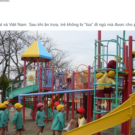
 mình.
và Việt Nam. Sau khi ăn trưa, trẻ không bị “lùa” đi ngủ mà được cho p