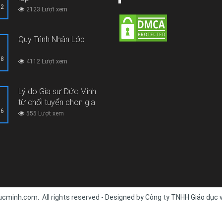
12
2123 Lượt xem
Quy Trình Nhận Lớp
08
4112 Lượt xem
Lý do Gia sư Đức Minh
từ chối tuyển chọn gia
06
sư thi hộ, gian lận thi cử
555 Lượt xem
cminh.com. All rights reserved - Designed by Công ty TNHH Giáo dục