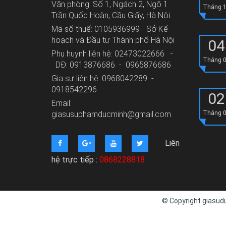
Văn phòng: Số 1, Ngách 2, Ngõ 1
Tháng 
Trần Quốc Hoàn, Cầu Giấy, Hà Nội.
Mã số thuế: 0105936999 - Sở Kế
hoạch và Đầu tư Thành phố Hà Nội
04
Phụ huynh liên hệ: 02473022666 -
Tháng 
DĐ: 0913876686 - 0965876686
Gia sư liên hệ: 0968042289 -
0918542296
02
Email:
giasusuphamducminh@gmail.com
Tháng 
Liên
hệ trực tiếp :
0868228818
© Copyright giasudu