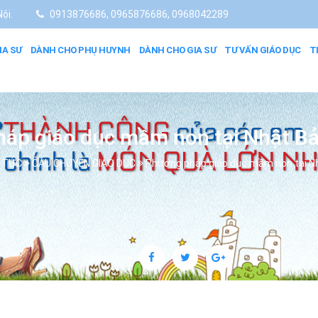
ội.
0913876686, 0965876686, 0968042289
IA SƯ
DÀNH CHO PHỤ HUYNH
DÀNH CHO GIA SƯ
TƯ VẤN GIÁO DỤC
T
áp giáo dục mầm non tại Nhật Bả
N TỨC
CÂU CHUYỆN GIÁO DỤC
Phương pháp giáo dục mầm non tại Nh
Chia sẻ trên: