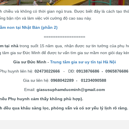
h chiều và không có thời gian ngủ trưa. Được biết đây là cách tạo th
ng bận rộn và làm việc với cường độ cao sau này.
m non tại Nhật Bản (phần 2)
==================
èm tại nhà
trong suốt 15 năm qua, nhận được sự tin tưởng của phụ huy
ung tâm gia sư Đức Minh để được tư vấn tìm gia sư mầm non giỏi dạy kè
Gia sư Đức Minh -
Trung tâm gia sư uy tín tại Hà Nội
Phụ huynh liên hệ:
02473022666
- DĐ:
0913876686 - 096587668
Gia sư liên hệ:
0968042289 - 01234090588
Email:
giasusuphamducminh@gmail.com
ào nếu Phụ huynh cảm thấy không phù hợp).
 đều qua khâu sàng lọc, phỏng vấn và có sơ yếu lý lịch rõ ràng.