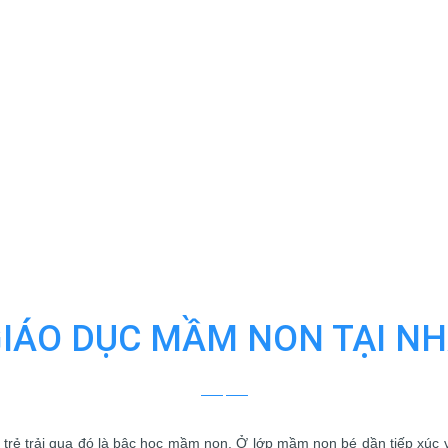
ÁO DỤC MẦM NON TẠI NH
 trẻ trải qua đó là bậc học mầm non. Ở lớp mầm non bé dần tiếp xúc v