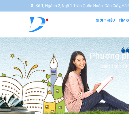
Số 1, Ngách 2, Ngõ 1 Trần Quốc Hoàn, Cầu Giấy, Hà N
GIỚI THIỆU
TÌM G
Phương ph
Trang chủ
TI