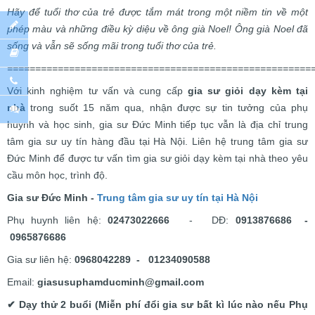
Hãy để tuổi thơ của trẻ được tắm mát trong một niềm tin về một
phép màu và những điều kỳ diệu về ông già Noel! Ông già Noel đã
sống và vẫn sẽ sống mãi trong tuổi thơ của trẻ.
======================================================
Với kinh nghiệm tư vấn và cung cấp
gia sư giỏi dạy kèm tại
nhà
trong suốt 15 năm qua, nhận được sự tin tưởng của phụ
huynh và học sinh, gia sư Đức Minh tiếp tục vẫn là địa chỉ trung
tâm gia sư uy tín hàng đầu tại Hà Nội. Liên hệ trung tâm gia sư
Đức Minh để được tư vấn tìm gia sư giỏi dạy kèm tại nhà theo yêu
cầu môn học, trình độ.
Gia sư Đức Minh -
Trung tâm gia sư uy tín tại Hà Nội
Phụ huynh liên hệ:
02473022666
- DĐ:
0913876686 -
0965876686
Gia sư liên hệ:
0968042289 - 01234090588
Email:
giasusuphamducminh@gmail.com
✔ Dạy thử 2 buổi (Miễn phí đổi gia sư bất kì lúc nào nếu Phụ