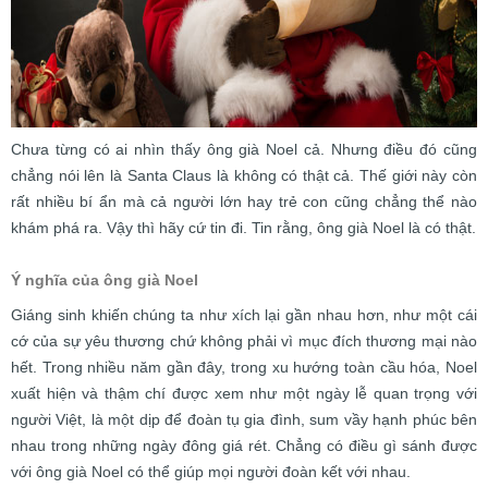
Chưa từng có ai nhìn thấy ông già Noel cả. Nhưng điều đó cũng
chẳng nói lên là Santa Claus là không có thật cả. Thế giới này còn
rất nhiều bí ẩn mà cả người lớn hay trẻ con cũng chẳng thể nào
khám phá ra. Vậy thì hãy cứ tin đi. Tin rằng, ông già Noel là có thật.
Ý nghĩa của ông già Noel
Giáng sinh khiến chúng ta như xích lại gần nhau hơn, như một cái
cớ của sự yêu thương chứ không phải vì mục đích thương mại nào
hết. Trong nhiều năm gần đây, trong xu hướng toàn cầu hóa, Noel
xuất hiện và thậm chí được xem như một ngày lễ quan trọng với
người Việt, là một dịp để đoàn tụ gia đình, sum vầy hạnh phúc bên
nhau trong những ngày đông giá rét. Chẳng có điều gì sánh được
với ông già Noel có thể giúp mọi người đoàn kết với nhau.