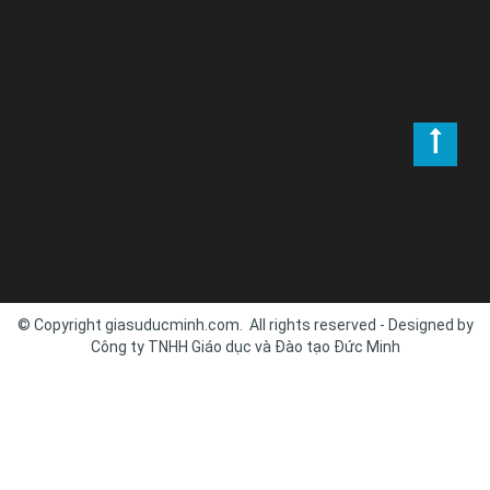
© Copyright giasuducminh.com. All rights reserved - Designed by
Công ty TNHH Giáo dục và Đào tạo Đức Minh