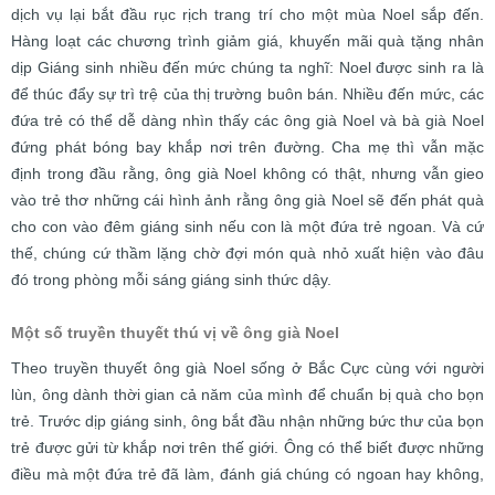
dịch vụ lại bắt đầu rục rịch trang trí cho một mùa Noel sắp đến.
Hàng loạt các chương trình giảm giá, khuyến mãi quà tặng nhân
dịp Giáng sinh nhiều đến mức chúng ta nghĩ: Noel được sinh ra là
để thúc đẩy sự trì trệ của thị trường buôn bán. Nhiều đến mức, các
đứa trẻ có thể dễ dàng nhìn thấy các ông già Noel và bà già Noel
đứng phát bóng bay khắp nơi trên đường. Cha mẹ thì vẫn mặc
định trong đầu rằng, ông già Noel không có thật, nhưng vẫn gieo
vào trẻ thơ những cái hình ảnh rằng ông già Noel sẽ đến phát quà
cho con vào đêm giáng sinh nếu con là một đứa trẻ ngoan. Và cứ
thế, chúng cứ thầm lặng chờ đợi món quà nhỏ xuất hiện vào đâu
đó trong phòng mỗi sáng giáng sinh thức dậy.
Một số truyền thuyết thú vị về ông già Noel
Theo truyền thuyết ông già Noel sống ở Bắc Cực cùng với người
lùn, ông dành thời gian cả năm của mình để chuẩn bị quà cho bọn
trẻ. Trước dịp giáng sinh, ông bắt đầu nhận những bức thư của bọn
trẻ được gửi từ khắp nơi trên thế giới. Ông có thể biết được những
điều mà một đứa trẻ đã làm, đánh giá chúng có ngoan hay không,