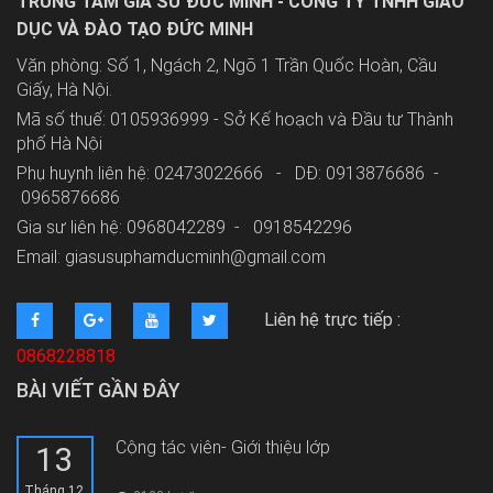
TRUNG TÂM GIA SƯ ĐỨC MINH - CÔNG TY TNHH GIÁO
DỤC VÀ ĐÀO TẠO ĐỨC MINH
Văn phòng: Số 1, Ngách 2, Ngõ 1 Trần Quốc Hoàn, Cầu
Giấy, Hà Nội.
Mã số thuế: 0105936999 - Sở Kế hoạch và Đầu tư Thành
phố Hà Nội
Phụ huynh liên hệ: 02473022666 - DĐ: 0913876686 -
0965876686
Gia sư liên hệ: 0968042289 -
0918542296
Email: giasusuphamducminh@gmail.com
Liên hệ trực tiếp :
0868228818
BÀI VIẾT GẦN ĐÂY
Cộng tác viên- Giới thiệu lớp
13
Tháng 12