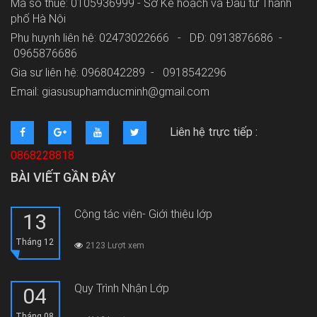
Mã số thuế: 0105936999 - Sở Kế hoạch và Đầu tư Thành
phố Hà Nội
Phụ huynh liên hệ: 02473022666 - DĐ: 0913876686 -
0965876686
Gia sư liên hệ: 0968042289 -
0918542296
Email: giasusuphamducminh@gmail.com
Liên hệ trực tiếp :
0868228818
BÀI VIẾT GẦN ĐÂY
Cộng tác viên- Giới thiệu lớp
13
Tháng 12
2123 Lượt xem
Quy Trình Nhận Lớp
04
Tháng 08