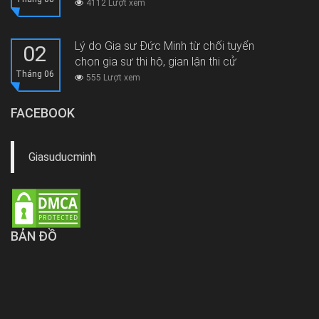
4112 Lượt xem
Lý do Gia sư Đức Minh từ chối tuyển
02
chọn gia sư thi hộ, gian lận thi cử
Tháng 06
555 Lượt xem
FACEBOOK
Giasuducminh
BẢN ĐỒ