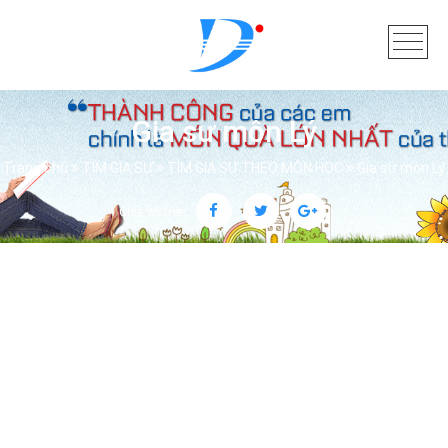
Gia sư môn Lý
Trang chủ
TÌM GIA SƯ
TÌM GIA SƯ THEO MÔN HỌC
Gia sư môn Lý
Chia sẻ trên: