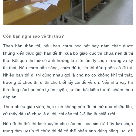
Còn bạn nghĩ sao về thi thử?
Theo bản thân tôi, nếu bạn chưa học hết hay nắm chắc được
khung kiến thức giới hạn đề thi của bộ giáo dục thì chưa nên đi thi
thử. Kết quả thi thử có ảnh hưởng lớn tới tâm lý chọn trường và kỳ
thi thạt. Nếu chưa sẵn sàng, chưa đủ tự tin thì đừng nên cố đi thi.
Nhiều bạn thì đi thi cùng nhau gọi là cho nó có không khí thi thật,
trường tổ chức thì đi thi cho biết lấy cái đề về ôn. Nếu như vậy thì
thà rằng các bạn nên tự ôn luyện, tự làm bài kiểm tra rồi chấm theo
đáp án.
Theo nhiều giáo viên, học sinh không nên đi thi thử quá nhiều lần,
cứ thấy đâu tổ chức là đi thi, chỉ cần thi 2-3 lần là nhiều rồi.
Nếu đi thi thử thì lời khuyên cho các em học sinh là hãy lựa chọn
trung tâm uy tín tổ chức thi để có thể phản ánh đúng năng lực, đề