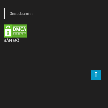
Giasuducminh
BẢN ĐỒ