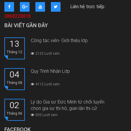
Liên hệ trực tiếp :
0868228818
BÀI VIẾT GẦN ĐÂY
Cộng tác viên- Giới thiệu lớp
13
Tháng 12
2123 Lượt xem
Quy Trình Nhận Lớp
04
Tháng 08
4112 Lượt xem
Lý do Gia sư Đức Minh từ chối tuyển
02
chọn gia sư thi hộ, gian lận thi cử
Tháng 06
555 Lượt xem
FACEBOOK