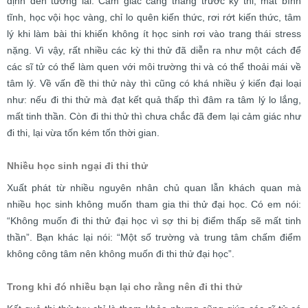
định đến tương lai. Cảm giác căng thẳng trước kỳ thi, mất bình
tĩnh, học vội học vàng, chỉ lo quên kiến thức, rơi rớt kiến thức, tâm
lý khi làm bài thi khiến không ít học sinh rơi vào trang thái stress
nặng. Vì vậy, rất nhiều các kỳ thi thử đã diễn ra như một cách để
các sĩ tử có thể làm quen với môi trường thi và có thể thoải mái về
tâm lý. Về vấn đề thi thử này thì cũng có khá nhiều ý kiến đại loại
như: nếu đi thi thử mà đạt kết quả thấp thì đâm ra tâm lý lo lắng,
mất tinh thần. Còn đi thi thử thì chưa chắc đã đem lại cảm giác như
đi thi, lại vừa tốn kém tốn thời gian.
Nhiều học sinh ngại đi thi thử
Xuất phát từ nhiều nguyên nhân chủ quan lẫn khách quan mà
nhiều học sinh không muốn tham gia thi thử đại học. Có em nói:
“Không muốn đi thi thử đại học vì sợ thi bị điểm thấp sẽ mất tinh
thần”. Bạn khác lại nói: “Một số trường và trung tâm chấm điểm
không công tâm nên không muốn đi thi thử đại học”.
Trong khi đó nhiều bạn lại cho rằng nên đi thi thử