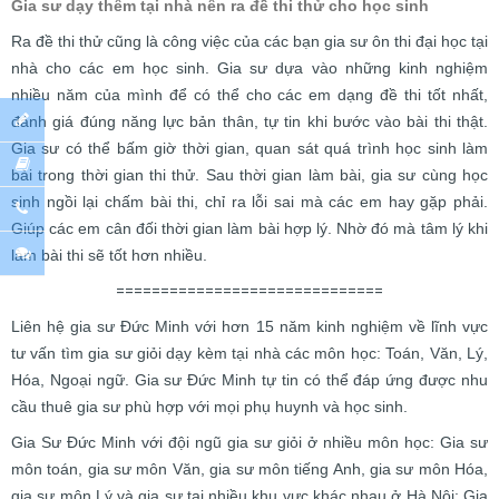
Gia sư dạy thêm tại nhà nên ra đề thi thử cho học sinh
Ra đề thi thử cũng là công việc của các bạn gia sư ôn thi đại học tại
nhà cho các em học sinh. Gia sư dựa vào những kinh nghiệm
nhiều năm của mình để có thể cho các em dạng đề thi tốt nhất,
đánh giá đúng năng lực bản thân, tự tin khi bước vào bài thi thật.
Gia sư có thể bấm giờ thời gian, quan sát quá trình học sinh làm
bài trong thời gian thi thử. Sau thời gian làm bài, gia sư cùng học
sinh ngồi lại chấm bài thi, chỉ ra lỗi sai mà các em hay gặp phải.
Giúp các em cân đối thời gian làm bài hợp lý. Nhờ đó mà tâm lý khi
làm bài thi sẽ tốt hơn nhiều.
==============================
Liên hệ gia sư Đức Minh với hơn 15 năm kinh nghiệm về lĩnh vực
tư vấn tìm gia sư giỏi dạy kèm tại nhà các môn học: Toán, Văn, Lý,
Hóa, Ngoại ngữ. Gia sư Đức Minh tự tin có thể đáp ứng được nhu
cầu thuê gia sư phù hợp với mọi phụ huynh và học sinh.
Gia Sư Đức Minh với đội ngũ gia sư giỏi ở nhiều môn học: Gia sư
môn toán, gia sư môn Văn, gia sư môn tiếng Anh, gia sư môn Hóa,
gia sư môn Lý và gia sư tại nhiều khu vực khác nhau ở Hà Nội: Gia