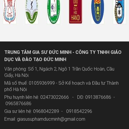
TRUNG TÂM GIA SƯ ĐỨC MINH - CÔNG TY TNHH GIÁO
DỤC VÀ ĐÀO TẠO ĐỨC MINH
Văn phòng: Số 1, Ngách 2, Ngõ 1 Trần Quốc Hoàn, Cầu
Giấy, Hà Nội.
Mã số thuế: 0105936999 - Sở Kế hoạch và Đầu tư Thành
phố Hà Nội
Phụ huynh liên hệ: 02473022666 - DĐ: 0913876686 -
0965876686
Gia sư liên hệ: 0968042289 -
0918542296
Email: giasusuphamducminh@gmail.com