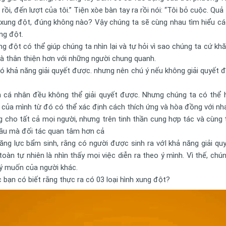
ồi, đến lượt của tôi.” Tiện xòe bàn tay ra rồi nói: “Tôi bỏ cuộc. Qu
t xung đột, đúng không nào? Vậy chúng ta sẽ cùng nhau tìm hiểu các
ung đột.
ung đột có thể giúp chúng ta nhìn lại và tự hỏi vì sao chúng ta cứ 
và thân thiện hơn với những người chung quanh.
 khả năng giải quyết được. nhưng nên chú ý nếu không giải quyết đư
h cá nhân đều không thể giải quyết được. Nhưng chúng ta có thể h
 của mình từ đó có thể xác định cách thích ứng và hòa đồng với nh
ng cho tất cả mọi người, nhưng trên tinh thần cung hợp tác và cùng
cầu mà đối tác quan tâm hơn cả
năng lực bẩm sinh, rằng có người được sinh ra vớI khả năng giải q
àn tự nhiên là nhìn thấy mọi việc diễn ra theo ý mình. Vì thế, c
 ý muốn của người khác.
 bạn có biết rằng thực ra có 03 loại hình xung đột?