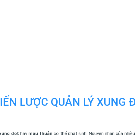
IẾN LƯỢC QUẢN LÝ XUNG 
xung đột
hay
mâu thuẫn
có thể phát sinh. Nguyên nhân của nhiề