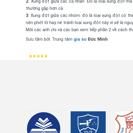
2
. Xung đột giữa các cá nhân. Đó là loại xung đột mà
thường gặp hơn cả.
3
. Xung đột giữa các nhóm: đó là loại xung đột có th
nên phớt lờ hay né tránh loại xung đột này vì sẽ là n
Mời các anh chị và các bạn xem tiếp phần 2 về cách t
Sưu tầm bởi: Trung tâm
gia sư
Đức Minh