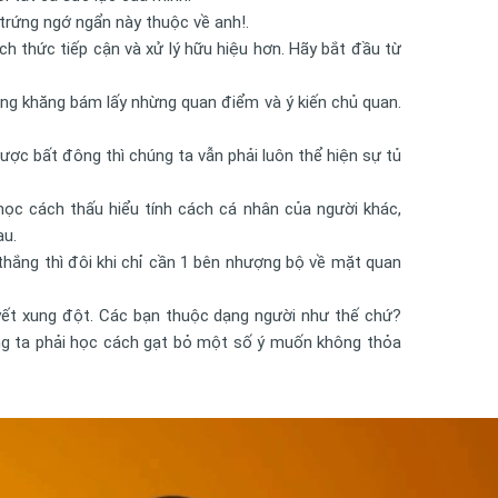
ả trứng ngớ ngẩn này thuộc về anh!.
h thức tiếp cận và xử lý hữu hiệu hơn. Hãy bắt đầu từ
khăng khăng bám lấy nhừng quan điểm và ý kiến chủ quan.
ợc bất đông thì chúng ta vẫn phải luôn thể hiện sự tủ
ọc cách thấu hiểu tính cách cá nhân của người khác,
au.
 thắng thì đôi khi chỉ cần 1 bên nhượng bộ về mặt quan
uyết xung đột. Các bạn thuộc dạng người như thế chứ?
húng ta phải học cách gạt bỏ một số ý muốn không thỏa