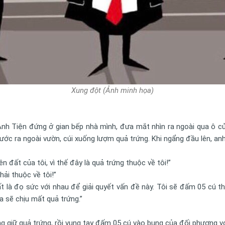
Xung đột (Ảnh minh họa)
nh Tiện đứng ở gian bếp nhà mình, đưa mắt nhìn ra ngoài qua ô cử
bước ra ngoài vườn, cúi xuống lượm quả trứng. Khi ngẩng đầu lên, an
n đất của tôi, vì thế đây là quả trứng thuộc về tôi!”
hải thuộc về tôi!”
ất là đọ sức với nhau để giải quyết vấn đề này. Tôi sẽ đấm 05 cú
a sẽ chịu mất quả trứng.”
ông giữ quả trứng, rồi vung tay đấm 05 cú vào bụng của đối phương v