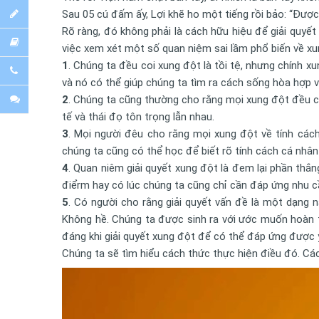
Sau 05 cú đấm ấy, Lợi khẽ ho một tiếng rồi bảo: “Được r
Rõ ràng, đó không phải là cách hữu hiệu để giải quyế
việc xem xét một số quan niệm sai lầm phổ biến về x
1
. Chúng ta đều coi xung đột là tồi tệ, nhưng chính x
và nó có thể giúp chúng ta tìm ra cách sống hòa hợp 
2
. Chúng ta cũng thường cho rằng mọi xung đột đều có
tế và thái đọ tôn trọng lẫn nhau.
3
. Mọi người đêu cho rằng mọi xung đột về tính các
chúng ta cũng có thể học để biết rõ tính cách cá nhân
4
. Quan niêm giải quyết xung đột là đem lại phần thắ
điểrm hay có lúc chúng ta cũng chỉ cần đáp ứng nhu 
5
. Có người cho rằng giải quyết vấn đề là một dạng 
Không hề. Chúng ta được sinh ra với ước muốn hoàn to
đáng khi giải quyết xung đột để có thể đáp ứng được
Chúng ta sẽ tìm hiểu cách thức thực hiện điều đó. Các