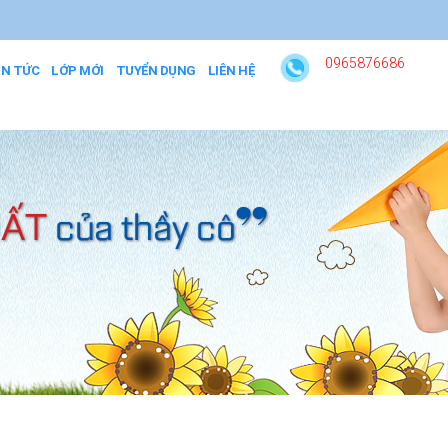
0965876686
IN TỨC
LỚP MỚI
TUYỂN DỤNG
LIÊN HỆ