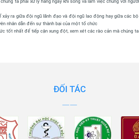
 chúng ta phải xử lý hàng ngày khi sống và làm việc chung với ngườ
ể xảy ra giữa đội ngũ lãnh đạo và đội ngũ lao động hay giữa các bộ
guyên nhân dẫn đến sự thành bại của một tổ chức
hức tốt nhất để tiếp cận xung đột, xem xét các rào cản mà chúng ta
ĐỐI TÁC