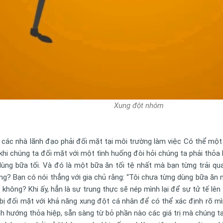
Xung đột nhóm
à các nhà lãnh đạo phải đối mặt tại môi trường làm việc Có thể một
hi chúng ta đối mặt với một tình huống đòi hỏi chúng ta phải thỏa hi
g bữa tối. Và đó là một bữa ăn tối tệ nhất mà bạn từng trải qua 
ông? Bạn có nói thẳng với gia chủ rằng: “Tôi chưa từng dùng bữa ăn
hông? Khi ấy, hẳn là sự trung thực sẽ nép mình lại để sự tử tế lên 
bị đối mặt với khả năng xung đột cá nhân để có thể xác định rõ mì
nh hướng thỏa hiệp, sẵn sàng từ bỏ phần nào các giá trị mà chúng 