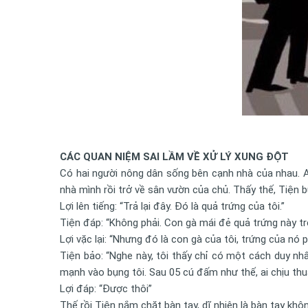
CÁC QUAN NIỆM SAI LẦM VỀ XỬ LÝ XUNG ĐỘT
Có hai người nông dân sống bên cạnh nhà của nhau. A
nhà mình rồi trở về sân vườn của chủ. Thấy thế, Tiện 
Lợi lên tiếng: “Trả lại đây. Đó là quả trứng của tôi.”
Tiện đáp: “Không phải. Con gà mái đẻ quả trứng này trê
Lợi vặc lại: “Nhưng đó là con gà của tôi, trứng của nó p
Tiện bảo: “Nghe này, tôi thấy chỉ có một cách duy nh
mạnh vào bụng tôi. Sau 05 cú đấm như thế, ai chịu thu
Lợi đáp: “Được thôi”
Thế rồi Tiện nắm chặt bàn tay, dĩ nhiên là bàn tay kh