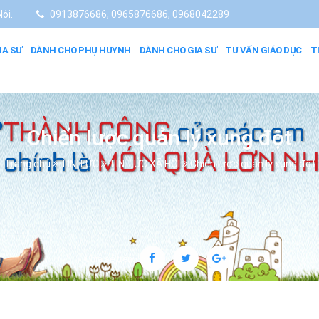
ội.
0913876686, 0965876686, 0968042289
IA SƯ
DÀNH CHO PHỤ HUYNH
DÀNH CHO GIA SƯ
TƯ VẤN GIÁO DỤC
T
Chiến lược quản lý xung đột
Trang chủ
TIN TỨC
TIN TỨC XÃ HỘI
Chiến lược quản lý xung đột
Chia sẻ trên: