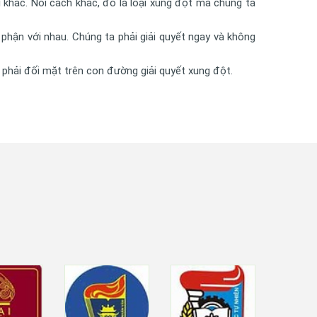
i khác. Nói cách khác, đó là loại xung đột mà chúng ta
 phận với nhau. Chúng ta phải giải quyết ngay và không
 phải đối mặt trên con đường giải quyết xung đột.