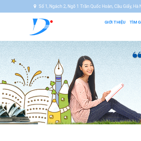
Số 1, Ngách 2, Ngõ 1 Trần Quốc Hoàn, Cầu Giấy, Hà N
GIỚI THIỆU
TÌM G