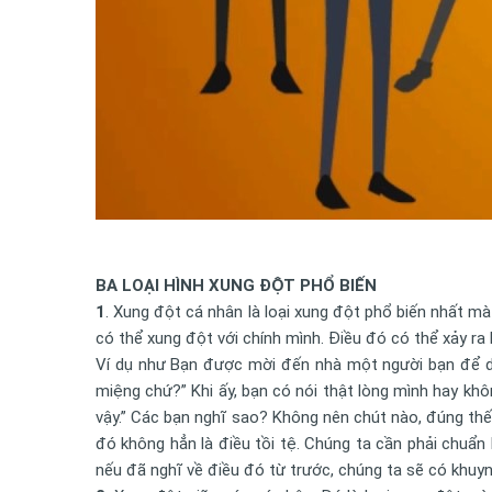
BA LOẠI HÌNH XUNG ĐỘT PHỔ BIẾN
1
. Xung đột cá nhân là loại xung đột phổ biến nhất m
có thể xung đột với chính mình. Điều đó có thể xảy ra k
Ví dụ như Bạn được mời đến nhà một người bạn để dùn
miệng chứ?” Khi ấy, bạn có nói thật lòng mình hay kh
vậy.” Các bạn nghĩ sao? Không nên chút nào, đúng thế k
đó không hẳn là điều tồi tệ. Chúng ta cần phải chuẩn 
nếu đã nghĩ về điều đó từ trước, chúng ta sẽ có khuy