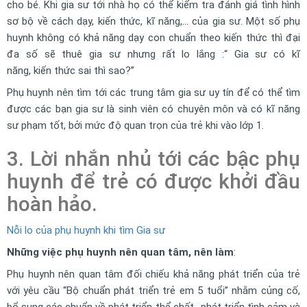
cho bé. Khi gia sư tới nhà họ có thể kiểm tra đánh giá tình hình
sơ bộ về cách dạy, kiến thức, kĩ năng,… của gia sư. Một số phụ
huynh không có khả năng dạy con chuẩn theo kiến thức thì đại
đa số sẽ thuê gia sư nhưng rất lo lắng :“ Gia sư có kĩ
năng, kiến thức sai thì sao?”
Phụ huynh nên tìm tới các trung tâm gia sư uy tín để có thể tìm
được các bạn gia sư là sinh viên có chuyên môn và có kĩ năng
sư phạm tốt, bởi mức độ quan trọn của trẻ khi vào lớp 1.
3. Lời nhắn nhủ tới các bậc phụ
huynh để trẻ có được khởi đầu
hoàn hảo.
Nỗi lo của phụ huynh khi tìm Gia sư
Những việc phụ huynh nên quan tâm, nên làm
:
Phụ huynh nên quan tâm đối chiếu khả năng phát triển của trẻ
với yêu cầu “Bộ chuẩn phát triển trẻ em 5 tuổi” nhằm củng cố,