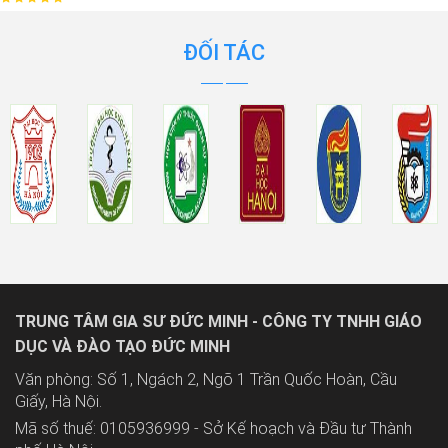
ĐỐI TÁC
TRUNG TÂM GIA SƯ ĐỨC MINH - CÔNG TY TNHH GIÁO
DỤC VÀ ĐÀO TẠO ĐỨC MINH
Văn phòng: Số 1, Ngách 2, Ngõ 1 Trần Quốc Hoàn, Cầu
Giấy, Hà Nội.
Mã số thuế: 0105936999 - Sở Kế hoạch và Đầu tư Thành