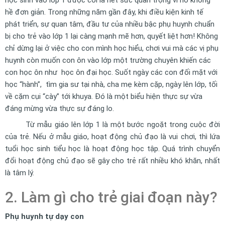
học sinh vào lớp 1 được coi là hết sức quan trọng vì nó không
hề đơn giản. Trong những năm gần đây, khi điều kiện kinh tế
phát triển, sự quan tâm, đầu tư của nhiều bậc phụ huynh chuẩn
bị cho trẻ vào lớp 1 lại càng mạnh mẽ hơn, quyết liệt hơn! Không
chỉ dừng lại ở việc cho con mình học hiểu, chơi vui mà các vị phụ
huynh còn muốn con ôn vào lớp một trường chuyên khiến các
con học ôn như học ôn đại học. Suốt ngày các con đối mặt với
học “hành”, tìm gia sư tại nhà, cha mẹ kèm cặp, ngày lên lớp, tối
về cặm cụi “cày” tới khuya. Đó là một biểu hiện thực sự vừa
đáng mừng vừa thực sự đáng lo.
Từ mẫu giáo lên lớp 1 là một bước ngoặt trong cuộc đời
của trẻ. Nếu ở mẫu giáo, hoạt động chủ đạo là vui chơi, thì lứa
tuổi học sinh tiểu học là hoạt động học tập. Quá trình chuyển
đổi hoạt động chủ đạo sẽ gây cho trẻ rất nhiều khó khăn, nhất
là tâm lý.
2. Làm gì cho trẻ giai đoạn này?
Phụ huynh tự dạy con