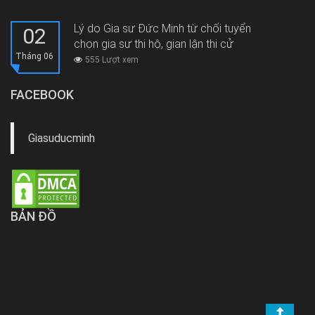
Lý do Gia sư Đức Minh từ chối tuyển
02
chọn gia sư thi hộ, gian lận thi cử
Tháng 06
555 Lượt xem
FACEBOOK
Giasuducminh
BẢN ĐỒ