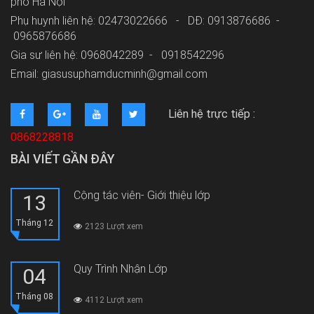
phố Hà Nội
Phụ huynh liên hệ: 02473022666 - DĐ: 0913876686 -
0965876686
Gia sư liên hệ: 0968042289 -
0918542296
Email: giasusuphamducminh@gmail.com
Liên hệ trực tiếp :
0868228818
BÀI VIẾT GẦN ĐÂY
Cộng tác viên- Giới thiệu lớp
13
Tháng 12
2123 Lượt xem
Quy Trình Nhận Lớp
04
Tháng 08
4112 Lượt xem