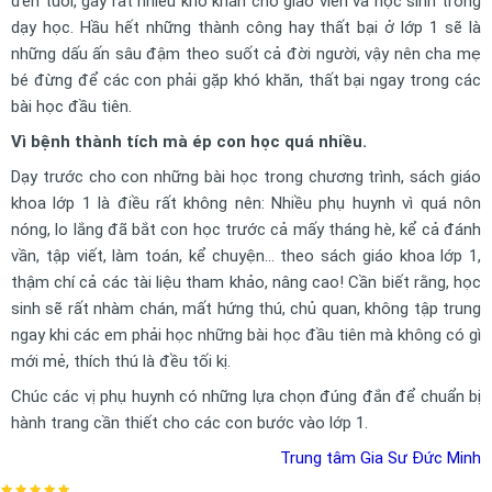
đến tuổi, gây rất nhiều khó khăn cho giáo viên và học sinh trong
dạy học. Hầu hết những thành công hay thất bại ở lớp 1 sẽ là
những dấu ấn sâu đậm theo suốt cả đời người, vậy nên cha mẹ
bé đừng để các con phải gặp khó khăn, thất bại ngay trong các
bài học đầu tiên.
Vì bệnh thành tích mà ép con học quá nhiều.
Dạy trước cho con những bài học trong chương trình, sách giáo
khoa lớp 1 là điều rất không nên: Nhiều phụ huynh vì quá nôn
nóng, lo lắng đã bắt con học trước cả mấy tháng hè, kể cả đánh
vần, tập viết, làm toán, kể chuyện… theo sách giáo khoa lớp 1,
thậm chí cả các tài liệu tham khảo, nâng cao! Cần biết rằng, học
sinh sẽ rất nhàm chán, mất hứng thú, chủ quan, không tập trung
ngay khi các em phải học những bài học đầu tiên mà không có gì
mới mẻ, thích thú là đều tối kị.
Chúc các vị phụ huynh có những lựa chọn đúng đắn để chuẩn bị
hành trang cần thiết cho các con bước vào lớp 1.
Trung tâm Gia Sư Đức Minh