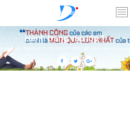
Hành trang vào lớp 1
Trang chủ
TÌM GIA SƯ
TÌM GIA SƯ THEO CẤP HỌC
Hành trang vào
lớp 1
Chia sẻ trên: