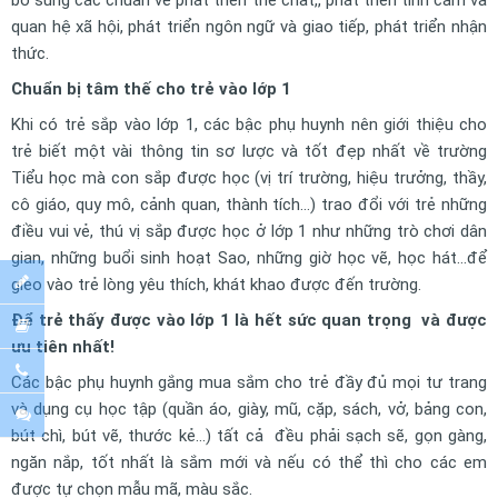
bổ sung các chuẩn về phát triển thể chất,, phát triển tình cảm và
quan hệ xã hội, phát triển ngôn ngữ và giao tiếp, phát triển nhận
thức.
Chuẩn bị tâm thế cho trẻ vào lớp 1
Khi có trẻ sắp vào lớp 1, các bậc phụ huynh nên giới thiệu cho
trẻ biết một vài thông tin sơ lược và tốt đẹp nhất về trường
Tiểu học mà con sắp được học (vị trí trường, hiệu trưởng, thầy,
cô giáo, quy mô, cảnh quan, thành tích…) trao đổi với trẻ những
điều vui vẻ, thú vị sắp được học ở lớp 1 như những trò chơi dân
gian, những buổi sinh hoạt Sao, những giờ học vẽ, học hát…để
gieo vào trẻ lòng yêu thích, khát khao được đến trường.
Để trẻ thấy được vào lớp 1 là hết sức quan trọng và được
ưu tiên nhất!
Các bậc phụ huynh gắng mua sắm cho trẻ đầy đủ mọi tư trang
và dụng cụ học tập (quần áo, giày, mũ, cặp, sách, vở, bảng con,
bút chì, bút vẽ, thước kẻ…) tất cả đều phải sạch sẽ, gọn gàng,
ngăn nắp, tốt nhất là sắm mới và nếu có thể thì cho các em
được tự chọn mẫu mã, màu sắc.