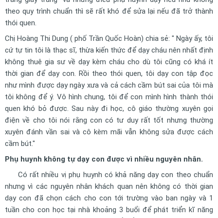
theo quy trình chuẩn thì sẽ rất khó để sửa lại nếu đã trở thành
thói quen.
Chị Hoàng Thi Dung ( phố Trần Quốc Hoàn) chia sẻ: " Ngày ấy, tôi
cứ tự tin tôi là thạc sĩ, thừa kiến thức để dạy cháu nên nhất định
không thuê gia sư về dạy kèm cháu cho dù tôi cũng có khá ít
thời gian để dạy con. Rồi theo thói quen, tôi dạy con tập đọc
như mình được dạy ngày xưa và cả cách cầm bút sai của tôi mà
tôi không để ý. Vô hình chung, tôi để con mình hình thành thói
quen khó bỏ được. Sau này đi học, cô giáo thường xuyên gọi
điện về cho tôi nói rằng con có tư duy rất tốt nhưng thường
xuyên đánh vần sai và cô kèm mãi vẫn không sửa được cách
cầm bút."
Phụ huynh không tự dạy con được vì nhiều nguyên nhân.
Có rất nhiều vị phụ huynh có khả năng dạy con theo chuẩn
nhưng vì các nguyên nhân khách quan nên không có thời gian
dạy con đã chọn cách cho con tới trường vào ban ngày và 1
tuần cho con học tại nhà khoảng 3 buổi để phát triển kĩ năng