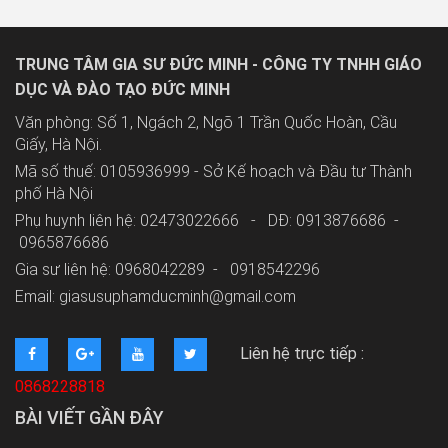
TRUNG TÂM GIA SƯ ĐỨC MINH - CÔNG TY TNHH GIÁO
DỤC VÀ ĐÀO TẠO ĐỨC MINH
Văn phòng: Số 1, Ngách 2, Ngõ 1 Trần Quốc Hoàn, Cầu
Giấy, Hà Nội.
Mã số thuế: 0105936999 - Sở Kế hoạch và Đầu tư Thành
phố Hà Nội
Phụ huynh liên hệ: 02473022666 - DĐ: 0913876686 -
0965876686
Gia sư liên hệ: 0968042289 -
0918542296
Email: giasusuphamducminh@gmail.com
Liên hệ trực tiếp :
0868228818
BÀI VIẾT GẦN ĐÂY