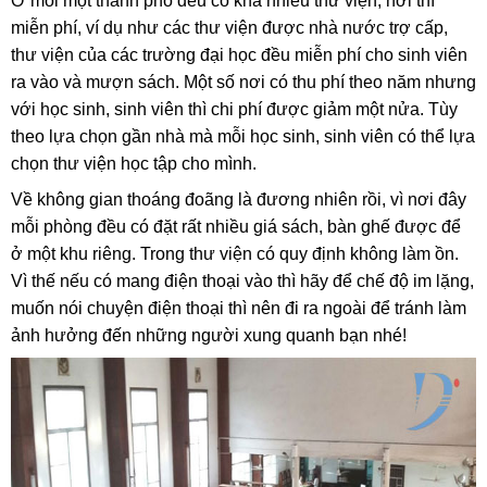
Ở mỗi một thành phố đều có khá nhiều thư viện, nơi thì
miễn phí, ví dụ như các thư viện được nhà nước trợ cấp,
thư viện của các trường đại học đều miễn phí cho sinh viên
ra vào và mượn sách. Một số nơi có thu phí theo năm nhưng
với học sinh, sinh viên thì chi phí được giảm một nửa. Tùy
theo lựa chọn gần nhà mà mỗi học sinh, sinh viên có thể lựa
chọn thư viện học tập cho mình.
Về không gian thoáng đoãng là đương nhiên rồi, vì nơi đây
mỗi phòng đều có đặt rất nhiều giá sách, bàn ghế được để
ở một khu riêng. Trong thư viện có quy định không làm ồn.
Vì thế nếu có mang điện thoại vào thì hãy để chế độ im lặng,
muốn nói chuyện điện thoại thì nên đi ra ngoài để tránh làm
ảnh hưởng đến những người xung quanh bạn nhé!