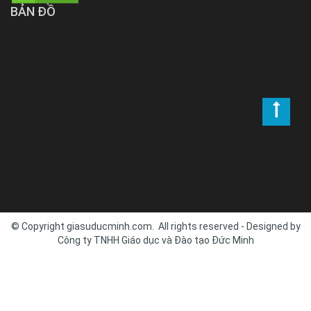
BẢN ĐỒ
© Copyright giasuducminh.com. All rights reserved - Designed by
Công ty TNHH Giáo dục và Đào tạo Đức Minh