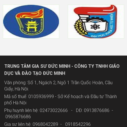
TRUNG TÂM GIA SƯ ĐỨC MINH - CÔNG TY TNHH GIÁO
DỤC VÀ ĐÀO TẠO ĐỨC MINH
Văn phòng: Số 1, Ngách 2, Ngõ 1 Trần Quốc Hoàn, Cầu
Giấy, Hà Nội.
Mã số thuế: 0105936999 - Sở Kế hoạch và Đầu tư Thành
phố Hà Nội
Phụ huynh liên hệ: 02473022666 - DĐ: 0913876686 -
0965876686
Gia sư liên hệ: 0968042289 -
0918542296