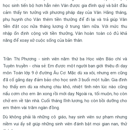
học sinh tiến bộ hơn hẳn nên Vân được gia đình quý và bắt đầu
cảm thấy tin tưởng với phương pháp dạy của Vân. Hằng tháng,
phụ huynh cho Vân thêm tiền thưởng để đi lại và trả giúp Vân
tiền đặt cọc nửa tháng lương ở trung tâm nữa. Với mức thu
nhập ổn định cộng với tiền thưởng, Vân hoàn toàn có đủ khả
năng để xoay xở cuộc sống của bản thân.
Trần Thị Phương - sinh viên năm thứ ba Học viện Báo chí và
Tuyên truyền - chia sẻ: Em được một người bạn giới thiệu đi dạy
môn Toán lớp 9 ở đường Âu Cơ. Mặc dù xa xôi, nhưng em cũng
đã cố gắng dạy đảm bảo cho học sinh 3 buổi một tuần. Gia đình
họ thấy em dù xa nhưng chịu khó, nhiệt tình nên lúc nào cũng
nấu cơm cho em ăn xong rồi mới dạy. Ngoài ra, tối muộn, họ còn
chở em về tận nhà. Cuối tháng lĩnh lương, họ còn bồi dưỡng cho
em thêm vài trăm ngàn đồng.
Dù không phải là những cô giáo, hay sinh viên sư phạm nhưng
niềm vui ấy sẽ giúp những sinh viên đánh bật mọi gian nan, thử