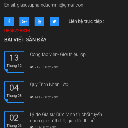
Email: giasusuphamducminh@gmail.com
Liên hệ trực tiếp :
0868228818
BÀI VIẾT GẦN ĐÂY
Cộng tác viên- Giới thiệu lớp
13
Tháng 12
2123 Lượt xem
Quy Trình Nhận Lớp
04
Tháng 08
4112 Lượt xem
Lý do Gia sư Đức Minh từ chối tuyển
02
chọn gia sư thi hộ, gian lận thi cử
Tháng 06
554 Lượt xem