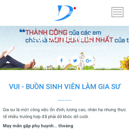
GIA SƯ NÊN BIẾT
Trang chủ
DÀNH CHO GIA SƯ
GIA SƯ NÊN BIẾT
Chia sẻ trên:
VUI - BUỒN SINH VIÊN LÀM GIA SƯ
Gia sư là một công việc ổn định, lương cao, nhàn hạ nhưng thực
tế nhiều trường hợp đã phải dở khóc dở cười.
May mắn gặp phụ huynh... thoáng