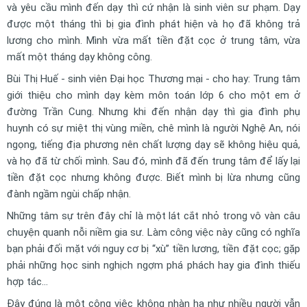
và yêu cầu mình đến dạy thì cứ nhận là sinh viên sư phạm. Dạy
được một tháng thì bị gia đình phát hiện và họ đã không trả
lương cho mình. Mình vừa mất tiền đặt cọc ở trung tâm, vừa
mất một tháng dạy không công.
Bùi Thị Huế - sinh viên Đại học Thương mại - cho hay: Trung tâm
giới thiệu cho mình dạy kèm môn toán lớp 6 cho một em ở
đường Trần Cung. Nhưng khi đến nhận dạy thì gia đình phụ
huynh có sự miệt thị vùng miền, chê mình là người Nghệ An, nói
ngọng, tiếng địa phương nên chất lượng dạy sẽ không hiệu quả,
và họ đã từ chối mình. Sau đó, mình đã đến trung tâm để lấy lại
tiền đặt cọc nhưng không được. Biết mình bị lừa nhưng cũng
đành ngầm ngùi chấp nhận.
Những tâm sự trên đây chỉ là một lát cắt nhỏ trong vô vàn câu
chuyện quanh nỗi niềm gia sư. Làm công việc này cũng có nghĩa
bạn phải đối mặt với nguy cơ bị “xù” tiền lương, tiền đặt cọc; gặp
phải những học sinh nghịch ngợm phá phách hay gia đình thiếu
hợp tác…
Đây đúng là một công việc không nhàn hạ như nhiều người vẫn