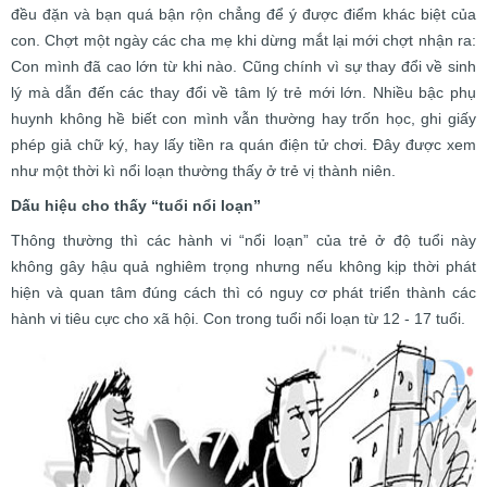
đều đặn và bạn quá bận rộn chẳng để ý được điểm khác biệt của
con. Chợt một ngày các cha mẹ khi dừng mắt lại mới chợt nhận ra:
Con mình đã cao lớn từ khi nào. Cũng chính vì sự thay đổi về sinh
lý mà dẫn đến các thay đổi về tâm lý trẻ mới lớn. Nhiều bậc phụ
huynh không hề biết con mình vẫn thường hay trốn học, ghi giấy
phép giả chữ ký, hay lấy tiền ra quán điện tử chơi. Đây được xem
như một thời kì nổi loạn thường thấy ở trẻ vị thành niên.
Dấu hiệu cho thấy “tuổi nổi loạn”
Thông thường thì các hành vi “nổi loạn” của trẻ ở độ tuổi này
không gây hậu quả nghiêm trọng nhưng nếu không kịp thời phát
hiện và quan tâm đúng cách thì có nguy cơ phát triển thành các
hành vi tiêu cực cho xã hội. Con trong tuổi nổi loạn từ 12 - 17 tuổi.