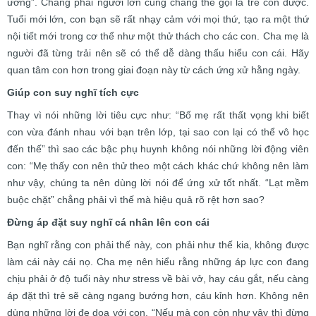
ương”. Chẳng phải người lớn cũng chẳng thể gọi là trẻ con được.
Tuổi mới lớn, con bạn sẽ rất nhạy cảm với mọi thứ, tạo ra một thứ
nội tiết mới trong cơ thể như một thử thách cho các con. Cha mẹ là
người đã từng trải nên sẽ có thể dễ dàng thấu hiểu con cái. Hãy
quan tâm con hơn trong giai đoạn này từ cách ứng xử hằng ngày.
Giúp con suy nghĩ tích cực
Thay vì nói những lời tiêu cực như: “Bố mẹ rất thất vọng khi biết
con vừa đánh nhau với bạn trên lớp, tại sao con lại có thể vô học
đến thế” thì sao các bậc phụ huynh không nói những lời động viên
con: “Mẹ thấy con nên thử theo một cách khác chứ không nên làm
như vậy, chúng ta nên dùng lời nói để ứng xử tốt nhất. “Lạt mềm
buộc chặt” chẳng phải vì thế mà hiệu quả rõ rệt hơn sao?
Đừng áp đặt suy nghĩ cá nhân lên con cái
Bạn nghĩ rằng con phải thế này, con phải như thế kia, không được
làm cái này cái nọ. Cha mẹ nên hiểu rằng những áp lực con đang
chịu phải ở độ tuổi này như stress về bài vở, hay cáu gắt, nếu càng
áp đặt thì trẻ sẽ càng ngang bướng hơn, cáu kỉnh hơn. Không nên
dùng những lời đe dọa với con. “Nếu mà con còn như vậy thì đừng