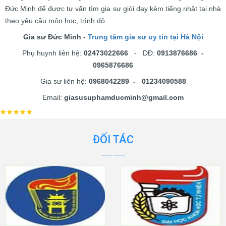
Đức Minh để được tư vấn tìm gia sư giỏi dạy kèm tiếng nhật tại nhà
theo yêu cầu môn học, trình độ.
Gia sư Đức Minh -
Trung tâm gia sư uy tín tại Hà Nội
Phụ huynh liên hệ:
02473022666
- DĐ:
0913876686 -
0965876686
Gia sư liên hệ:
0968042289 - 01234090588
Email:
giasusuphamducminh@gmail.com
ĐỐI TÁC