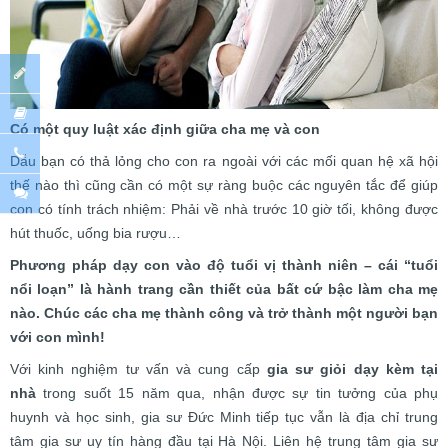
Có một quy luật xác định giữa cha mẹ và con
Dẫu bạn có thả lỏng cho con ra ngoài với các mối quan hệ xã hội
thế nào thì cũng cần có một sự ràng buộc các nguyên tắc để giúp
con có tính trách nhiệm: Phải về nhà trước 10 giờ tối, không được
hút thuốc, uống bia rượu…
Phương pháp dạy con vào độ tuổi vị thành niên – cái “tuổi
nổi loạn” là hành trang cần thiết của bất cứ bậc làm cha mẹ
nào. Chúc các cha mẹ thành công và trở thành một người bạn
với con mình!
Với kinh nghiệm tư vấn và cung cấp
gia sư giỏi dạy kèm tại
nhà
trong suốt 15 năm qua, nhận được sự tin tưởng của phụ
huynh và học sinh, gia sư Đức Minh tiếp tục vẫn là địa chỉ trung
tâm gia sư uy tín hàng đầu tại Hà Nội. Liên hệ trung tâm gia sư