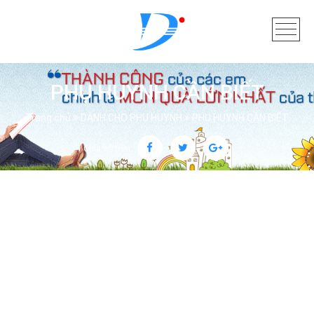
PHỤ HUYNH CẦN BIẾT
Trang chủ
DÀNH CHO PHỤ HUYNH
PHỤ HUYNH CẦN BIẾT
Chia sẻ trên: