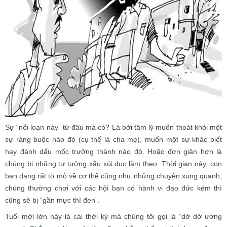
Sự “nổi loạn này” từ đâu mà có? Là bởi tâm lý muốn thoát khỏi một
sự ràng buộc nào đó (cụ thể là cha mẹ), muốn một sự khác biết
hay đánh dấu mốc trưởng thành nào đó. Hoặc đơn giản hơn là
chúng bị những tư tưởng xấu xúi dục làm theo. Thời gian này, con
bạn đang rất tò mò về cơ thể cũng như những chuyện xung quanh,
chúng thường chơi với các hội bạn có hành vi đạo đức kém thì
cũng sẽ bị “gần mực thì đen”.
Tuổi mới lớn này là cái thời kỳ mà chúng tôi gọi là “dở dở ương