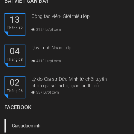
BÀI VIẾT GẦN ĐÂY
Cộng tác viên- Giới thiệu lớp
13
Tháng 12
2124 Lượt xem
Quy Trình Nhận Lớp
04
Tháng 08
4113 Lượt xem
Lý do Gia sư Đức Minh từ chối tuyển
02
chọn gia sư thi hộ, gian lận thi cử
Tháng 06
557 Lượt xem
FACEBOOK
Giasuducminh