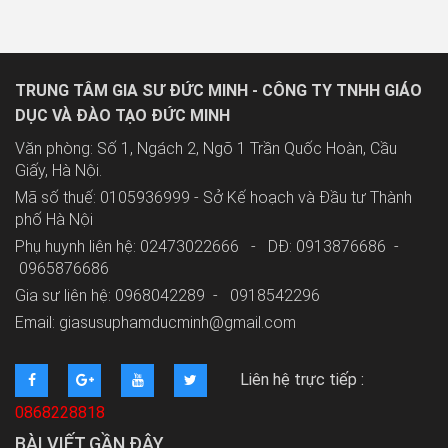
TRUNG TÂM GIA SƯ ĐỨC MINH - CÔNG TY TNHH GIÁO
DỤC VÀ ĐÀO TẠO ĐỨC MINH
Văn phòng: Số 1, Ngách 2, Ngõ 1 Trần Quốc Hoàn, Cầu
Giấy, Hà Nội.
Mã số thuế: 0105936999 - Sở Kế hoạch và Đầu tư Thành
phố Hà Nội
Phụ huynh liên hệ: 02473022666 - DĐ: 0913876686 -
0965876686
Gia sư liên hệ: 0968042289 -
0918542296
Email: giasusuphamducminh@gmail.com
Liên hệ trực tiếp :
0868228818
BÀI VIẾT GẦN ĐÂY