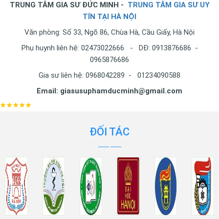
TRUNG TÂM GIA SƯ ĐỨC MINH -
TRUNG TÂM GIA SƯ UY
TÍN TẠI HÀ NỘI
Văn phòng: Số 33, Ngõ 86, Chùa Hà, Cầu Giấy, Hà Nội
Phụ huynh liên hệ: 02473022666 - DĐ: 0913876686 -
0965876686
Gia sư liên hệ: 0968042289 - 01234090588
Email: giasusuphamducminh@gmail.com
ĐỐI TÁC