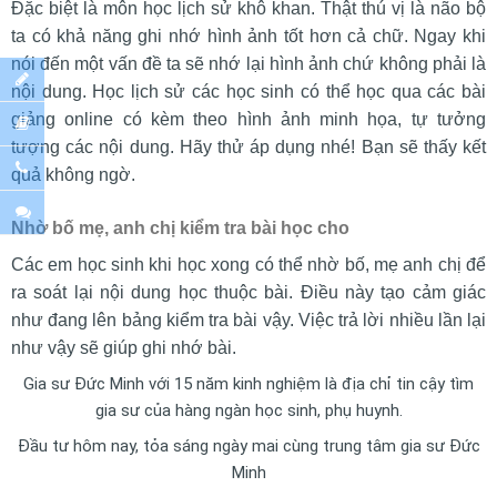
Đặc biệt là môn học lịch sử khô khan. Thật thú vị là não bộ
ta có khả năng ghi nhớ hình ảnh tốt hơn cả chữ. Ngay khi
nói đến một vấn đề ta sẽ nhớ lại hình ảnh chứ không phải là
nội dung. Học lịch sử các học sinh có thể học qua các bài
giảng online có kèm theo hình ảnh minh họa, tự tưởng
tượng các nội dung. Hãy thử áp dụng nhé! Bạn sẽ thấy kết
quả không ngờ.
Nhờ bố mẹ, anh chị kiểm tra bài học cho
Các em học sinh khi học xong có thể nhờ bố, mẹ anh chị để
ra soát lại nội dung học thuộc bài. Điều này tạo cảm giác
như đang lên bảng kiểm tra bài vậy. Việc trả lời nhiều lần lại
như vậy sẽ giúp ghi nhớ bài.
Gia sư Đức Minh với 15 năm kinh nghiệm là địa chỉ tin cậy tìm
gia sư của hàng ngàn học sinh, phụ huynh.
Đầu tư hôm nay, tỏa sáng ngày mai cùng trung tâm gia sư Đức
Minh