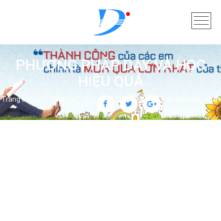
PHƯƠNG PHÁP DẠY VÀ HỌC
HIỆU QUẢ
Trang chủ
TƯ VẤN GIÁO DỤC
PHƯƠNG PHÁP DẠY VÀ HỌC HIỆU QUẢ
Chia sẻ trên: