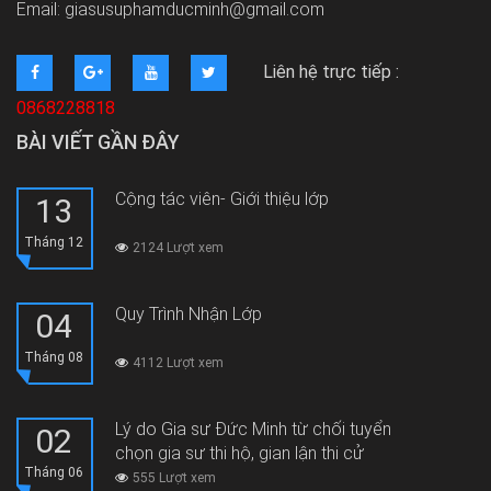
Email: giasusuphamducminh@gmail.com
Liên hệ trực tiếp :
0868228818
BÀI VIẾT GẦN ĐÂY
Cộng tác viên- Giới thiệu lớp
13
Tháng 12
2124 Lượt xem
Quy Trình Nhận Lớp
04
Tháng 08
4112 Lượt xem
Lý do Gia sư Đức Minh từ chối tuyển
02
chọn gia sư thi hộ, gian lận thi cử
Tháng 06
555 Lượt xem