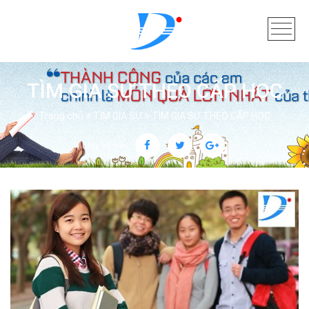
TÌM GIA SƯ THEO CẤP HỌC
Trang chủ
TÌM GIA SƯ
TÌM GIA SƯ THEO CẤP HỌC
Chia sẻ trên: