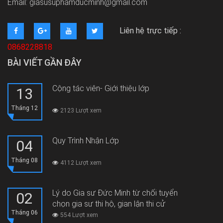
Email: giasusuphamducminh@gmail.com
Liên hệ trực tiếp :
0868228818
BÀI VIẾT GẦN ĐÂY
Cộng tác viên- Giới thiệu lớp
13
Tháng 12
2123 Lượt xem
Quy Trình Nhận Lớp
04
Tháng 08
4112 Lượt xem
Lý do Gia sư Đức Minh từ chối tuyển
02
chọn gia sư thi hộ, gian lận thi cử
Tháng 06
554 Lượt xem