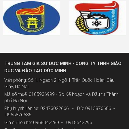
TRUNG TÂM GIA SƯ ĐỨC MINH - CÔNG TY TNHH GIÁO
DỤC VÀ ĐÀO TẠO ĐỨC MINH
Văn phòng: Số 1, Ngách 2, Ngõ 1 Trần Quốc Hoàn, Cầu
Giấy, Hà Nội.
Mã số thuế: 0105936999 - Sở Kế hoạch và Đầu tư Thành
phố Hà Nội
Phụ huynh liên hệ: 02473022666 - DĐ: 0913876686 -
0965876686
Gia sư liên hệ: 0968042289 -
0918542296