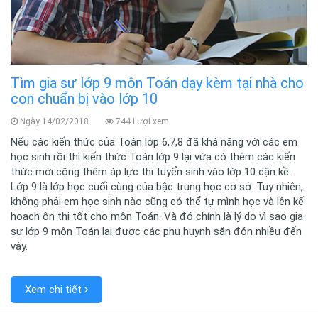
Tìm gia sư lớp 9 môn Toán dạy kèm tại nhà cho
con chuẩn bị vào lớp 10
Ngày 14/02/2018
744 Lượi xem
Nếu các kiến thức của Toán lớp 6,7,8 đã khá nặng với các em
học sinh rồi thì kiến thức Toán lớp 9 lại vừa có thêm các kiến
thức mới cộng thêm áp lực thi tuyển sinh vào lớp 10 cận kề.
Lớp 9 là lớp học cuối cùng của bậc trung học cơ sở. Tuy nhiên,
không phải em học sinh nào cũng có thể tự mình học và lên kế
hoạch ôn thi tốt cho môn Toán. Và đó chính là lý do vì sao gia
sư lớp 9 môn Toán lại được các phụ huynh săn đón nhiều đến
vậy.
Xem chi tiết