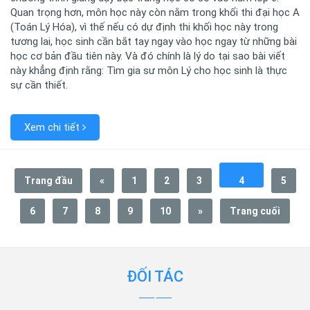
Quan trọng hơn, môn học này còn nằm trong khối thi đại học A
(Toán Lý Hóa), vì thế nếu có dự định thi khối học này trong
tương lai, học sinh cần bắt tay ngay vào học ngay từ những bài
học cơ bản đầu tiên này. Và đó chính là lý do tại sao bài viết
này khẳng định rằng: Tìm gia sư môn Lý cho học sinh là thực
sự cần thiết.
Xem chi tiết
Trang đầu
«
1
2
3
4
5
6
7
8
9
10
»
Trang cuối
ĐỐI TÁC