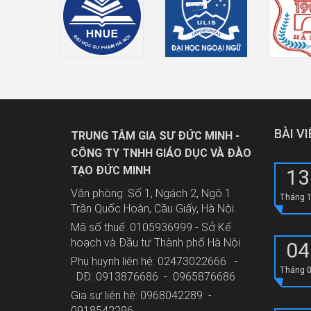
BÀI V
TRUNG TÂM GIA SƯ ĐỨC MINH -
CÔNG TY TNHH GIÁO DỤC VÀ ĐÀO
TẠO ĐỨC MINH
13
Văn phòng: Số 1, Ngách 2, Ngõ 1
Tháng 
Trần Quốc Hoàn, Cầu Giấy, Hà Nội.
Mã số thuế: 0105936999 - Sở Kế
hoạch và Đầu tư Thành phố Hà Nội
04
Phụ huynh liên hệ: 02473022666 -
Tháng 
DĐ: 0913876686 - 0965876686
Gia sư liên hệ: 0968042289 -
0918542296