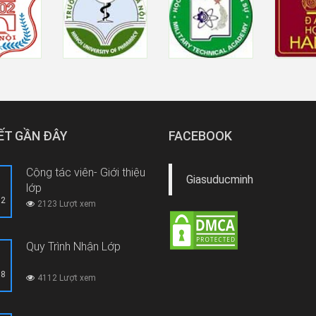
IẾT GẦN ĐÂY
FACEBOOK
Cộng tác viên- Giới thiệu
Giasuducminh
lớp
12
2123 Lượt xem
Quy Trình Nhận Lớp
08
4112 Lượt xem