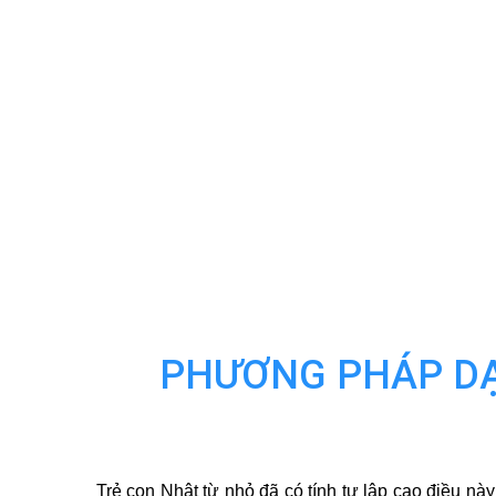
PHƯƠNG PHÁP DẠY
Trẻ con Nhật từ nhỏ đã có tính tự lập cao điều nà