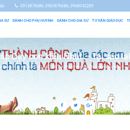
ội.
0913876686, 0965876686, 0968042289
IA SƯ
DÀNH CHO PHỤ HUYNH
DÀNH CHO GIA SƯ
TƯ VẤN GIÁO DỤC
T
p Dạy con kiểu Nhật – Tại sao lạ
N GIÁO DỤC
GIÁO DỤC ĐẶC BIỆT
Phương pháp Dạy con kiểu Nhật – Tạ
Chia sẻ trên: