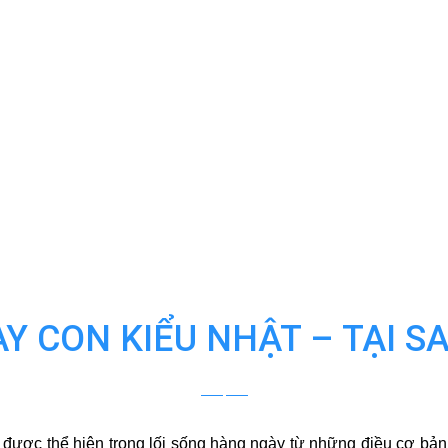
 CON KIỂU NHẬT – TẠI S
y được thể hiện trong lối sống hàng ngày từ những điều cơ bản 