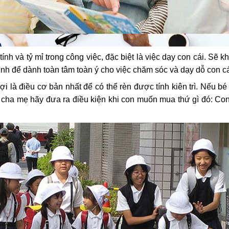
nh và tỷ mỉ trong công việc, đặc biệt là việc dạy con cái. Sẽ k
ình để dành toàn tâm toàn ý cho việc chăm sóc và dạy dỗ con cá
đợi là điều cơ bản nhất để có thể rèn được tính kiên trì. Nếu
cha mẹ hãy đưa ra điều kiện khi con muốn mua thứ gì đó: Con 