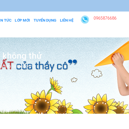
0965876686
IN TỨC
LỚP MỚI
TUYỂN DỤNG
LIÊN HỆ
i không thử
i sao lại không thử