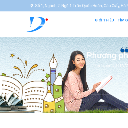
Số 1, Ngách 2, Ngõ 1 Trần Quốc Hoàn, Cầu Giấy, Hà N
GIỚI THIỆU
TÌM G
Phương phá
Trang chủ
TƯ VẤ