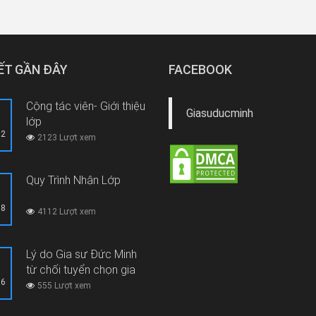
IẾT GẦN ĐÂY
FACEBOOK
Cộng tác viên- Giới thiệu
Giasuducminh
lớp
12
2123 Lượt xem
Quy Trình Nhận Lớp
08
4112 Lượt xem
Lý do Gia sư Đức Minh
từ chối tuyển chọn gia
06
sư thi hộ, gian lận thi cử
555 Lượt xem