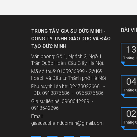
BÀI V
TRUNG TÂM GIA SƯ ĐỨC MINH -
CÔNG TY TNHH GIÁO DỤC VÀ ĐÀO
TẠO ĐỨC MINH
13
Văn phòng: Số 1, Ngách 2, Ngõ 1
Tháng 
Trần Quốc Hoàn, Cầu Giấy, Hà Nội.
Mã số thuế: 0105936999 - Sở Kế
hoạch và Đầu tư Thành phố Hà Nội
04
Phụ huynh liên hệ: 02473022666 -
Tháng 
DĐ: 0913876686 - 0965876686
Gia sư liên hệ: 0968042289 -
0918542296
02
Email:
giasusuphamducminh@gmail.com
Tháng 