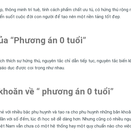
, thông minh trí tuệ, tính cách phẩm chất ưu tú, có hứng thú rộng 
triển suốt cuộc đời con người để tạo nên một nền tảng tốt đẹp.
ủa “Phương án 0 tuổi”
ích thích sự hứng thú, nguyên tắc chỉ dẫn tiếp tục, nguyên tắc biến
giáo dục được coi trọng như nhau.
hoăn về “ phương án 0 tuổi”
mẻ với nhiều bậc phụ huynh và tạo ra cho phụ huynh những băn khoă
n dần với số đếm, lúc đi học sẽ dễ dàng hơn. Nhưng cũng có nhiều ng
 Việt Nam vẫn chưa có một hệ thống hay một quy chuẩn nào cho việc 