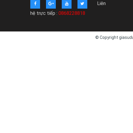
Liên
hệ trực tiếp :
0868228818
© Copyright giasudu