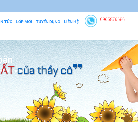
0965876686
IN TỨC
LỚP MỚI
TUYỂN DỤNG
LIÊN HỆ
oăn
nh băn khoăn