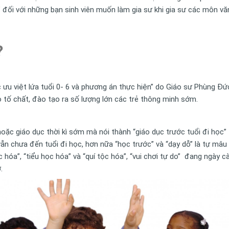
đối với những bạn sinh viên muốn làm gia sư khi gia sư các môn vă
?
ục ưu việt lứa tuổi 0- 6 và phương án thực hiện” do Giáo sư Phùng 
o tố chất, đào tạo ra số lượng lớn các trẻ thông minh sớm.
hoặc giáo dục thời kì sớm mà nói thành “giáo dục trước tuổi đi học”
ẻ vẫn chưa đến tuổi đi học, hơn nữa “học trước” và “dạy dỗ” là tự mâ
hóa”, “tiểu học hóa” và “quí tộc hóa”, “vui chơi tự do” đang ngày c
.