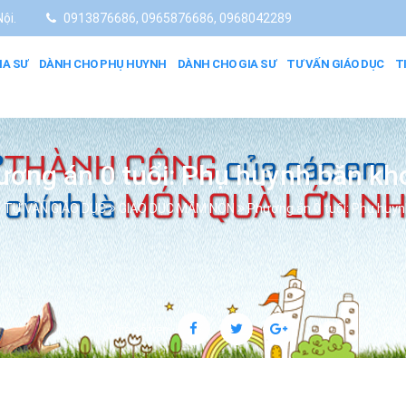
ội.
0913876686, 0965876686, 0968042289
IA SƯ
DÀNH CHO PHỤ HUYNH
DÀNH CHO GIA SƯ
TƯ VẤN GIÁO DỤC
T
ương án 0 tuổi: Phụ huynh băn kh
TƯ VẤN GIÁO DỤC
GIÁO DỤC MẦM NON
Phương án 0 tuổi: Phụ huy
Chia sẻ trên: