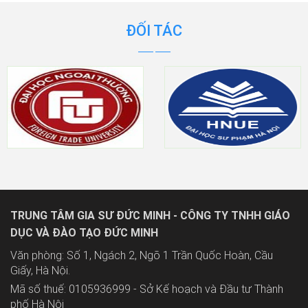
ĐỐI TÁC
TRUNG TÂM GIA SƯ ĐỨC MINH - CÔNG TY TNHH GIÁO
DỤC VÀ ĐÀO TẠO ĐỨC MINH
Văn phòng: Số 1, Ngách 2, Ngõ 1 Trần Quốc Hoàn, Cầu
Giấy, Hà Nội.
Mã số thuế: 0105936999 - Sở Kế hoạch và Đầu tư Thành
phố Hà Nội