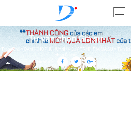
Tư vấn chọn Gia sư
Trang chủ
DÀNH CHO PHỤ HUYNH
QUY TRÌNH TÌM GIA SƯ
Tư vấn
chọn Gia sư
Chia sẻ trên: