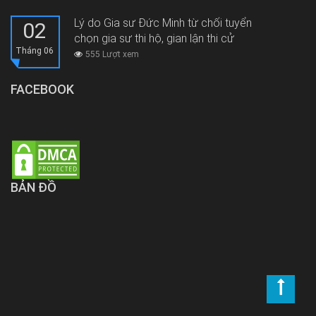
Lý do Gia sư Đức Minh từ chối tuyển
02
chọn gia sư thi hộ, gian lận thi cử
Tháng 06
555 Lượt xem
FACEBOOK
BẢN ĐỒ