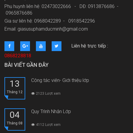
Phụ huynh liên hệ: 02473022666 - DĐ: 0913876686 -
0965876686
Gia sư liên hệ: 0968042289 -
0918542296
Email: giasusuphamducminh@gmail.com
Liên hệ trực tiếp :
0868228818
BÀI VIẾT GẦN ĐÂY
Cộng tác viên- Giới thiệu lớp
13
Tháng 12
2123 Lượt xem
Quy Trình Nhận Lớp
04
Tháng 08
4112 Lượt xem