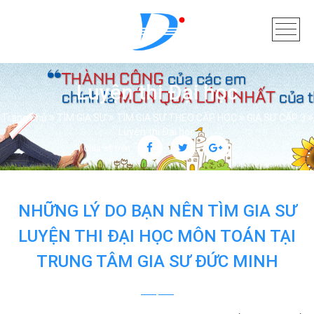
Luyện thi Đại học
Trang chủ
TÌM GIA SƯ
TÌM GIA SƯ THEO CẤP HỌC
GIA SƯ CẤP 3
Luyện thi Đại học
Chia sẻ trên:
NHỮNG LÝ DO BẠN NÊN TÌM GIA SƯ
LUYỆN THI ĐẠI HỌC MÔN TOÁN TẠI
TRUNG TÂM GIA SƯ ĐỨC MINH