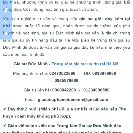
lũy thừa, phương trình vô tỷ, giải hệ phương trình, dùng giải bất
đẳng thức Côsi, dùng máy tính giải toán tích phân.
Với kinh nghiệm tư vấn và cung cấp
gia sư giỏi dạy kèm tại
nhà
trong suốt 15 năm qua, nhận được sự tin tưởng của phụ
huynh và học sinh, gia sư Đức Minh tiếp tục vẫn là địa chỉ trung
tâm gia sư uy tín hàng đầu tại Hà Nội. Liên hệ trung tâm gia sư
Đức Minh để được tư vấn tìm gia sư giỏi dạy kèm tại nhà theo yêu
cầu môn học, trình độ.
Gia sư Đức Minh -
Trung tâm gia sư uy tín tại Hà Nội
Phụ huynh liên hệ:
02473022666
- DĐ:
0913876686 -
0965876686
Gia sư liên hệ:
0968042289 - 01234090588
Email:
giasusuphamducminh@gmail.com
✔ Dạy thử 2 buổi (Miễn phí đổi gia sư bất kì lúc nào nếu Phụ
huynh cảm thấy không phù hợp).
✔ Giáo viên/sinh viên của Trung tâm Gia sư Đức Minh đều
qua khâu sàng lọc, phỏng vấn và có sơ yếu lý lịch rõ ràng.