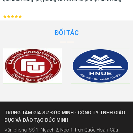
ĐỐI TÁC
TRUNG TÂM GIA SƯ ĐỨC MINH - CÔNG TY TNHH GIÁO
DỤC VÀ ĐÀO TẠO ĐỨC MINH
Văn phòng: Số 1, Ngách 2, Ngõ 1 Trần Quốc Hoàn, Cầu