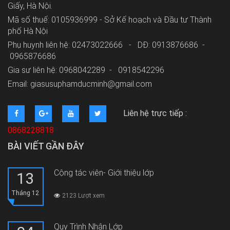
Giấy, Hà Nội.
Mã số thuế: 0105936999 - Sở Kế hoạch và Đầu tư Thành
phố Hà Nội
Phụ huynh liên hệ: 02473022666 - DĐ: 0913876686 -
0965876686
Gia sư liên hệ: 0968042289 -
0918542296
Email: giasusuphamducminh@gmail.com
Liên hệ trực tiếp :
0868228818
BÀI VIẾT GẦN ĐÂY
Cộng tác viên- Giới thiệu lớp
13
Tháng 12
2123 Lượt xem
Quy Trình Nhận Lớp