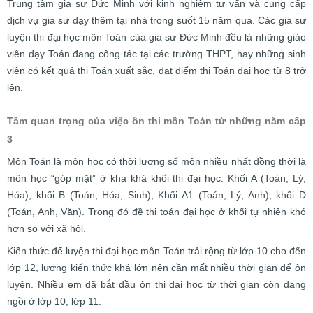
Trung tâm gia sư Đức Minh với kinh nghiệm tư vấn và cung cấp
dịch vụ gia sư dạy thêm tại nhà trong suốt 15 năm qua. Các gia sư
luyện thi đại học môn Toán của gia sư Đức Minh đều là những giáo
viên dạy Toán đang công tác tại các trường THPT, hay những sinh
viên có kết quả thi Toán xuất sắc, đạt điểm thi Toán đại học từ 8 trở
lên.
Tầm quan trọng của việc ôn thi môn Toán từ những năm cấp
3
Môn Toán là môn học có thời lượng số môn nhiều nhất đồng thời là
môn học “góp mặt” ở kha khá khối thi đại học: Khối A (Toán, Lý,
Hóa), khối B (Toán, Hóa, Sinh), Khối A1 (Toán, Lý, Anh), khối D
(Toán, Anh, Văn). Trong đó đề thi toán đại học ở khối tự nhiên khó
hơn so với xã hội.
Kiến thức để luyện thi đại học môn Toán trải rộng từ lớp 10 cho đến
lớp 12, lượng kiến thức khá lớn nên cần mất nhiều thời gian để ôn
luyện. Nhiều em đã bắt đầu ôn thi đại học từ thời gian còn đang
ngồi ở lớp 10, lớp 11.