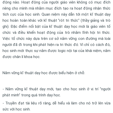
động nào. Hoạt động của người giáo viên không có mục đích
riêng cho mình mà nhằm mục đích tạo ra hoạt động nhận thức
tích cực của học sinh. Quan niệm này dẫn tới một kĩ thuật dạy
học hoàn toàn khác với kĩ thuật "rót tri thức" (thầy giảng và trò
ghi). Đặc điểm nổi bật của kĩ thuật dạy học mới là giáo viên tổ
chức và điều khiển hoạt động của trò nhằm lĩnh hội tri thức.
Việc tổ chức này dựa trên cơ sở nắm vững con đường mà loài
người đã đi trong khi phát hiện ra tri thức đó. Vì chỉ có cách đó,
học sinh mới thực sự nắm được logic nội tại của khái niệm, nắm
được chân lí khoa học.
Nắm vững kĩ thuật dạy học được biểu hiện ở chỗ:
- Nắm vững kĩ thuật dạy mới, tạo cho học sinh ở vị trí "người
phát minh" trong quá trình dạy học.
- Truyền đạt tài liệu rõ ràng, dễ hiểu và làm cho nó trở lên vừa
sức với học sinh.