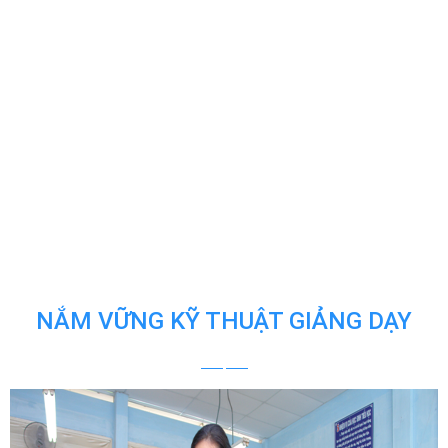
NẮM VỮNG KỸ THUẬT GIẢNG DẠY