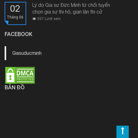
Lý do Gia sư Đức Minh từ chối tuyển
02
chọn gia sư thi hộ, gian lận thi cử
Tháng 06
557 Lượt xem
FACEBOOK
Giasuducminh
BẢN ĐỒ