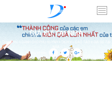
GIA SƯ TẠI NHÀ
Trang chủ
DÀNH CHO PHỤ HUYNH
DỊCH VỤ ĐÀO TẠO
GIA SƯ TẠI
NHÀ
Chia sẻ trên: