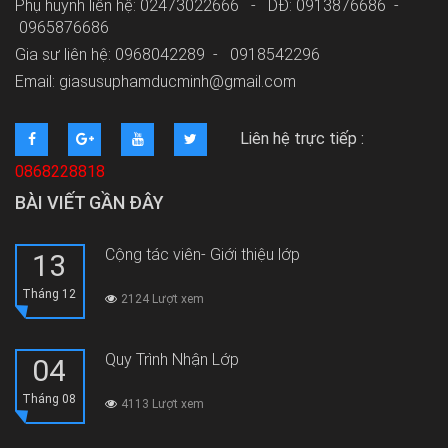
Phụ huynh liên hệ: 02473022666 - DĐ: 0913876686 -
0965876686
Gia sư liên hệ: 0968042289 -
0918542296
Email: giasusuphamducminh@gmail.com
Liên hệ trực tiếp :
0868228818
BÀI VIẾT GẦN ĐÂY
Cộng tác viên- Giới thiệu lớp
13
Tháng 12
2124 Lượt xem
Quy Trình Nhận Lớp
04
Tháng 08
4113 Lượt xem