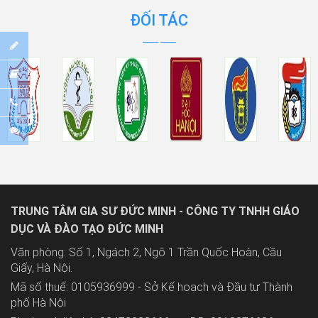
ĐỐI TÁC
TRUNG TÂM GIA SƯ ĐỨC MINH - CÔNG TY TNHH GIÁO
DỤC VÀ ĐÀO TẠO ĐỨC MINH
Văn phòng: Số 1, Ngách 2, Ngõ 1 Trần Quốc Hoàn, Cầu
Giấy, Hà Nội.
Mã số thuế: 0105936999 - Sở Kế hoạch và Đầu tư Thành
phố Hà Nội