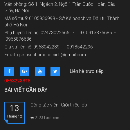
Văn phòng: Số 1, Ngách 2, Ngõ 1 Trần Quốc Hoàn, Cầu
Giấy, Hà Nội.
Mã số thuế: 0105936999 - Sở Kế hoạch và Đầu tư Thành
phố Hà Nội
Phụ huynh liên hệ: 02473022666 - DĐ: 0913876686 -
0965876686
Gia sư liên hệ: 0968042289 -
0918542296
Email: giasusuphamducminh@gmail.com
Liên hệ trực tiếp :
0868228818
BÀI VIẾT GẦN ĐÂY
Cộng tác viên- Giới thiệu lớp
13
Tháng 12
2123 Lượt xem