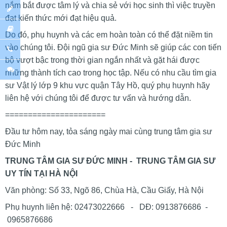
nắm bắt được tâm lý và chia sẻ với học sinh thì việc truyền
đạt kiến thức mới đạt hiệu quả.
Do đó, phụ huynh và các em hoàn toàn có thể đặt niềm tin
vào chúng tôi. Đội ngũ gia sư Đức Minh sẽ giúp các con tiến
bộ vượt bậc trong thời gian ngắn nhất và gặt hái được
những thành tích cao trong học tập. Nếu có nhu cầu tìm gia
sư Vật lý lớp 9 khu vực quận Tây Hồ, quý phụ huynh hãy
liên hệ với chúng tôi để được tư vấn và hướng dẫn.
======================
Đầu tư hôm nay, tỏa sáng ngày mai cùng trung tâm gia sư
Đức Minh
TRUNG TÂM GIA SƯ ĐỨC MINH - TRUNG TÂM GIA SƯ
UY TÍN TẠI HÀ NỘI
Văn phòng: Số 33, Ngõ 86, Chùa Hà, Cầu Giấy, Hà Nội
Phụ huynh liên hệ: 02473022666 - DĐ: 0913876686 -
0965876686