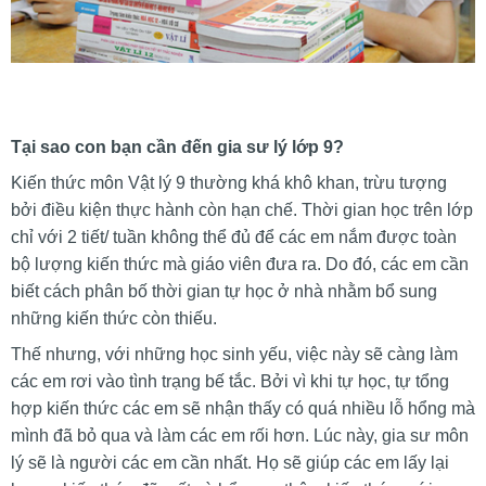
Tại sao con bạn cần đến gia sư lý lớp 9?
Kiến thức môn Vật lý 9 thường khá khô khan, trừu tượng
bởi điều kiện thực hành còn hạn chế. Thời gian học trên lớp
chỉ với 2 tiết/ tuần không thể đủ để các em nắm được toàn
bộ lượng kiến thức mà giáo viên đưa ra. Do đó, các em cần
biết cách phân bố thời gian tự học ở nhà nhằm bổ sung
những kiến thức còn thiếu.
Thế nhưng, với những học sinh yếu, việc này sẽ càng làm
các em rơi vào tình trạng bế tắc. Bởi vì khi tự học, tự tổng
hợp kiến thức các em sẽ nhận thấy có quá nhiều lỗ hổng mà
mình đã bỏ qua và làm các em rối hơn. Lúc này, gia sư môn
lý sẽ là người các em cần nhất. Họ sẽ giúp các em lấy lại