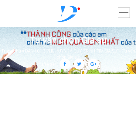
Tư vấn chọn Gia sư
Trang chủ
DÀNH CHO PHỤ HUYNH
QUY TRÌNH TÌM GIA SƯ
Tư vấn
chọn Gia sư
Chia sẻ trên: