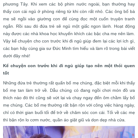
phương Tây. Khi xem các bộ phim nước ngoài, bạn thường hay
thấy con cái ngủ ở phòng riêng từ khi còn rất nhỏ. Các ông bố bà
mẹ sẽ ngồi vào giường con để cùng đọc một cuốn truyện tranh
ngắn. Rồi sau đó đứa trẻ sẽ ngủ một giấc ngon lành. Hoạt động
này được các nhà khoa học khuyến khích các bậc cha mẹ nên làm.
Vậy kể chuyện cho con trước khi đi ngủ giúp đem lại các lợi ích gì,
các bạn hãy cùng gia sư Đức Minh tìm hiểu và làm rõ trong bài viết
dưới đây nhé!
Kể chuyện con trước khi đi ngủ giúp tạo nên một thói quen
tốt
Những đứa trẻ thường rất quấn bố mẹ chúng, đặc biệt mỗi khi thấy
bố mẹ tan làm trở về. Dẫu chúng có đang ngồi chơi món đồ ưa
thích nào đó thì cũng sẽ vứt lại và chạy ngay đến ôm chầm lấy bố
mẹ chúng. Các bố mẹ thường rất bận rộn với công việc hàng ngày,
chỉ có thời gian buổi tối để trở về chăm sóc con cái. Tối về các mẹ
thì bận rộn lo cơm nước, quần áo giặt giũ và dọn dẹp nhà cửa.