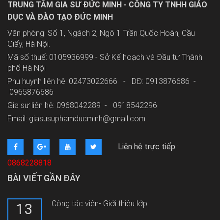
TRUNG TÂM GIA SƯ ĐỨC MINH - CÔNG TY TNHH GIÁO
DỤC VÀ ĐÀO TẠO ĐỨC MINH
Văn phòng: Số 1, Ngách 2, Ngõ 1 Trần Quốc Hoàn, Cầu
Giấy, Hà Nội.
Mã số thuế: 0105936999 - Sở Kế hoạch và Đầu tư Thành
phố Hà Nội
Phụ huynh liên hệ: 02473022666 - DĐ: 0913876686 -
0965876686
Gia sư liên hệ: 0968042289 -
0918542296
Email: giasusuphamducminh@gmail.com
Liên hệ trực tiếp :
0868228818
BÀI VIẾT GẦN ĐÂY
Cộng tác viên- Giới thiệu lớp
13