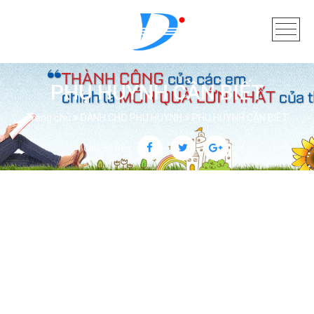
PHỤ HUYNH CẦN BIẾT
Trang chủ
DÀNH CHO PHỤ HUYNH
PHỤ HUYNH CẦN BIẾT
Chia sẻ trên: