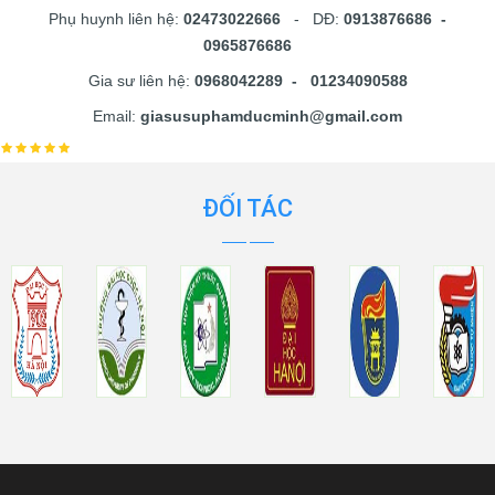
Phụ huynh liên hệ:
02473022666
- DĐ:
0913876686 -
0965876686
Gia sư liên hệ:
0968042289 - 01234090588
Email:
giasusuphamducminh@gmail.com
ĐỐI TÁC