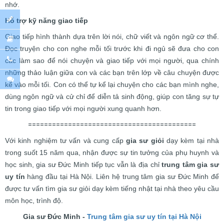
nhớ.
Hỗ trợ kỹ năng giao tiếp
Giao tiếp hình thành dựa trên lời nói, chữ viết và ngôn ngữ cơ thể.
Đọc truyện cho con nghe mỗi tối trước khi đi ngủ sẽ đưa cho con
các làm sao để nói chuyện và giao tiếp với mọi người, qua chính
những thảo luận giữa con và các bạn trên lớp về câu chuyện được
kể vào mỗi tối. Con có thể tự kể lại chuyện cho các bạn mình nghe,
dùng ngôn ngữ và cử chỉ để diễn tả sinh động, giúp con tăng sự tự
tin trong giao tiếp với mọi người xung quanh hơn.
==========================================
Với kinh nghiệm tư vấn và cung cấp
gia sư giỏi
dạy kèm tại nhà
trong suốt 15 năm qua, nhận được sự tin tưởng của phụ huynh và
học sinh, gia sư Đức Minh tiếp tục vẫn là địa chỉ
trung tâm gia sư
uy tín
hàng đầu tại Hà Nội. Liên hệ trung tâm gia sư Đức Minh để
được tư vấn tìm gia sư giỏi dạy kèm tiếng nhật tại nhà theo yêu cầu
môn học, trình độ.
Gia sư Đức Minh -
Trung tâm gia sư uy tín tại Hà Nội