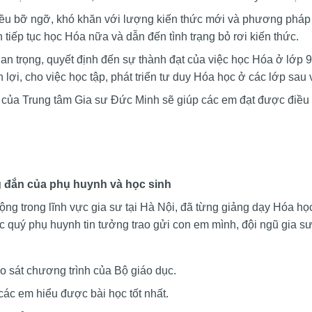
iều bỡ ngỡ, khó khăn với lượng kiến thức mới và phương phá
tiếp tục học Hóa nữa và dẫn đến tình trạng bỏ rơi kiến thức.
uan trọng, quyết định đến sự thành đạt của việc học Hóa ở lớp
 lợi, cho việc học tập, phát triển tư duy Hóa học ở các lớp sau 
 8 của Trung tâm Gia sư Đức Minh sẽ giúp các em đạt được điều 
 đắn của phụ huynh và học sinh
ng trong lĩnh vực gia sư tại Hà Nội, đã từng giảng dạy Hóa họ
ược quý phụ huynh tin tưởng trao gửi con em mình, đội ngũ gia s
heo sát chương trình của Bộ giáo dục.
các em hiểu được bài học tốt nhất.