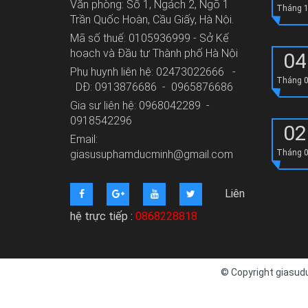
Văn phòng: Số 1, Ngách 2, Ngõ 1
Tháng 
Trần Quốc Hoàn, Cầu Giấy, Hà Nội.
Mã số thuế: 0105936999 - Sở Kế
hoạch và Đầu tư Thành phố Hà Nội
04
Phụ huynh liên hệ: 02473022666 -
Tháng 
DĐ: 0913876686 - 0965876686
Gia sư liên hệ: 0968042289 -
0918542296
02
Email:
giasusuphamducminh@gmail.com
Tháng 
Liên
hệ trực tiếp :
0868228818
© Copyright giasudu