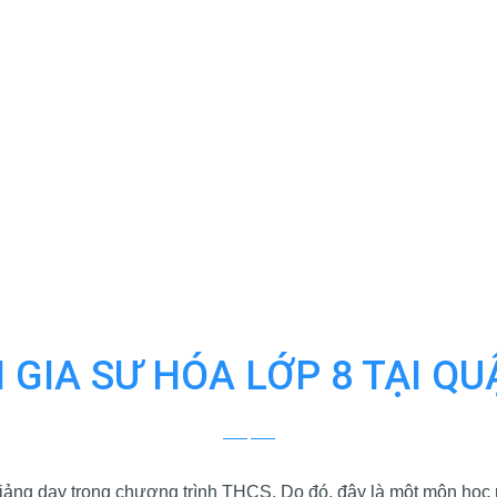
 GIA SƯ HÓA LỚP 8 TẠI Q
ng dạy trong chương trình THCS. Do đó, đây là một môn học m