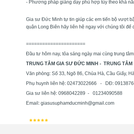
- Phương pháp giảng dạy phù hợp tùy theo khả nă
Gia sư Đức Minh tự tin giúp các em tiến bộ vượt b
quận Long Biên hãy liên hệ ngay với chúng tôi để 
======================
Đầu tư hôm nay, tỏa sáng ngày mai cùng trung tâ
TRUNG TÂM GIA SƯ ĐỨC MINH - TRUNG TÂM G
Văn phòng: Số 33, Ngõ 86, Chùa Hà, Cầu Giấy, H
Phụ huynh liên hệ: 02473022666 - DĐ: 091387
Gia sư liên hệ: 0968042289 - 01234090588
Email: giasusuphamducminh@gmail.com