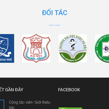
ĐỐI TÁC
IẾT GẦN ĐÂY
FACEBOOK
Cộng tác viên- Giới thiệu
lớp