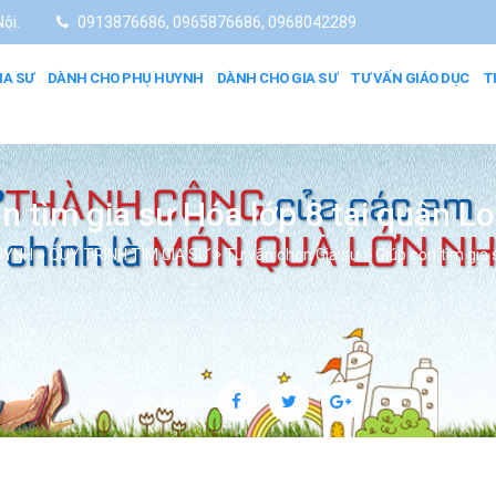
ội.
0913876686, 0965876686, 0968042289
IA SƯ
DÀNH CHO PHỤ HUYNH
DÀNH CHO GIA SƯ
TƯ VẤN GIÁO DỤC
T
n tìm gia sư Hóa lớp 8 tại quận L
UYNH
QUY TRÌNH TÌM GIA SƯ
Tư vấn chọn Gia sư
Giúp con tìm gia 
Chia sẻ trên: