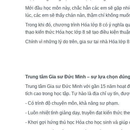
Mới đầu học môn này, chắc hẳn các em sẽ gặp nh
lúc, các em sẽ thấy chán nản, thậm chí không muốn 
Trong khi đó, chương trình Hóa lớp 8 có ý nghĩa q
thạo kiến thức Hóa học lớp 8 sẽ tạo điều kiện thuận
Chính vì những lý do trên, gia sư tại nhà Hóa lớp
Trung tâm Gia sư Đức Minh – sự lựa chọn đúng
Trung tâm Gia sư Đức Minh với gần 15 năm hoạt độ
tích cao trong học tập. Tự hào là địa chỉ uy tín, đ
- Có trình độ chuyên môn, khả năng sư phạm.
- Luôn nhiệt tình giảng dạy, truyền đạt kiến thức t
- Khơi gợi hứng thú học Hóa cho học sinh và giúp 