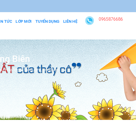
0965876686
IN TỨC
LỚP MỚI
TUYỂN DỤNG
LIÊN HỆ
ong Biên
sư Hóa lớp 8 tại quận Long Biên