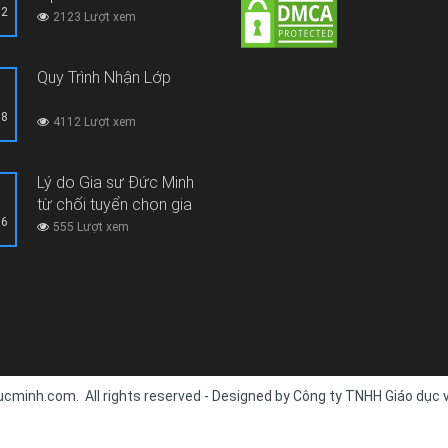
12
2123 Lượt xem
Quy Trình Nhận Lớp
08
4112 Lượt xem
Lý do Gia sư Đức Minh
từ chối tuyển chọn gia
06
sư thi hộ, gian lận thi cử
555 Lượt xem
cminh.com. All rights reserved - Designed by Công ty TNHH Giáo dục