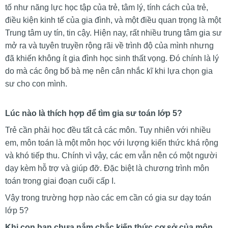
tố như năng lực học tập của trẻ, tâm lý, tính cách của trẻ,
điều kiện kinh tế của gia đình, và một điều quan trọng là một
Trung tâm uy tín, tin cậy. Hiện nay, rất nhiều trung tâm gia sư
mở ra và tuyên truyền rộng rãi về trình độ của mình nhưng
đã khiến không ít gia đình học sinh thất vọng. Đó chính là lý
do mà các ông bố bà mẹ nên cân nhắc kĩ khi lựa chọn gia
sư cho con mình.
Lúc nào là thích hợp để tìm gia sư toán lớp 5?
Trẻ cần phải học đều tất cả các môn. Tuy nhiên với nhiều
em, môn toán là một môn học với lượng kiến thức khá rộng
và khó tiếp thu. Chính vì vậy, các em vẫn nên có một người
dạy kèm hỗ trợ và giúp đỡ. Đặc biệt là chương trình môn
toán trong giai đoạn cuối cấp I.
Vậy trong trường hợp nào các em cần có gia sư dạy toán
lớp 5?
Khi con bạn chưa nắm chắc kiến thức cơ sở của môn