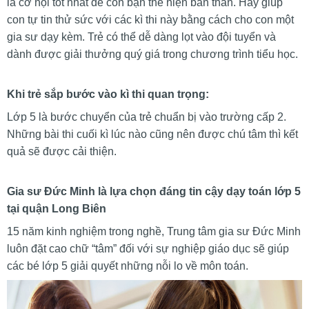
là cơ hội tốt nhất để con bạn thể hiện bản thân. Hãy giúp
con tự tin thử sức với các kì thi này bằng cách cho con một
gia sư dạy kèm. Trẻ có thể dễ dàng lọt vào đội tuyển và
dành được giải thưởng quý giá trong chương trình tiểu học.
Khi trẻ sắp bước vào kì thi quan trọng:
Lớp 5 là bước chuyển của trẻ chuẩn bị vào trường cấp 2.
Những bài thi cuối kì lúc nào cũng nên được chú tâm thì kết
quả sẽ được cải thiện.
Gia sư Đức Minh là lựa chọn đáng tin cậy dạy toán lớp 5
tại quận Long Biên
15 năm kinh nghiệm trong nghề, Trung tâm gia sư Đức Minh
luôn đặt cao chữ “tâm” đối với sự nghiệp giáo dục sẽ giúp
các bé lớp 5 giải quyết những nỗi lo về môn toán.