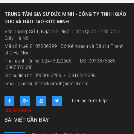
TRUNG TÂM GIA SƯ ĐỨC MINH - CÔNG TY TNHH GIÁO
DỤC VÀ ĐÀO TẠO ĐỨC MINH
Văn phòng: Số 1, Ngách 2, Ngõ 1 Trần Quốc Hoàn, Cầu
Giấy, Hà Nội.
Mã số thuế: 0105936999 - Sở Kế hoạch và Đầu tư Thành
phố Hà Nội
Phụ huynh liên hệ: 02473022666 - DĐ: 0913876686 -
0965876686
Gia sư liên hệ: 0968042289 -
0918542296
Email: giasusuphamducminh@gmail.com
Liên hệ trực tiếp :
0868228818
BÀI VIẾT GẦN ĐÂY