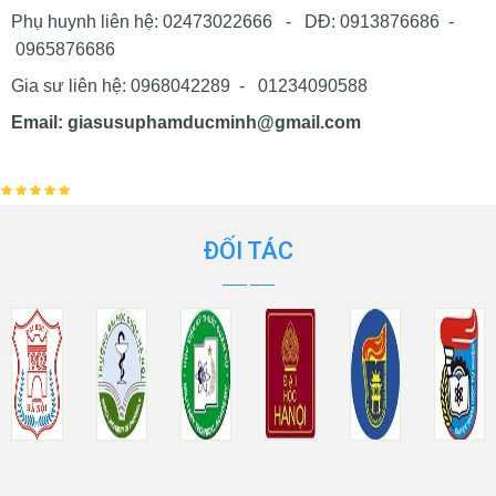
Phụ huynh liên hệ: 02473022666 - DĐ: 0913876686 -
0965876686
Gia sư liên hệ: 0968042289 - 01234090588
Email: giasusuphamducminh@gmail.com
ĐỐI TÁC