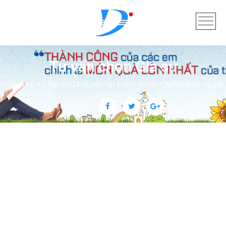
Tư vấn chọn Gia sư
Trang chủ
DÀNH CHO PHỤ HUYNH
QUY TRÌNH TÌM GIA SƯ
Tư vấn
chọn Gia sư
Chia sẻ trên: