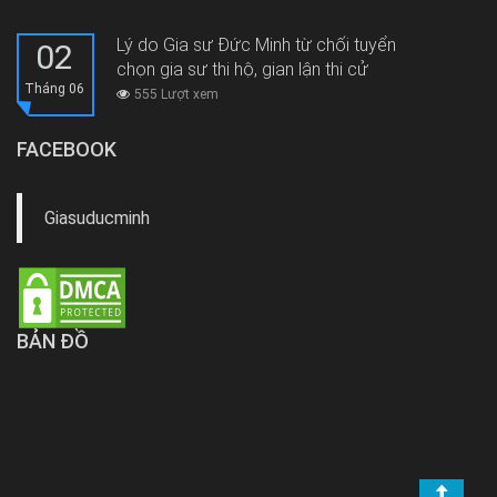
Lý do Gia sư Đức Minh từ chối tuyển
02
chọn gia sư thi hộ, gian lận thi cử
Tháng 06
555 Lượt xem
FACEBOOK
Giasuducminh
BẢN ĐỒ