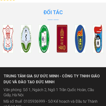
ĐỐI TÁC
TRUNG TÂM GIA SƯ ĐỨC MINH - CÔNG TY TNHH GIÁO
DỤC VÀ ĐÀO TẠO ĐỨC MINH
Văn phòng: Số 1, Ngách 2, Ngõ 1 Trần Quốc Hoàn, Cầu
Giấy, Hà Nội.
Mã số thuế: 0105936999 - Sở Kế hoạch và Đầu tư Thành