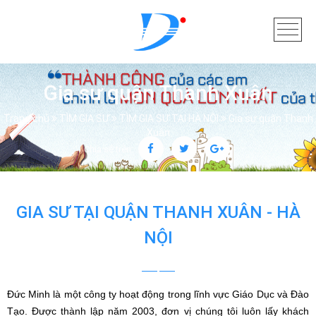
Gia sư quận Thanh Xuân
Trang chủ
TÌM GIA SƯ
TÌM GIA SƯ TẠI HÀ NỘI
Gia sư quận Thanh
Xuân
Chia sẻ trên:
GIA SƯ TẠI QUẬN THANH XUÂN - HÀ
NỘI
Đức Minh là một công ty hoạt động trong lĩnh vực Giáo Dục và Đào
Tạo. Được thành lập năm 2003, đơn vị chúng tôi luôn lấy khách