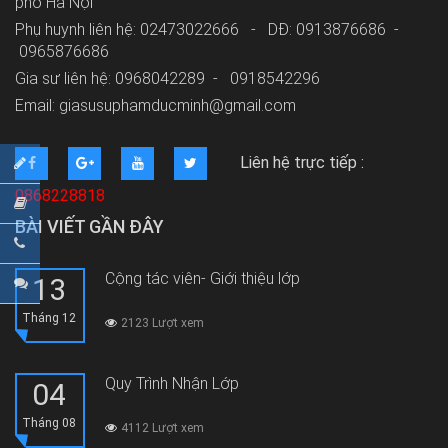
phố Hà Nội
Phụ huynh liên hệ: 02473022666 - DĐ: 0913876686 -
0965876686
Gia sư liên hệ: 0968042289 -
0918542296
Email: giasusuphamducminh@gmail.com
Liên hệ trực tiếp :
0868228818
BÀI VIẾT GẦN ĐÂY
Cộng tác viên- Giới thiệu lớp
13
Tháng 12
2123 Lượt xem
Quy Trình Nhận Lớp
04
Tháng 08
4112 Lượt xem