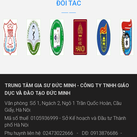
ĐỐI TÁC
TRUNG TÂM GIA SƯ ĐỨC MINH - CÔNG TY TNHH GIÁO
DỤC VÀ ĐÀO TẠO ĐỨC MINH
Văn phòng: Số 1, Ngách 2, Ngõ 1 Trần Quốc Hoàn, Cầu
Giấy, Hà Nội.
Mã số thuế: 0105936999 - Sở Kế hoạch và Đầu tư Thành
phố Hà Nội
Phụ huynh liên hệ: 02473022666 - DĐ: 0913876686 -