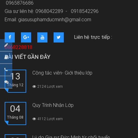
0965876686
Gia sư liên hệ: 0968042289 -
0918542296
Email: giasusuphamducminh@gmail.com
Liên hệ trực tiếp :
0868228818
BÀI VIẾT GẦN ĐÂY
Cộng tác viên- Giới thiệu lớp
13
Tháng 12
2124 Lượt xem
Quy Trình Nhận Lớp
04
Tháng 08
4112 Lượt xem
Lý do Gia sư Đức Minh từ chối tuyển