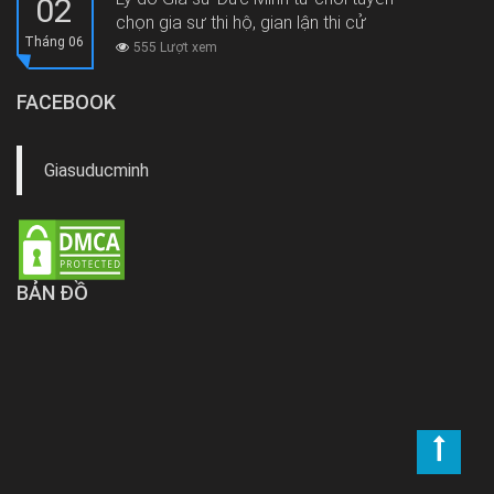
02
chọn gia sư thi hộ, gian lận thi cử
Tháng 06
555 Lượt xem
FACEBOOK
Giasuducminh
BẢN ĐỒ