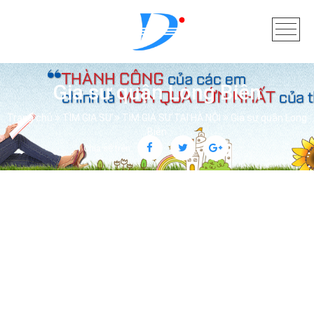
Gia sư quận Long Biên
Trang chủ
TÌM GIA SƯ
TÌM GIA SƯ TẠI HÀ NỘI
Gia sư quận Long
Biên
Chia sẻ trên: