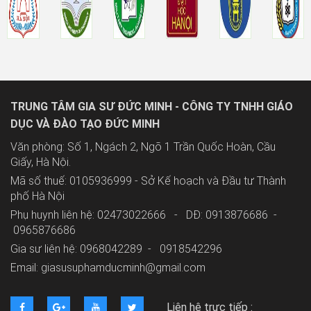
TRUNG TÂM GIA SƯ ĐỨC MINH - CÔNG TY TNHH GIÁO
DỤC VÀ ĐÀO TẠO ĐỨC MINH
Văn phòng: Số 1, Ngách 2, Ngõ 1 Trần Quốc Hoàn, Cầu
Giấy, Hà Nội.
Mã số thuế: 0105936999 - Sở Kế hoạch và Đầu tư Thành
phố Hà Nội
Phụ huynh liên hệ: 02473022666 - DĐ: 0913876686 -
0965876686
Gia sư liên hệ: 0968042289 -
0918542296
Email: giasusuphamducminh@gmail.com
Liên hệ trực tiếp :