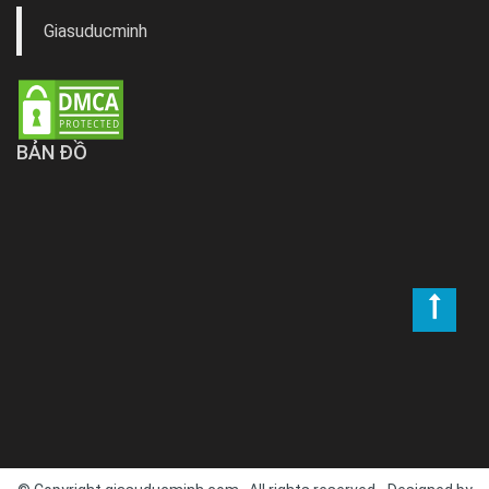
Giasuducminh
BẢN ĐỒ