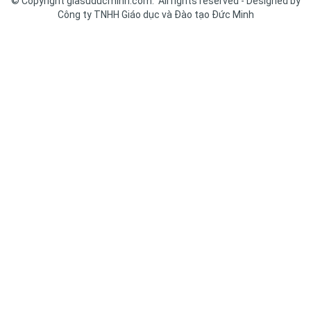
© Copyright giasuducminh.com. All rights reserved - Designed by
Công ty TNHH Giáo dục và Đào tạo Đức Minh