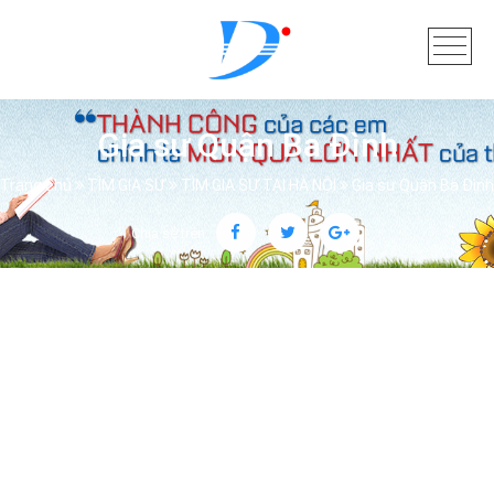
Gia sư Quận Ba Đình
Trang chủ
TÌM GIA SƯ
TÌM GIA SƯ TẠI HÀ NỘI
Gia sư Quận Ba Đình
Chia sẻ trên: