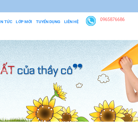
0965876686
IN TỨC
LỚP MỚI
TUYỂN DỤNG
LIÊN HỆ
 lớp 9