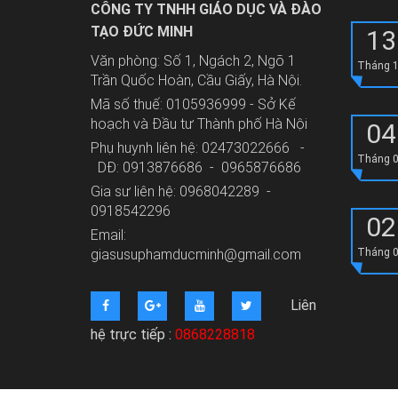
CÔNG TY TNHH GIÁO DỤC VÀ ĐÀO
TẠO ĐỨC MINH
13
Văn phòng: Số 1, Ngách 2, Ngõ 1
Tháng 
Trần Quốc Hoàn, Cầu Giấy, Hà Nội.
Mã số thuế: 0105936999 - Sở Kế
hoạch và Đầu tư Thành phố Hà Nội
04
Phụ huynh liên hệ: 02473022666 -
Tháng 
DĐ: 0913876686 - 0965876686
Gia sư liên hệ: 0968042289 -
0918542296
02
Email:
giasusuphamducminh@gmail.com
Tháng 
Liên
hệ trực tiếp :
0868228818