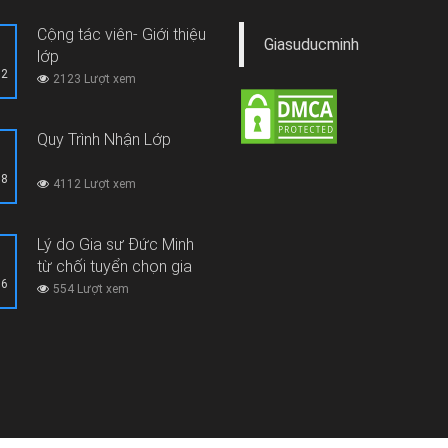
Cộng tác viên- Giới thiệu
Giasuducminh
lớp
12
2123 Lượt xem
Quy Trình Nhận Lớp
08
4112 Lượt xem
Lý do Gia sư Đức Minh
từ chối tuyển chọn gia
06
sư thi hộ, gian lận thi cử
554 Lượt xem