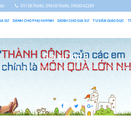
ội.
0913876686, 0965876686, 0968042289
IA SƯ
DÀNH CHO PHỤ HUYNH
DÀNH CHO GIA SƯ
TƯ VẤN GIÁO DỤC
T
Gia sư lớp 9
 chủ
TÌM GIA SƯ
TÌM GIA SƯ THEO CẤP HỌC
GIA SƯ CẤP 2
Gia sư
Chia sẻ trên: