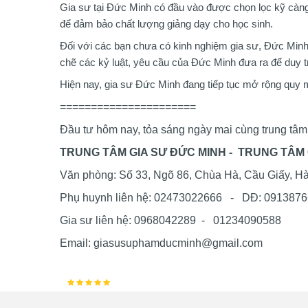
Gia sư tại Đức Minh có đầu vào được chọn lọc kỹ càng.
để đảm bảo chất lượng giảng dạy cho học sinh.
Đối với các bạn chưa có kinh nghiệm gia sư, Đức Minh
chẽ các kỷ luật, yêu cầu của Đức Minh đưa ra để duy trì
Hiện nay, gia sư Đức Minh đang tiếp tục mở rộng quy m
======================
Đầu tư hôm nay, tỏa sáng ngày mai cùng trung tâ
TRUNG TÂM GIA SƯ ĐỨC MINH - TRUNG TÂM G
Văn phòng: Số 33, Ngõ 86, Chùa Hà, Cầu Giấy, H
Phụ huynh liên hệ: 02473022666 - DĐ: 091387
Gia sư liên hệ: 0968042289 - 01234090588
Email: giasusuphamducminh@gmail.com