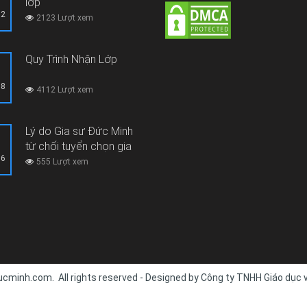
lớp
12
2123 Lượt xem
Quy Trình Nhận Lớp
08
4112 Lượt xem
Lý do Gia sư Đức Minh
từ chối tuyển chọn gia
06
sư thi hộ, gian lận thi cử
555 Lượt xem
cminh.com. All rights reserved - Designed by Công ty TNHH Giáo dục