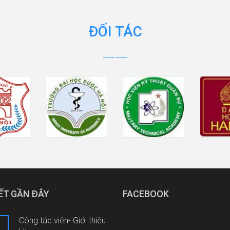
ĐỐI TÁC
IẾT GẦN ĐÂY
FACEBOOK
Cộng tác viên- Giới thiệu