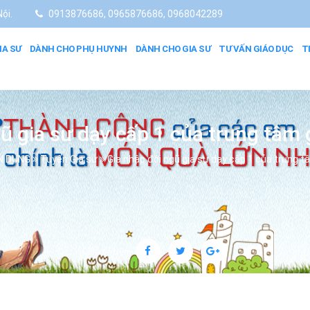
ội.
0913876686, 0965876686, 0968042289
IA SƯ
DÀNH CHO PHỤ HUYNH
DÀNH CHO GIA SƯ
TƯ VẤN GIÁO DỤC
T
ũ gia sư dạy cấp 1 của trung tâm
N DỤNG
Tuyển Gia sư
Gia nhập đội ngũ gia sư dạy cấp 1 của trung 
Chia sẻ trên: