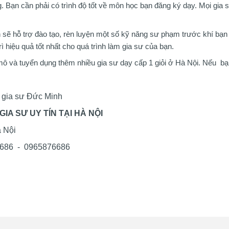
 Bạn cần phải có trình độ tốt về môn học bạn đăng ký dạy. Mọi gia 
 sẽ hỗ trợ đào tạo, rèn luyện một số kỹ năng sư phạm trước khí bạn
 hiệu quả tốt nhất cho quá trình làm gia sư của bạn.
ô và tuyển dụng thêm nhiều gia sư dạy cấp 1 giỏi ở Hà Nội. Nếu bạn
m gia sư Đức Minh
IA SƯ UY TÍN TẠI HÀ NỘI
à Nội
6686 - 0965876686