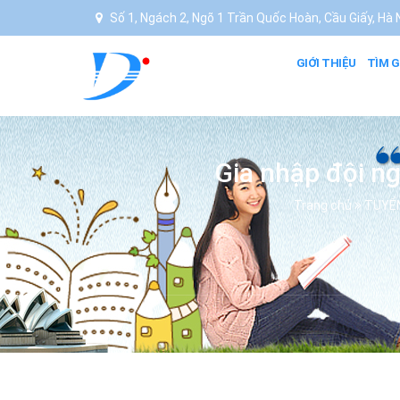
Số 1, Ngách 2, Ngõ 1 Trần Quốc Hoàn, Cầu Giấy, Hà N
GIỚI THIỆU
TÌM G
Gia nhập đội ng
Trang chủ
TUYỂ