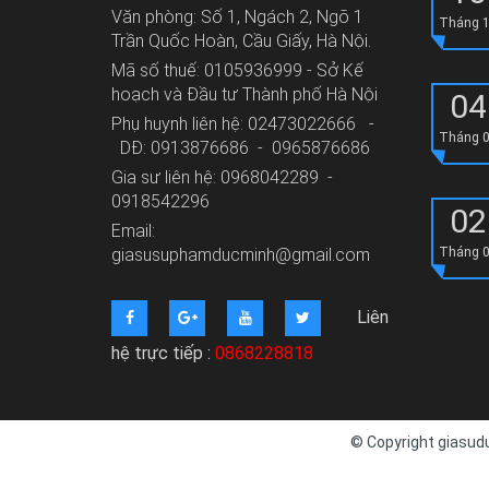
Văn phòng: Số 1, Ngách 2, Ngõ 1
Tháng 
Trần Quốc Hoàn, Cầu Giấy, Hà Nội.
Mã số thuế: 0105936999 - Sở Kế
hoạch và Đầu tư Thành phố Hà Nội
04
Phụ huynh liên hệ: 02473022666 -
Tháng 
DĐ: 0913876686 - 0965876686
Gia sư liên hệ: 0968042289 -
0918542296
02
Email:
giasusuphamducminh@gmail.com
Tháng 
Liên
hệ trực tiếp :
0868228818
© Copyright giasudu