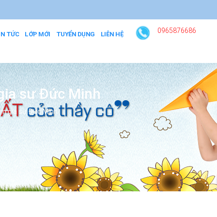
0965876686
IN TỨC
LỚP MỚI
TUYỂN DỤNG
LIÊN HỆ
 gia sư Đức Minh
tâm gia sư Đức Minh