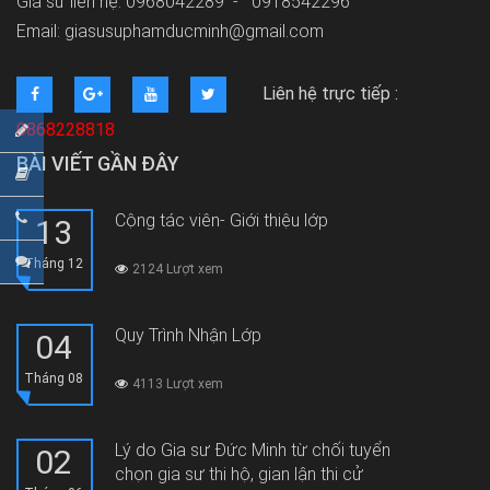
Gia sư liên hệ: 0968042289 -
0918542296
Email: giasusuphamducminh@gmail.com
Liên hệ trực tiếp :
0868228818
BÀI VIẾT GẦN ĐÂY
Cộng tác viên- Giới thiệu lớp
13
Tháng 12
2124 Lượt xem
Quy Trình Nhận Lớp
04
Tháng 08
4113 Lượt xem
Lý do Gia sư Đức Minh từ chối tuyển
02
chọn gia sư thi hộ, gian lận thi cử