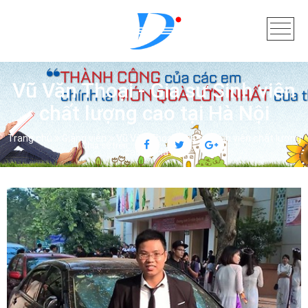
Vũ Văn Thoại - Gia sư Sinh viên
chất lượng cao tại Hà Nội
Trang chủ
Giảng viên
Vũ Văn Thoại - Gia sư Sinh viên chất lượng
Chia sẻ trên:
cao tại Hà Nội