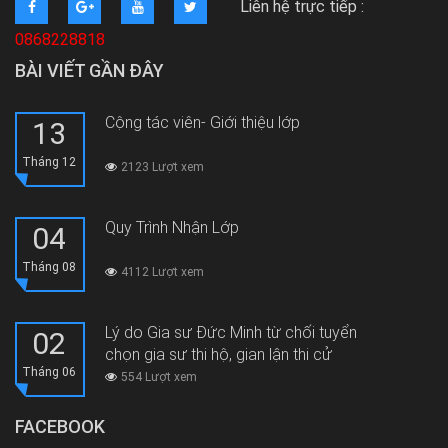
Liên hệ trực tiếp :
0868228818
BÀI VIẾT GẦN ĐÂY
Cộng tác viên- Giới thiệu lớp
13
Tháng 12
2123 Lượt xem
Quy Trình Nhận Lớp
04
Tháng 08
4112 Lượt xem
Lý do Gia sư Đức Minh từ chối tuyển
02
chọn gia sư thi hộ, gian lận thi cử
Tháng 06
554 Lượt xem
FACEBOOK