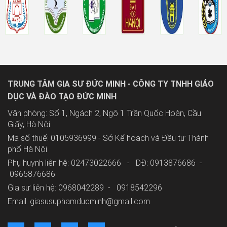
TRUNG TÂM GIA SƯ ĐỨC MINH - CÔNG TY TNHH GIÁO
DỤC VÀ ĐÀO TẠO ĐỨC MINH
Văn phòng: Số 1, Ngách 2, Ngõ 1 Trần Quốc Hoàn, Cầu
Giấy, Hà Nội.
Mã số thuế: 0105936999 - Sở Kế hoạch và Đầu tư Thành
phố Hà Nội
Phụ huynh liên hệ: 02473022666 - DĐ: 0913876686 -
0965876686
Gia sư liên hệ: 0968042289 -
0918542296
Email: giasusuphamducminh@gmail.com