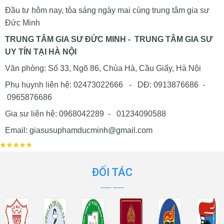
Đầu tư hôm nay, tỏa sáng ngày mai cùng trung tâm gia sư
Đức Minh
TRUNG TÂM GIA SƯ ĐỨC MINH - TRUNG TÂM GIA SƯ
UY TÍN TẠI HÀ NỘI
Văn phòng: Số 33, Ngõ 86, Chùa Hà, Cầu Giấy, Hà Nội
Phụ huynh liên hệ: 02473022666 - DĐ: 0913876686 -
0965876686
Gia sư liên hệ: 0968042289 - 01234090588
Email: giasusuphamducminh@gmail.com
ĐỐI TÁC