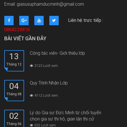
Email: giasusuphamducminh@gmail.com
Liên hệ trực tiếp :
0868228818
BÀI VIẾT GẦN ĐÂY
Cộng tác viên- Giới thiệu lớp
13
Tháng 12
2123 Lượt xem
Quy Trình Nhận Lớp
04
Tháng 08
4112 Lượt xem
Lý do Gia sư Đức Minh từ chối tuyển
02
chọn gia sư thi hộ, gian lận thi cử
Tháng 06
555 Lượt xem