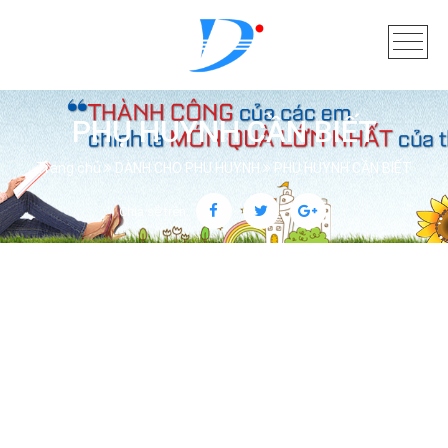
PHỤ HUYNH CẦN BIẾT
Trang chủ
DÀNH CHO PHỤ HUYNH
PHỤ HUYNH CẦN BIẾT
Chia sẻ trên: