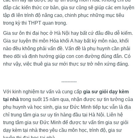
đắp các kiến thức cơ bản, gia sư cũng sẽ giúp các em luyện
tập đi lên trình độ nâng cao, chinh phục những mục tiêu
trong kỳ thi THPT quan trọng.
Gia sư ôn thi đại học ở Hà Nội hay bất cứ đâu đều dễ kiếm.
Gia sư luyện thi môn Hóa khối A hay bất kỳ môn nào, khối
nào đều không phải vấn đề. Vấn đề là phụ huynh cần phải
theo dõi và định hướng giúp con con đường đúng đắn. Có
như vậy, việc thuê gia sư mới thực sự trở nên xứng đáng.
----------
Với kinh nghiệm tư vấn và cung cấp
gia sư giỏi dạy kèm
tại nhà
trong suốt 15 năm qua, nhận được sự tin tưởng của
phụ huynh và học sinh, gia sư Đức Minh tiếp tục vẫn là địa
chỉ trung tâm gia sư uy tín hàng đầu tại Hà Nội. Liên hệ
trung tâm gia sư Đức Minh để được tư vấn tìm gia sư giỏi
dạy kèm tại nhà theo yêu cầu môn học, trình độ, gia sư
luyện thi đại học tại nhà.