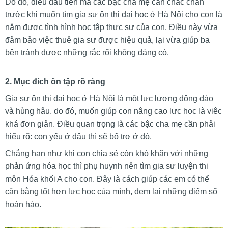
Do đó, điều đầu tiên mà các bậc cha mẹ cần chắc chắn
trước khi muốn tìm gia sư ôn thi đại học ở Hà Nội cho con là
nắm được tình hình học tập thực sự của con. Điều này vừa
đảm bảo việc thuê gia sư được hiệu quả, lại vừa giúp ba
bên tránh được những rắc rối không đáng có.
2. Mục đích ôn tập rõ ràng
Gia sư ôn thi đại học ở Hà Nội là một lực lượng đông đảo
và hùng hậu, do đó, muốn giúp con nâng cao lực học là việc
khá đơn giản. Điều quan trọng là các bậc cha mẹ cần phải
hiểu rõ: con yếu ở đâu thì sẽ bổ trợ ở đó.
Chẳng hạn như khi con chia sẻ còn khó khăn với những
phản ứng hóa học thì phụ huynh nên tìm gia sư luyện thi
môn Hóa khối A cho con. Đây là cách giúp các em có thể
cân bằng tốt hơn lực học của mình, đem lại những điểm số
hoàn hảo.