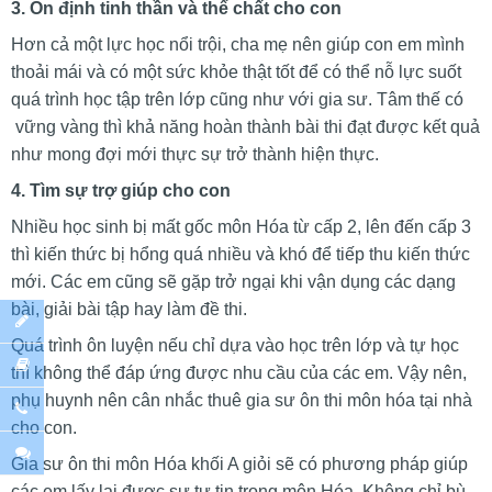
3. Ổn định tinh thần và thể chất cho con
Hơn cả một lực học nổi trội, cha mẹ nên giúp con em mình
thoải mái và có một sức khỏe thật tốt để có thể nỗ lực suốt
quá trình học tập trên lớp cũng như với gia sư. Tâm thế có
vững vàng thì khả năng hoàn thành bài thi đạt được kết quả
như mong đợi mới thực sự trở thành hiện thực.
4. Tìm sự trợ giúp cho con
Nhiều học sinh bị mất gốc môn Hóa từ cấp 2, lên đến cấp 3
thì kiến thức bị hổng quá nhiều và khó để tiếp thu kiến thức
mới. Các em cũng sẽ gặp trở ngại khi vận dụng các dạng
bài, giải bài tập hay làm đề thi.
Quá trình ôn luyện nếu chỉ dựa vào học trên lớp và tự học
thì không thể đáp ứng được nhu cầu của các em. Vậy nên,
phụ huynh nên cân nhắc thuê gia sư ôn thi môn hóa tại nhà
cho con.
Gia sư ôn thi môn Hóa khối A giỏi sẽ có phương pháp giúp
các em lấy lại được sự tự tin trong môn Hóa. Không chỉ bù