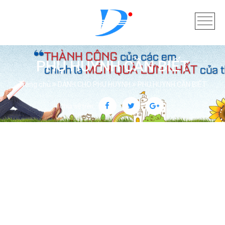
PHỤ HUYNH CẦN BIẾT
Trang chủ
DÀNH CHO PHỤ HUYNH
PHỤ HUYNH CẦN BIẾT
Chia sẻ trên: