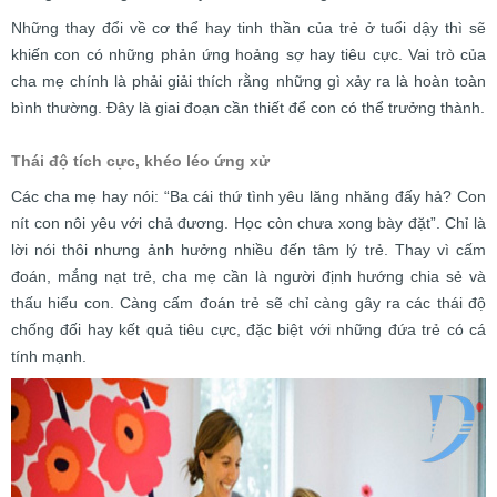
Những thay đổi về cơ thể hay tinh thần của trẻ ở tuổi dậy thì sẽ
khiến con có những phản ứng hoảng sợ hay tiêu cực. Vai trò của
cha mẹ chính là phải giải thích rằng những gì xảy ra là hoàn toàn
bình thường. Đây là giai đoạn cần thiết để con có thể trưởng thành.
Thái độ tích cực, khéo léo ứng xử
Các cha mẹ hay nói: “Ba cái thứ tình yêu lăng nhăng đấy hả? Con
nít con nôi yêu với chả đương. Học còn chưa xong bày đặt”. Chỉ là
lời nói thôi nhưng ảnh hưởng nhiều đến tâm lý trẻ. Thay vì cấm
đoán, mắng nạt trẻ, cha mẹ cần là người định hướng chia sẻ và
thấu hiểu con. Càng cấm đoán trẻ sẽ chỉ càng gây ra các thái độ
chống đối hay kết quả tiêu cực, đặc biệt với những đứa trẻ có cá
tính mạnh.