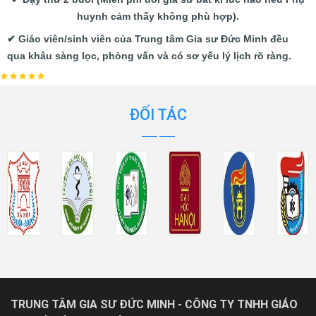
huynh cảm thấy không phù hợp).
✔ Giáo viên/sinh viên của Trung tâm Gia sư Đức Minh đều
qua khâu sàng lọc, phỏng vấn và có sơ yếu lý lịch rõ ràng.
ĐỐI TÁC
TRUNG TÂM GIA SƯ ĐỨC MINH - CÔNG TY TNHH GIÁO