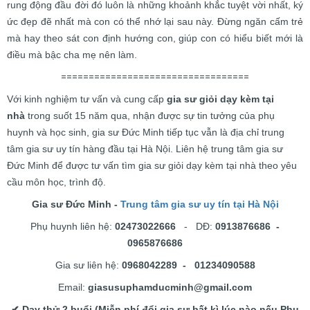
rung động đầu đời đó luôn là những khoảnh khắc tuyệt vời nhất, ký
ức đẹp đẽ nhất mà con có thể nhớ lại sau này. Đừng ngăn cấm trẻ
mà hay theo sát con định hướng con, giúp con có hiểu biết mới là
điều mà bậc cha mẹ nên làm.
==================================
Với kinh nghiệm tư vấn và cung cấp
gia sư giỏi dạy kèm tại
nhà
trong suốt 15 năm qua, nhận được sự tin tưởng của phụ
huynh và học sinh, gia sư Đức Minh tiếp tục vẫn là địa chỉ trung
tâm gia sư uy tín hàng đầu tại Hà Nội. Liên hệ trung tâm gia sư
Đức Minh để được tư vấn tìm gia sư giỏi dạy kèm tại nhà theo yêu
cầu môn học, trình độ.
Gia sư Đức Minh -
Trung tâm gia sư uy tín tại Hà Nội
Phụ huynh liên hệ:
02473022666
- DĐ:
0913876686 -
0965876686
Gia sư liên hệ:
0968042289 - 01234090588
Email:
giasusuphamducminh@gmail.com
✔ Dạy thử 2 buổi (Miễn phí đổi gia sư bất kì lúc nào nếu Phụ