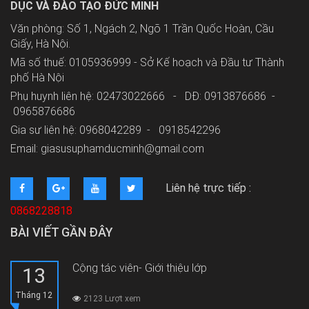
DỤC VÀ ĐÀO TẠO ĐỨC MINH
Văn phòng: Số 1, Ngách 2, Ngõ 1 Trần Quốc Hoàn, Cầu
Giấy, Hà Nội.
Mã số thuế: 0105936999 - Sở Kế hoạch và Đầu tư Thành
phố Hà Nội
Phụ huynh liên hệ: 02473022666 - DĐ: 0913876686 -
0965876686
Gia sư liên hệ: 0968042289 -
0918542296
Email: giasusuphamducminh@gmail.com
Liên hệ trực tiếp :
0868228818
BÀI VIẾT GẦN ĐÂY
Cộng tác viên- Giới thiệu lớp
13
Tháng 12
2123 Lượt xem