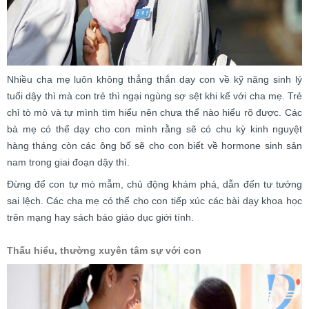
Nhiều cha mẹ luôn không thẳng thắn dạy con về kỹ năng sinh lý
tuổi dậy thì mà con trẻ thì ngại ngùng sợ sệt khi kể với cha mẹ. Trẻ
chỉ tò mò và tự mình tìm hiểu nên chưa thể nào hiểu rõ được. Các
bà mẹ có thể dạy cho con mình rằng sẽ có chu kỳ kinh nguyệt
hàng tháng còn các ông bố sẽ cho con biết về hormone sinh sản
nam trong giai đoạn dậy thì.
Đừng để con tự mò mẫm, chủ động khám phá, dẫn đến tư tưởng
sai lệch. Các cha mẹ có thể cho con tiếp xúc các bài dạy khoa học
trên mạng hay sách báo giáo dục giới tính.
Thấu hiểu, thường xuyên tâm sự với con