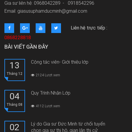
Gia sư liên hệ: 0968042289 -
0918542296
Email: giasusuphamducminh@gmail.com
Liên hệ trực tiếp :
0868228818
BÀI VIẾT GẦN ĐÂY
Cộng tác viên- Giới thiệu lớp
13
Tháng 12
2124 Lượt xem
Quy Trình Nhận Lớp
04
Tháng 08
4112 Lượt xem
Lý do Gia sư Đức Minh từ chối tuyển
02
chọn gia sư thi hộ, gian lận thi cử