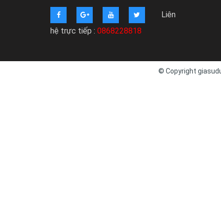
Liên
hệ trực tiếp :
0868228818
© Copyright giasudu