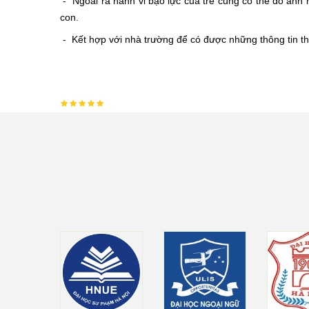
- Ngoài ra hành vi bạo lực của trẻ cũng có thể do ảnh
con.
- Kết hợp với nhà trường để có được những thông tin t