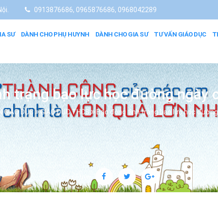
ội.
0913876686, 0965876686, 0968042289
IA SƯ
DÀNH CHO PHỤ HUYNH
DÀNH CHO GIA SƯ
TƯ VẤN GIÁO DỤC
T
nh trạng bạo lực học đường ngày c
N GIÁO DỤC
GIÁO DỤC THCS
Báo động tình trạng bạo lực học đường
Chia sẻ trên: