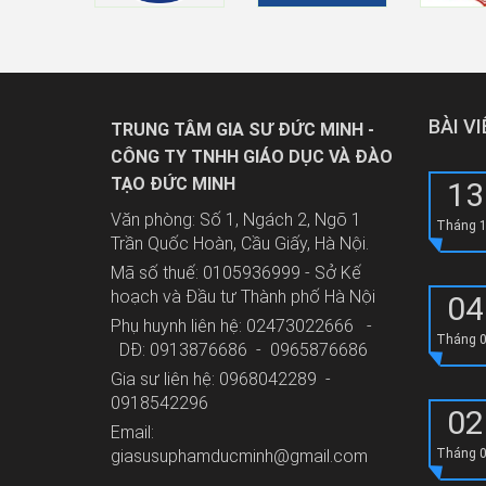
BÀI V
TRUNG TÂM GIA SƯ ĐỨC MINH -
CÔNG TY TNHH GIÁO DỤC VÀ ĐÀO
TẠO ĐỨC MINH
13
Văn phòng: Số 1, Ngách 2, Ngõ 1
Tháng 
Trần Quốc Hoàn, Cầu Giấy, Hà Nội.
Mã số thuế: 0105936999 - Sở Kế
hoạch và Đầu tư Thành phố Hà Nội
04
Phụ huynh liên hệ: 02473022666 -
Tháng 
DĐ: 0913876686 - 0965876686
Gia sư liên hệ: 0968042289 -
0918542296
02
Email:
giasusuphamducminh@gmail.com
Tháng 