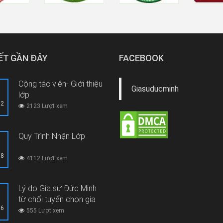
IẾT GẦN ĐÂY
FACEBOOK
Cộng tác viên- Giới thiệu
Giasuducminh
lớp
12
2123 Lượt xem
Quy Trình Nhận Lớp
08
4112 Lượt xem
Lý do Gia sư Đức Minh
từ chối tuyển chọn gia
06
sư thi hộ, gian lận thi cử
555 Lượt xem