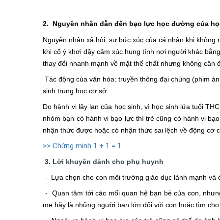
2. Nguyên nhân dẫn đến bạo lực học đường của họ
Nguyên nhân xã hội: sự bức xúc của cá nhân khi không
khi cố ý khơi dậy cảm xúc hung tính nơi người khác bằng
thay đổi nhanh mạnh về mặt thể chất nhưng không cân đối
Tác động của văn hóa: truyền thông đại chúng (phim ản
sinh trung học cơ sở.
Do hành vi lây lan của học sinh, vì học sinh lứa tuổi THC
nhóm bạn có hành vi bạo lực thì trẻ cũng có hành vi bạo 
nhận thức được hoặc có nhận thức sai lệch về động cơ c
>> Chứng minh 1 + 1 = 1
3. Lời khuyên dành cho phụ huynh
- Lựa chọn cho con môi trường giáo dục lành mạnh và đó
- Quan tâm tới các mối quan hệ bạn bè của con, nhưn
mẹ hãy là những người bạn lớn đối với con hoặc tìm ch