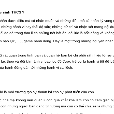
c sinh THCS ?
 nhận được điều mà cá nhân muốn và những điều mà cá nhân kỳ vọng 
 những hành vi hay thái độ xấu; những cử chỉ và nhận xét mang nội du
 do đó trong tâm lí có những nét bất ổn, đôi lúc là bốc đồng và khôn
h bạo lực, …), game hành động. Đây là một trong những nguyên nhân c
S rất quan trọng tình bạn và quan hệ bạn bè chi phối rất nhiều tới sự p
lực theo và đôi khi hành vi bạo lực đó được trẻ coi là hành vi tốt để b
ủa hành động dẫn tới những hành vi sai lệch.
 là môi trường tạo sự thuận lợi cho sự phát triển của con.
g cha mẹ không nên quản lí con quá khắt khe làm con có cảm giác bị
o con những người bạn đáng tin tưởng mà con có thể chia sẻ là những