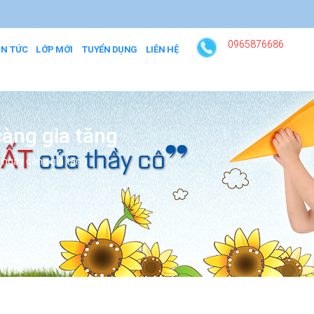
0965876686
IN TỨC
LỚP MỚI
TUYỂN DỤNG
LIÊN HỆ
àng gia tăng
 ngày càng gia tăng