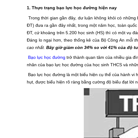
1. Thực trạng bạo lực học đường hiện nay
Trong thời gian gần đây, dư luận không khỏi có những 
ĐT) đưa ra gần đây nhất, trong một năm học, toàn quốc
ĐT, cứ khoảng trên 5.200 học sinh (HS) thì có một vụ đ
Đáng lo ngại hơn, theo thống kê của Bộ Công An
mỗi t
cao nhất.
Bây giờ giảm còn 34% so với 41% của độ tuổ
Bạo lực học đường
trở thành quan tâm của nhiều gia đìn
nhân của bạo lực học đường của học sinh THCS và nhữn
Bạo lực học đường là một biểu hiện cụ thể của hành vi h
hụt, được biểu hiện rõ ràng bằng cường độ biểu đạt lời nó