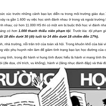
bức xúc trước những cảnh bạo lực diễn ra trong môi trường giáo dục.
 xảy ra gần 1.600 vụ việc học sinh đánh nhau ở trong và ngoài trường
ánh nhau; cứ hơn 11.000 HS thì có một em bị buộc thôi học vì đánh nha
háng có hơn
1.000 thanh thiếu niên phạm tội
. Trước kia: tội phạm g
i 18 đến dưới 30 (độ tuổi từ 14 đến dưới 18 chiếm đến 17%).
h, nhà trường, nỗi trăn trở của toàn xã hội. Trong khuôn khổ của bài v
g việc phụ huynh nên làm để giảm tình trạng bạo lực học đường của 
ung tính, trong đó hành vi hung tính được hiểu là hành vi mang tính t
i (đe dọa, chỉ trích, vu khống), hành vi (lăng nhục đánh đập) và thái đ