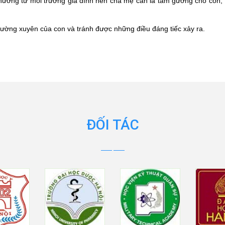
 hưởng từ môi trường gia đình nên cha mẹ cần là tấm gương cho con, 
hường xuyên của con và tránh được những điều đáng tiếc xảy ra.
ĐỐI TÁC