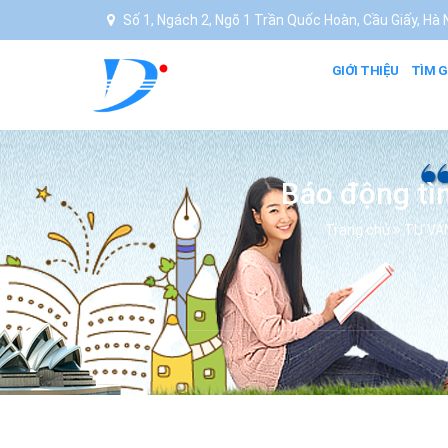
Số 1, Ngách 2, Ngõ 1 Trần Quốc Hoàn, Cầu Giấy, Hà N
GIỚI THIỆU
TÌM G
Báo động tì
Trang chủ
TƯ VẤ